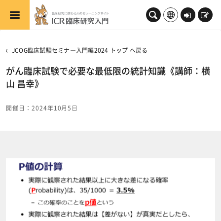
メインコンテンツへスキップする
ロ
新
グ
規
イ
登
JCOG臨床試験セミナー入門編2024 トップ へ戻る
ン
録
がん臨床試験で必要な最低限の統計知識《講師：横
山 昌幸》
開催日：2024年10月5日