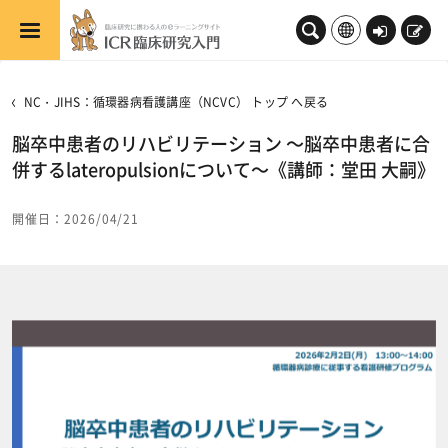
メインコンテンツへスキップする
ロ
新
グ
規
イ
登
NC・JIHS：循環器病看護講座（NCVC） トップ へ戻る
ン
録
脳卒中患者のリハビリテーション ～脳卒中患者に合
併するlateropulsionについて～《講師：堂田 大嗣》
開催日：2026/04/21