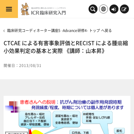
メインコンテンツへスキップする
ロ
新
グ
規
イ
登
臨床研究コーディネーター講座5 -Advance研修4- トップ へ戻る
ン
録
CTCAE による有害事象評価とRECIST による腫瘍縮
小効果判定の基本と実際 《講師：山本昇》
開催日：2013/08/31