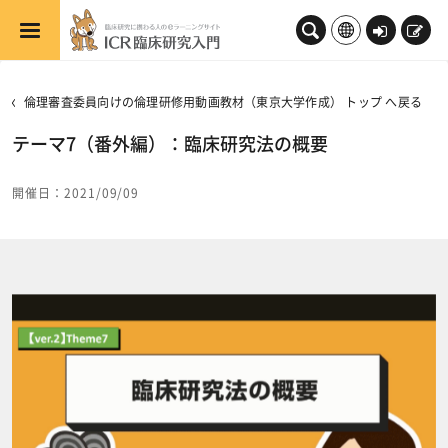
メインコンテンツへスキップする
ロ
新
グ
規
イ
登
倫理審査委員向けの倫理研修用動画教材（東京大学作成） トップ へ戻る
ン
録
テーマ7（番外編）：臨床研究法の概要
開催日：2021/09/09