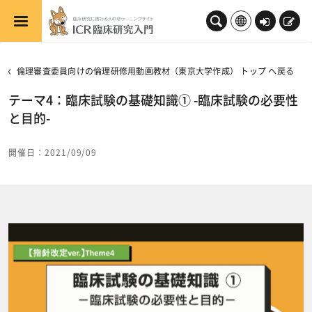
メインコンテンツへスキップする
ロ
新
グ
規
イ
登
倫理審査委員向けの倫理研修用動画教材（東京大学作成） トップ へ戻る
ン
録
テーマ4：臨床試験の基礎知識① -臨床試験の必要性
と目的-
開催日：2021/09/09