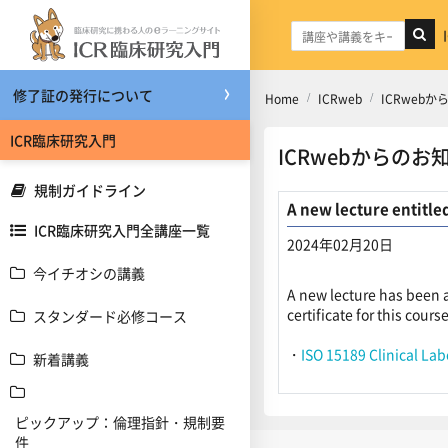
メインコンテンツへスキップする
修了証の発行について
Home
ICRweb
ICRweb
ICR臨床研究入門
ICRwebからのお
規制ガイドライン
A new lecture entitled
ICR臨床研究入門全講座一覧
2024年02月20日
今イチオシの講義
返信数: 0
A new lecture has been a
certificate for this cour
スタンダード必修コース
・
ISO 15189 Clinical Labo
新着講義
ピックアップ：倫理指針・規制要
件