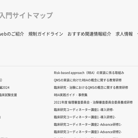
修入門サイトマップ
Rwebのご紹介
規制ガイドライン
おすすめ関連情報紹介
求人情報
Risk-based approach（RBA）の実装に係る取組み
版）
QMSの実装に向けたRBAの概念に関する教育研修
2024
臨床研究・治験におけるQMSの概念に関する教育研修
る臨床試験支援
RBA実践ガイド・事例集
2021年度 倫理審査委員会・治験審査委員会委員養成研修
臨床研究コーディネーター講座1 -導入研修-
論
臨床研究コーディネーター講座1 -導入研修2-
臨床研究コーディネーター講座2 -Advance研修1-
臨床研究コーディネーター講座3 -Advance研修2-