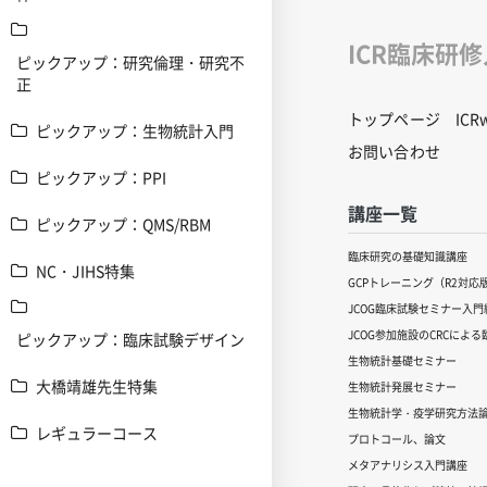
ICR臨床研
ピックアップ：研究倫理・研究不
正
トップページ
IC
ピックアップ：生物統計入門
お問い合わせ
ピックアップ：PPI
講座一覧
ピックアップ：QMS/RBM
臨床研究の基礎知識講座
NC・JIHS特集
GCPトレーニング（R2対応
JCOG臨床試験セミナー入門編
JCOG参加施設のCRCによ
ピックアップ：臨床試験デザイン
生物統計基礎セミナー
大橋靖雄先生特集
生物統計発展セミナー
生物統計学・疫学研究方法
レギュラーコース
プロトコール、論文
メタアナリシス入門講座