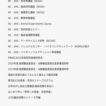
NC・JIHS：老年病講座（NCGG）
NC・JIHS：臨床研究講座（NCGG）
NC・JIHS：基礎老化講座（NCGG）
NC・JIHS：動物実験講座
NC・JIHS：Animal Experiments Course
NC・JIHS：知的財産セミナー
NC・JIHS：臨床倫理教育講座
NC・JIHS：データサイエンス研修（NCCHD）
NC・JIHS：ナショナルセンター・バイオバンクネットワーク（NCBN)の紹介
NC・JIHS：バイオインフォマティシャン育成講座
PRIMO 2019年度研究倫理研修会
2020年度 倫理審査委員会・治験審査委員会委員養成研修
2019年度 倫理審査委員会・治験審査委員会委員養成研修
施設の垣根を越えてみんなで進めよう臨床試験
第3回JCOG患者・市民セミナープログラム
日本対がん協会公開講座-臨床試験を身近に-
はじめて学ぶ「研究への患者・市民参画」
JCOG臨床試験セミナー 入門編