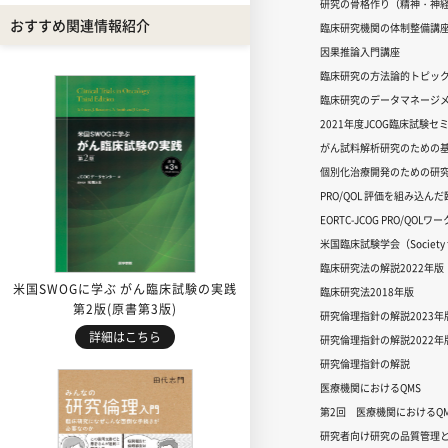
研究の骨格作り（精神・神
おすすめ関連情報紹介
臨床研究機関の体制整備講
因果推論入門講座
臨床研究の方法論的トピッ
臨床研究のデータマネージメ
2021年度JCOG臨床試験セ
がん試料解析研究のための
個別化治療開発のための研
PRO/QOL 評価を組み込ん
EORTC-JCOG PRO/QOL
米国臨床試験学会（Society for
臨床研究法の解説2022年版
米国SWOGに学ぶ がん臨床試験の実践
臨床研究法2018年版
第2版(原書第3版)
研究倫理指針の解説2023年
詳細はこちら
研究倫理指針の解説2022年
研究倫理指針の解説
医療機関におけるQMS
第2回 医療機関におけるQM
研究者向け研究の品質管理と