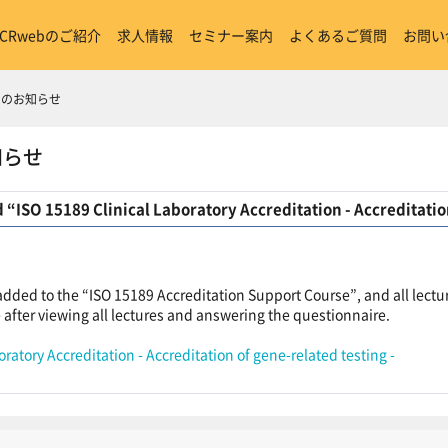
ICRwebのご紹介
求人情報
セミナー案内
よくあるご質問
お問い
からのお知らせ
知らせ
 “ISO 15189 Clinical Laboratory Accreditation - Accreditation
dded to the “ISO 15189 Accreditation Support Course”, and all lectur
se after viewing all lectures and answering the questionnaire.
ratory Accreditation - Accreditation of gene-related testing -