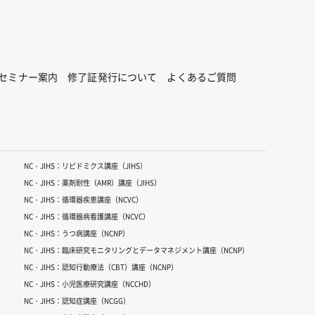
セミナー案内
修了証発行について
よくあるご質問
NC・JIHS：リピドミクス講座（JIHS）
NC・JIHS：薬剤耐性（AMR）講座（JIHS）
NC・JIHS：循環器疾患講座（NCVC）
NC・JIHS：循環器病看護講座（NCVC）
NC・JIHS：うつ病講座（NCNP）
NC・JIHS：臨床研究モニタリングとデータマネジメント講座（NCNP）
NC・JIHS：認知行動療法（CBT）講座（NCNP）
NC・JIHS：小児医療研究講座（NCCHD）
NC・JIHS：認知症講座（NCGG）