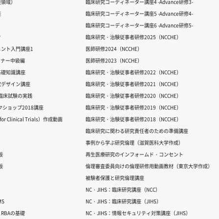
経領域）
臨床研究コーディネーター講座4 -Advance研修3-
座
臨床研究コーディネーター講座5 -Advance研修4-
臨床研究コーディネーター講座6 -Advance研修5-
ク
臨床研究・治験従事者研修2025（NCCHE）
ント入門講座1
医師研修2024（NCCHE）
ミナー中級編
医師研修2023（NCCHE）
基礎知識講座
臨床研究・治験従事者研修2022（NCCHE）
究デザイン講座
臨床研究・治験従事者研修2021（NCCHE）
だ臨床試験の実践
臨床研究・治験従事者研修2020（NCCHE）
ワークショップ2018講座
臨床研究・治験従事者研修2019（NCCHE）
 Clinical Trials）作成動画
臨床研究・治験従事者研修2018（NCCHE）
臨床研究に関わる研究責任者のための準備講座
事例から学ぶ研究倫理（滋賀医科大学作成）
版
再生医療研究のインフォームド・コンセント
版
倫理審査委員向けの倫理研修用動画教材（東京大学作成）
被験者保護と研究倫理講座
NC・JIHS：臨床研究講座（NCC）
S
NC・JIHS：臨床研究講座（JIHS）
RBAの基礎
NC・JIHS：情報セキュリティ対策講座（JIHS）