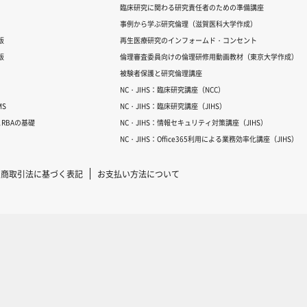
臨床研究に関わる研究責任者のための準備講座
事例から学ぶ研究倫理（滋賀医科大学作成）
版
再生医療研究のインフォームド・コンセント
版
倫理審査委員向けの倫理研修用動画教材（東京大学作成）
被験者保護と研究倫理講座
NC・JIHS：臨床研究講座（NCC）
S
NC・JIHS：臨床研究講座（JIHS）
RBAの基礎
NC・JIHS：情報セキュリティ対策講座（JIHS）
NC・JIHS：Office365利用による業務効率化講座（JIHS）
定商取引法に基づく表記
お支払い方法について
Copyright © 2007-2025 ICRweb all rights reserved.