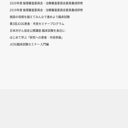
2020年度 倫理審査委員会・治験審査委員会委員養成研修
2019年度 倫理審査委員会・治験審査委員会委員養成研修
施設の垣根を越えてみんなで進めよう臨床試験
第3回JCOG患者・市民セミナープログラム
日本対がん協会公開講座-臨床試験を身近に-
はじめて学ぶ「研究への患者・市民参画」
JCOG臨床試験セミナー 入門編