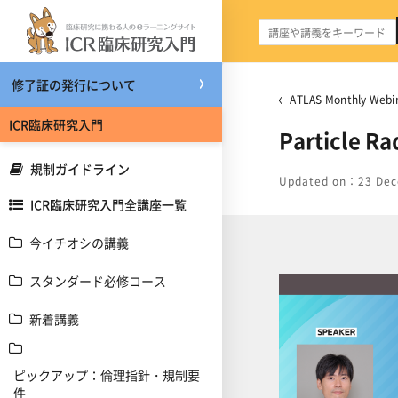
メインコンテンツへスキップする
修了証の発行について
ATLAS Monthly We
ICR臨床研究入門
Particle R
規制ガイドライン
Updated on：23 Dec
ICR臨床研究入門全講座一覧
今イチオシの講義
スタンダード必修コース
新着講義
ピックアップ：倫理指針・規制要
件