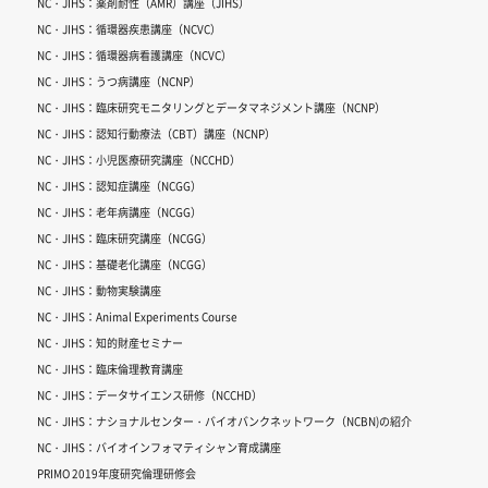
NC・JIHS：薬剤耐性（AMR）講座（JIHS）
NC・JIHS：循環器疾患講座（NCVC）
NC・JIHS：循環器病看護講座（NCVC）
NC・JIHS：うつ病講座（NCNP）
NC・JIHS：臨床研究モニタリングとデータマネジメント講座（NCNP）
NC・JIHS：認知行動療法（CBT）講座（NCNP）
NC・JIHS：小児医療研究講座（NCCHD）
NC・JIHS：認知症講座（NCGG）
NC・JIHS：老年病講座（NCGG）
NC・JIHS：臨床研究講座（NCGG）
NC・JIHS：基礎老化講座（NCGG）
NC・JIHS：動物実験講座
NC・JIHS：Animal Experiments Course
NC・JIHS：知的財産セミナー
NC・JIHS：臨床倫理教育講座
NC・JIHS：データサイエンス研修（NCCHD）
NC・JIHS：ナショナルセンター・バイオバンクネットワーク（NCBN)の紹介
NC・JIHS：バイオインフォマティシャン育成講座
PRIMO 2019年度研究倫理研修会