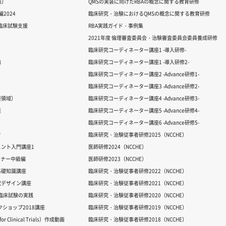
版）
QMSの実装に向けたRBAの概念に関する教育研修
2024
臨床研究・治験におけるQMSの概念に関する教育研修
る臨床試験支援
RBA実践ガイド・事例集
2021年度 倫理審査委員会・治験審査委員会委員養成研修
臨床研究コーディネーター講座1 -導入研修-
論
臨床研究コーディネーター講座1 -導入研修2-
臨床研究コーディネーター講座2 -Advance研修1-
臨床研究コーディネーター講座3 -Advance研修2-
経領域）
臨床研究コーディネーター講座4 -Advance研修3-
座
臨床研究コーディネーター講座5 -Advance研修4-
臨床研究コーディネーター講座6 -Advance研修5-
ク
臨床研究・治験従事者研修2025（NCCHE）
ント入門講座1
医師研修2024（NCCHE）
ミナー中級編
医師研修2023（NCCHE）
基礎知識講座
臨床研究・治験従事者研修2022（NCCHE）
究デザイン講座
臨床研究・治験従事者研修2021（NCCHE）
だ臨床試験の実践
臨床研究・治験従事者研修2020（NCCHE）
ワークショップ2018講座
臨床研究・治験従事者研修2019（NCCHE）
 Clinical Trials）作成動画
臨床研究・治験従事者研修2018（NCCHE）