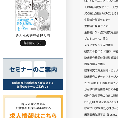
GCPトレーニング（R2対応
JCOG臨床試験セミナー入門編
JCOG参加施設のCRCによ
生物統計基礎セミナー
生物統計発展セミナー
生物統計学・疫学研究方法
みんなの研究倫理入門
プロトコール、論文
詳細はこちら
メタアナリシス入門講座
研究の骨格作り（精神・神
臨床研究機関の体制整備講
因果推論入門講座
臨床研究の方法論的トピッ
臨床研究のデータマネージメ
2021年度JCOG臨床試験セ
がん試料解析研究のための
個別化治療開発のための研
PRO/QOL 評価を組み込ん
EORTC-JCOG PRO/QOL
米国臨床試験学会（Society for