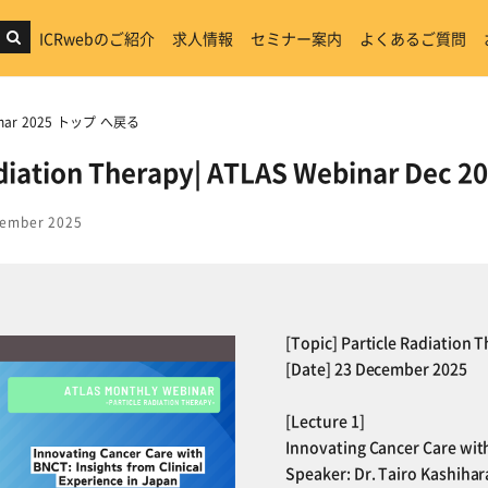
ICRwebのご紹介
求人情報
セミナー案内
よくあるご質問
binar 2025 トップ へ戻る
adiation Therapy| ATLAS Webinar Dec 2
ember 2025
[Topic] Particle Radiation 
[Date] 23 December 2025
[Lecture 1]
Innovating Cancer Care with
Speaker: Dr. Tairo Kashihar