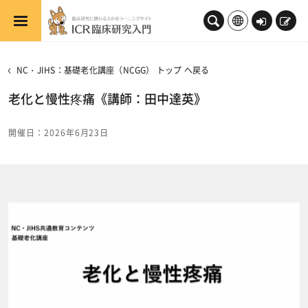
メインコンテンツへスキップする
ロ
新
グ
規
イ
登
NC・JIHS：基礎老化講座（NCGG） トップ へ戻る
ン
録
老化と慢性疼痛《講師：田中達英》
開催日：2026年6月23日