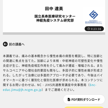
0:23:38
前の講義へ
次の講義へ
本講義では、痛みの基本概念から慢性疼痛の病態を概説し、特に加齢と
の関連に焦点を当てた。加齢により末梢・中枢神経の可塑性変化や慢性
炎症が生じ、神経免疫相互作用を介して痛みが遷延・増幅される。また
サルコペニアや心理社会的要因も関与し、多因子的に慢性疼痛が形成さ
れる。したがって治療には多面的アプローチが必要であり、今後はバイ
オマーカーに基づく層別化と個別化医療が求められる。本コンテンツに
関するお問い合わせは、NC・JIHS共通教育講座中央事務局（
6nc-
educ.jimu@jh.ncgm.go.jp
）までご連絡ください。
PDF資料ダウンロード