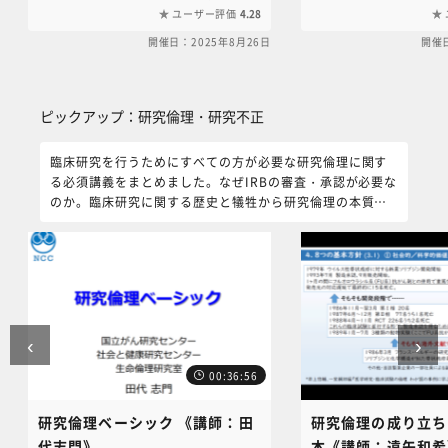
関連法規、GCP省令の構成、治験に関
の制度整備を紹介して
ユーザー評価
4.28
わる各職種の役割、インフォームド・
床研究の定義や手続き
開催日：2025年8月26日
開催日
コンセントの取得方法、有害事象の報
会の役割、利益相反管
告、記録の保存などを網羅的に説明
の保護などが詳述され
し、近年の治験のデジタル化や
の見直し内容や今後の
ピックアップ：研究倫理・研究不正 をスキップする
DCT（分散型臨床試験）の事例も紹介
います。本コンテンツ
ピックアップ：研究倫理・研究不正
しています。本コンテンツに関するお
合わせは、NC・JIH
問い合わせは、NC・JIHS共通教育講
央事務局（6nc-
臨床研究を行うためにすべての方が必要な研究倫理に関す
座中央事務局（6nc-
educ.jimu@jh.ncgm
る必須講義をまとめました。なぜIRBの審査・承認が必要な
educ.jimu@jh.ncgm.go.jp）までご
連絡ください。
のか。臨床研究に関する歴史と犠牲から研究倫理の本質を
連絡ください。
理解してください。
‹
›
00:36:56
研究倫理ベーシック 《講師：田
研究倫理の成り立ち
代志門》
本《講師：遠矢和希