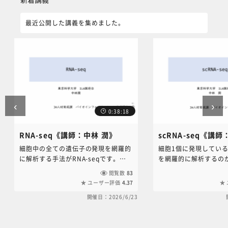
最近公開した講義を集めました。
‹
›
0:38:18
RNA-seq《講師：中林 潤》
scRNA-seq《講
細胞中の全ての遺伝子の発現を網羅的
細胞1個に発現してい
に解析する手法がRNA-seqです。現
を網羅的に解析するのがs
在ヒトゲノムでは約3万の遺伝子が同
です。RNA-seqの発
閲覧数
83
定されていますが、これら多数の遺伝
scRNA-seqですが
ユーザー評価
4.37
子の発現をどのように解析していくの
千個に及びます。この
開催日：2026/6/23
か、その手法を説明していきます。本
胞の遺伝子発現を解析
コンテンツに関するお問い合わせは、
の解析手法が必要とな
NC・JIHS共通教育講座中央事務局
ではその方法を説明し