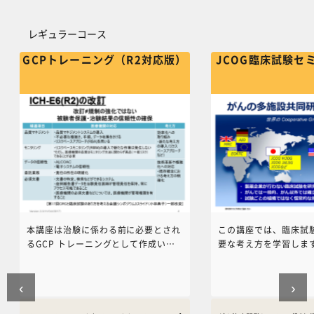
す。順番にご受講いただくことをお勧
研究を例にして実際に
レギュラーコース をスキップする
めします。
象・治療・エンドポイ
レギュラーコース
いくかをわかりやすく
す。 本講義をご覧頂いた後に、福田
GCPトレーニング（R2対応版）
JCOG臨床試験セ
治彦先生の「コンセプ
受講頂くとさらに理解
是非受講ください。
本講座は治験に係わる前に必要とされ
この講座では、臨床試
るGCP トレーニングとして作成いた
要な考え方を学習しま
しました。本プログラムはｖ1.0が
がんの多施設臨床試験
2016年2月にTransCelerateによっ
日本臨床腫瘍研究グルー
‹
›
て認定されました。そのため、治験用
が臨床試験に関与し始
の公式プログラムとしてご利用いただ
師や、臨床研究の支援
いております。また、ICH-GCP
2022年10月8日に開