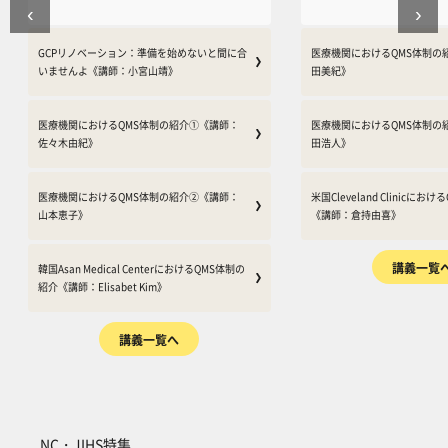
‹
›
る仕組み（プロセス）にも国際競争力
る仕組み（プロセス）
を持った質の作りこみが求められる
を持った質の作りこみ
中、本邦において医療機関に求められ
中、本邦において医療
GCPリノベーション：準備を始めないと間に合
医療機関におけるQMS体制の
ているQMSとは何か、どうしたら品
ているQMSとは何か、
いませんよ《講師：小宮山靖》
田美紀》
質マネジメントを向上することができ
質マネジメントを向上
るかをテーマに企画されたセミナーに
るかをテーマに企画さ
医療機関におけるQMS体制の紹介①《講師：
医療機関におけるQMS体制の
なります。
なります。
佐々木由紀》
田浩人》
医療機関におけるQMS体制の紹介②《講師：
米国Cleveland Clinicに
山本恵子》
《講師：倉持由喜》
講義一覧
韓国Asan Medical CenterにおけるQMS体制の
紹介《講師：Elisabet Kim》
講義一覧へ
NC・JIHS特集 をスキップする
NC・JIHS特集