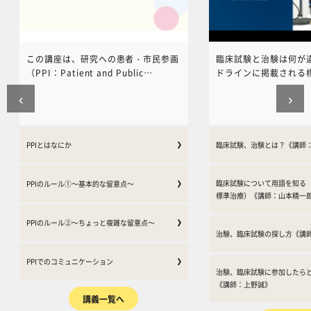
この講座は、研究への患者・市民参画
臨床試験と治験は何が
（PPI：Patient and Public
ドラインに掲載される
Involvement）について、初めてPPI
試験の違いは何なのか
‹
›
を学ぶ人が基本的な知識を得ることを
く思われがちな「臨床
目的としています。この講座では、
験」について、より深
PPIの考え方、PPI活動をする上で必
じていただくことを目
要になる基本的知識、PPI活動でのコ
床試験に関わる医師や
PPIとはなにか
臨床試験、治験とは？《講師
ミュニケーションの方法やこれらの注
さんの体験談を合わせ
意点について学ぶことができます。そ
お伝えいたします。 近
の上で、研究のさまざまな段階で行わ
場などで大きく進歩し
臨床試験について用語を知る
PPIのルール①～基本的な留意点～
標準治療）《講師：山本精一
れるより具体的なPPI活動に関する知
療。既存の薬や治療法
識を学ぶことができます。この講座
を含めた、より有効な
PPIのルール②～ちょっと複雑な留意点～
は、AMED「治験・臨床研究における
るために、いま臨床試
治験、臨床試験の探し方《講
患者・市民参画を推進する手法の確
まっています。患者、
立」（東京大学・武藤香織）により製
もに未来のがん治療を“
PPIでのコミュニケーション
作され、一般社団法人PPI Japanによ
へ。がん医療の専門家
治験、臨床試験に参加したら
り運営されています。
試験や「患者・市民参
《講師：上野誠》
一緒に考えてみませんか
講義一覧へ
は公益財団法人日本対