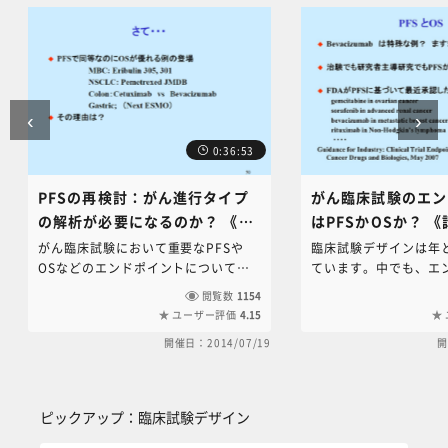
‹
›
0:36:53
PFSの再検討：がん進行タイプ
がん臨床試験のエン
の解析が必要になるのか？ 《講
はPFSかOSか？ 
師：大橋靖雄》
雄》
がん臨床試験において重要なPFSや
臨床試験デザインは年
OSなどのエンドポイントについて、
ています。中でも、エ
これまでの試験結果からの解釈だけで
何にするかというのは
閲覧数
1154
なく、問題点やOSとPFSの乖離の理
題です。がんの臨床試
ユーザー評価
4.15
由などさまざまな角度から解説いただ
でOS（全生存期間）
開催日：2014/07/19
開
きました。試験の結果を正確に理解す
エンドポイントにする
るためにとても勉強になる内容となっ
たが、近年、PFS（無
ております。
を採用する試験が増え
ピックアップ：臨床試験デザイン をスキップする
それに対する批判も多
ピックアップ：臨床試験デザイン
こで、東京大学の大橋
計学だけでなく様々な