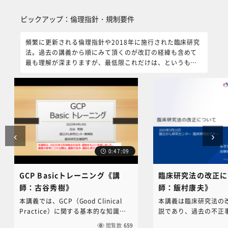
（6nc-educ.jimu@jh.ncgm.go.jp）
コンテンツに関するお
ピックアップ：倫理指針・規制要件 をスキップする
までご連絡ください。
NC・JIHS共通教育講
ピックアップ：倫理指針・規制要件
（6nc-educ.jimu@jh.
までご連絡ください。
頻繁に更新される倫理指針や2018年に施行された臨床研究
法。過去の講義から順にみて頂くのが改訂の経緯も含めて
最も理解が深まりますが、最低限これだけは、というもの
を集めました。
‹
›
0:47:09
GCP Basicトレーニング《講
臨床研究法の改正に
師：古谷秀樹》
師：飯村康夫》
本講義では、GCP（Good Clinical
本講義は臨床研究法の
Practice）に関する基本的な知識を
説であり、過去の不正
解説しています。医薬品開発の流れ、
研究の信頼性と透明性
閲覧数
659