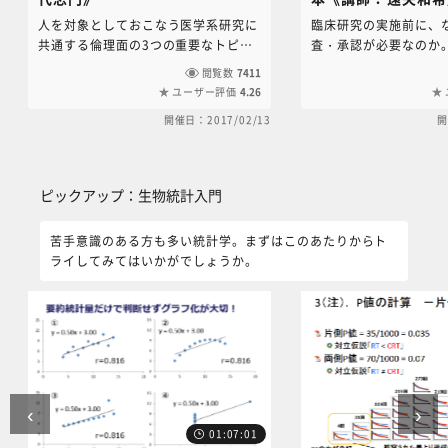
人を対象としておこなう医学系研究に
臨床研究の実施前に、な
共通する倫理面の3つの重要なトピッ
査・承認が必要なのか
クである研究対象者の保護 、研究不
米国のタスキギー事件
閲覧数
7411
正の防止、 利益相反の管理 について
ジン事件などを例とし
ユーザー評価
4.26
講義していただきました。 臨床研究
関する歴史と犠牲から
開催日：2017/02/13
開
を行う研究者・支援者すべての人が受
IRB審査の必要性を解
講必須の内容です。
ピックアップ：生物統計入門 をスキップする
ピックアップ：生物統計入門
苦手意識のある方も多い統計学。まずはこのあたりからト
ライしてみてはいかがでしょうか。
‹
›
01:07:01