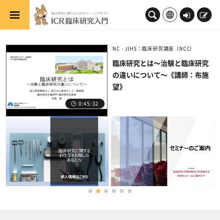
メインコンテンツへスキップする
ロ
新
グ
規
イ
登
NC・JIHS：臨床研究講座（NCC）
ン
録
臨床研究とは～治験と臨床研究
の違いについて～《講師：布施
望》
0:45:32