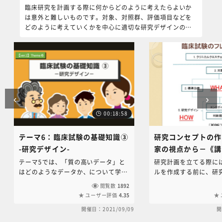
臨床研究を計画する際に何からどのように考えたらよいか
の報告例を用いてその
は意外と難しいものです。対象、対照群、評価項目などを
て頂きました。がんのみ
どのように考えていくかを中心に適切な研究デザインの方
を含め、エンドポイン
法についての基礎的な講義を集めました。
考える際の根本的な考
ださい。
‹
›
00:18:58
テーマ6：臨床試験の基礎知識③
研究コンセプトの作
-研究デザイン-
家の視点から－《講
一郎》
テーマ5では、「質の高いデータ」と
研究計画を立てる際に
はどのようなデータか、について学ん
ルを作成する前に、研
でいただきました。その続きとして、
組みや重要な点、いわ
閲覧数
1892
この教材では、質の高いデータを得る
プトをしっかりと作成
ユーザー評価
4.35
ための代表的な研究デザインについて
です。本講義ではPIC
開催日：2021/09/09
開
解説します。 ※テーマ4～6では「臨
一般的な研究コンセプ
床試験の基礎知識」を解説していま
ークを解説するだけで