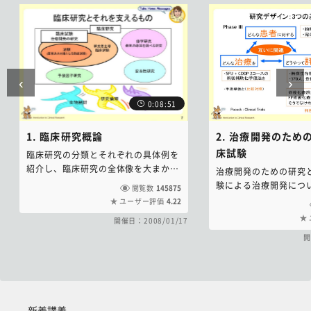
ましたので、本講座を受講して臨床研究の全体像を把握し
てください。
‹
›
0:08:51
1. 臨床研究概論
2. 治療開発のため
床試験
臨床研究の分類とそれぞれの具体例を
紹介し、臨床研究の全体像を大まかに
治療開発のための研究
把握することを目的としています。
験による治療開発につ
閲覧数
145875
ます。
ユーザー評価
4.22
開催日：2008/01/17
開
新着講義 をスキップする
新着講義