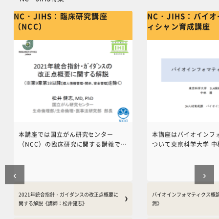
NC・JIHS：臨床研究講座
NC・JIHS：バイ
（NCC）
ィシャン育成講座
本講座では国立がん研究センター
本講座はバイオインフ
（NCC）の臨床研究に関する講義で構
ついて東京科学大学 中
成されます。各がん種の治療開発だけ
説いただいた全12講義
でなく、臨床研究の方法論やQMS、
ます。これらのコンテ
‹
›
規制関連（GCP、指針、先進医療と患
用していただければ幸
者申出療養）、その他DCTやQMSな
どの最新のトピックスなどを公開して
2021年統合指針・ガイダンスの改正点概要に
バイオインフォマティクス概
いきます。
関する解説《講師：松井健志》
潤》