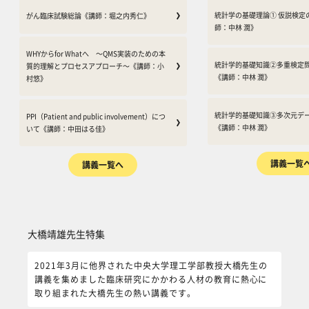
統計学の基礎理論① 仮説検定
がん臨床試験総論《講師：堀之内秀仁》
師：中林 潤》
WHYからfor Whatへ ～QMS実装のための本
統計学的基礎知識②多重検定
質的理解とプロセスアプローチ～《講師：小
《講師：中林 潤》
村悠》
統計学的基礎知識③多次元デ
PPI（Patient and public involvement）につ
《講師：中林 潤》
いて《講師：中田はる佳》
講義一覧
講義一覧へ
大橋靖雄先生特集 をスキップする
大橋靖雄先生特集
2021年3月に他界された中央大学理工学部教授大橋先生の
講義を集めました臨床研究にかかわる人材の教育に熱心に
取り組まれた大橋先生の熱い講義です。