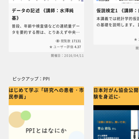
データの記述 《講師：水澤純
仮説検定1 《講師
基》
本講義では統計学的仮
の基礎を説明します。 
普段、年齢や検査値などの連続量デー
表ではp値を必ず目にし
タを要約する際は、とりあえず中央値
の定義・考え方を正確
と範囲を出すものだと思っていません
閲覧数
17131
すか？ 是非、本講義を
か？なぜ平均値ではないか説明できる
ユーザー評価
4.37
開
説明できるようになっ
でしょうか？本講義では、ヒストグラ
開催日：2016/04/11
ムや散布図などを使ったデータの解釈
や解析法の選択など、基礎的な内容で
あるがゆえに今まで誰も教えてくれな
ピックアップ：PPI をスキップする
かった内容について解説します。本講
ピックアップ：PPI
義では検定や推定を実施する前に行う
べきデータクリーニングや予備的解析
はじめて学ぶ「研究への患者・市
日本対がん協会公開
についても説明します。ぜひ、履修し
民参画」
験を身近に-
てください。