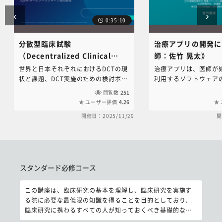
‹
›
0:35:10
分散型臨床試験
治療アプリの開発に
（Decentralized Clinical
師：佐竹 晃太》
Trial；DCT）の基本と計画のポ
世界と日本それぞれにおけるDCTの現
治療アプリは、医師が
イント《講師：IQVIA サービシ
状と課題、DCT実施のための検討ポイ
利用するソフトウェア
ント、実施方法の基本的な考え方を
り、従来十分に医療介
ーズジャパン合同会社》
閲覧数
251
IQVIAサービシーズ社を招き解説して
った患者の行動や考え
ユーザー評価
4.26
頂きました。実施医療機関、パートナ
入し治療します。本講
開催日：2025/11/29
開
ー医療機関どちらの立場も学べる構成
プリの開発をされているC
になっています。
社長であり医師の佐竹
療アプリの開発や薬事
スタンダード必修コース をスキップする
について解説して頂き
スタンダード必修コース
この講座は、臨床研究の基本を理解し、臨床研究を実施す
る際に必要な最低限の知識を得ることを目的としており、
臨床研究に携わるすべての人が知っておくべき基礎的な内
容です。他の講義のエッセンスをできるだけ網羅的に集め