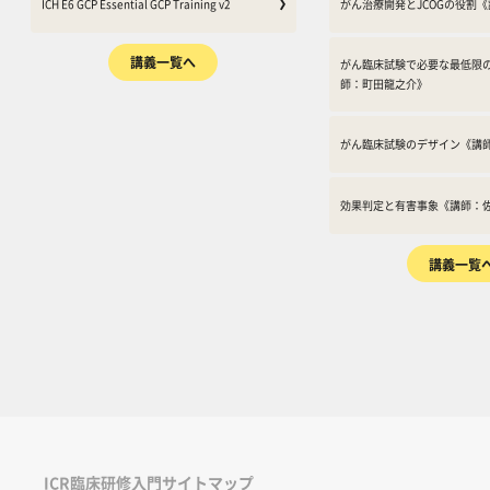
ICH E6 GCP Essential GCP Training v2
がん治療開発とJCOGの役割
E6(R2)への改訂に伴い本プログラム
を収録したものです。
も改定し、v2.0として2017年10月に
的な考えを説明してい
講義一覧へ
TransCelerateに承認されました。
の分野に当てはめて考
がん臨床試験で必要な最低限
師：町田龍之介》
そのため、最新のトレーニングの受講
を学んでください。過
と修了証を希望の方はこちらのver2.0
あったJCOG臨床試験
を受講ください。公式プログラムとし
よる「JCOG参加施設
がん臨床試験のデザイン《講
て利用は可能ですが、実際に治験用に
床試験支援1、2、3」
利用される場合には、各企業にご確認
していますので参考に
の上、ご利用ください。なお、R3対
本講座は「令和4年度A
効果判定と有害事象《講師：
応についての問い合わせを数多くいた
究・治験推進研究事業
だいております。掲載を予定しており
成推進事業）」により
ますが、現時点で時期は未定です。
た。
講義一覧
ICR臨床研修入門サイトマップ