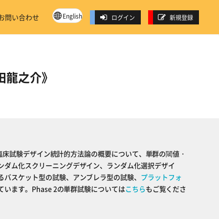
English
お問い合わせ
ログイン
新規登録
町田龍之介》
IIの臨床試験デザイン統計的方法論の概要について、単群の閾値・
ンダム化スクリーニングデザイン、ランダム化選択デザイ
るバスケット型の試験、アンブレラ型の試験、
プラットフォ
います。Phase 2の単群試験については
こちら
もご覧くださ