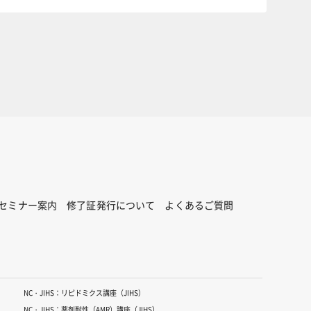
セミナー案内
修了証発行について
よくあるご質問
NC・JIHS：リピドミクス講座（JIHS）
NC・JIHS：薬剤耐性（AMR）講座（JIHS）