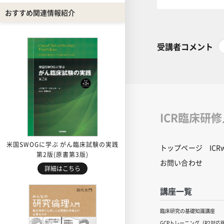
おすすめ関連情報紹介
受講者コメント
ICR臨床研
米国SWOGに学ぶ がん臨床試験の実践
トップページ
IC
第2版(原書第3版)
お問い合わせ
詳細はこちら
講座一覧
臨床研究の基礎知識講座
GCPトレーニング（R2対応