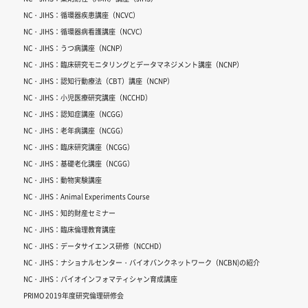
NC・JIHS：循環器疾患講座（NCVC）
NC・JIHS：循環器病看護講座（NCVC）
NC・JIHS：うつ病講座（NCNP）
NC・JIHS：臨床研究モニタリングとデータマネジメント講座（NCNP）
NC・JIHS：認知行動療法（CBT）講座（NCNP）
NC・JIHS：小児医療研究講座（NCCHD）
NC・JIHS：認知症講座（NCGG）
NC・JIHS：老年病講座（NCGG）
NC・JIHS：臨床研究講座（NCGG）
NC・JIHS：基礎老化講座（NCGG）
NC・JIHS：動物実験講座
NC・JIHS：Animal Experiments Course
NC・JIHS：知的財産セミナー
NC・JIHS：臨床倫理教育講座
NC・JIHS：データサイエンス研修（NCCHD）
NC・JIHS：ナショナルセンター・バイオバンクネットワーク（NCBN)の紹介
NC・JIHS：バイオインフォマティシャン育成講座
PRIMO 2019年度研究倫理研修会