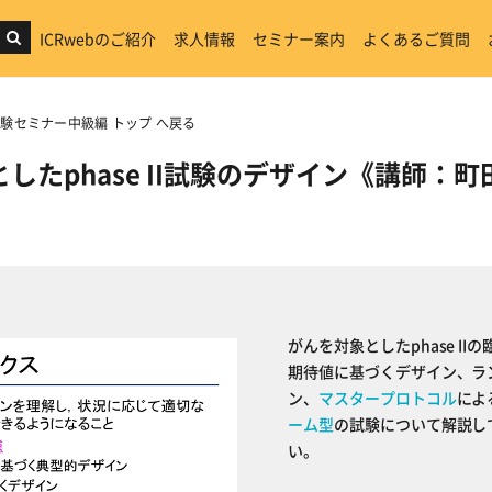
ICRwebのご紹介
求人情報
セミナー案内
よくあるご質問
床試験セミナー中級編 トップ へ戻る
したphase II試験のデザイン《講師：
がんを対象としたphase 
期待値に基づくデザイン、ラ
ン、
マスタープロトコル
によ
ーム型
の試験について解説して
い。