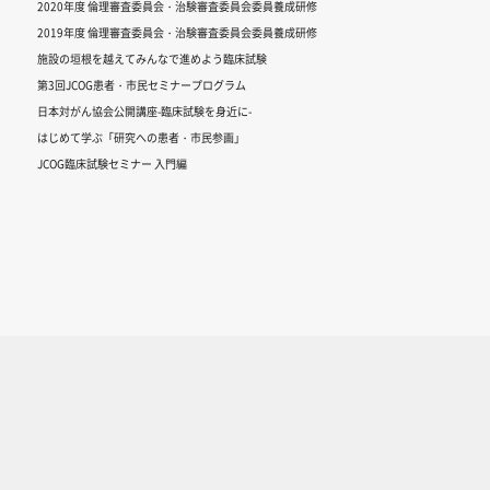
2020年度 倫理審査委員会・治験審査委員会委員養成研修
2019年度 倫理審査委員会・治験審査委員会委員養成研修
施設の垣根を越えてみんなで進めよう臨床試験
第3回JCOG患者・市民セミナープログラム
日本対がん協会公開講座-臨床試験を身近に-
はじめて学ぶ「研究への患者・市民参画」
JCOG臨床試験セミナー 入門編