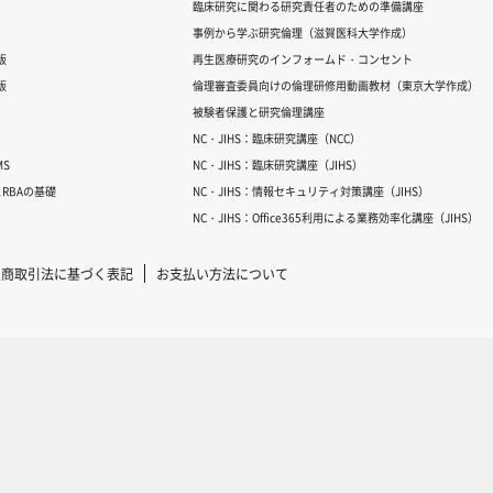
臨床研究に関わる研究責任者のための準備講座
事例から学ぶ研究倫理（滋賀医科大学作成）
版
再生医療研究のインフォームド・コンセント
版
倫理審査委員向けの倫理研修用動画教材（東京大学作成）
被験者保護と研究倫理講座
NC・JIHS：臨床研究講座（NCC）
S
NC・JIHS：臨床研究講座（JIHS）
RBAの基礎
NC・JIHS：情報セキュリティ対策講座（JIHS）
NC・JIHS：Office365利用による業務効率化講座（JIHS）
定商取引法に基づく表記
お支払い方法について
Copyright © 2007-2025 ICRweb all rights reserved.