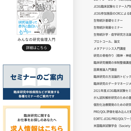
JCOG臨床試験セミナー入門編
JCOG参加施設のCRCによ
生物統計基礎セミナー
生物統計発展セミナー
生物統計学・疫学研究方法
みんなの研究倫理入門
プロトコール、論文
詳細はこちら
メタアナリシス入門講座
研究の骨格作り（精神・神
臨床研究機関の体制整備講
因果推論入門講座
臨床研究の方法論的トピッ
臨床研究のデータマネージメ
2021年度JCOG臨床試験セ
がん試料解析研究のための
個別化治療開発のための研
PRO/QOL 評価を組み込ん
EORTC-JCOG PRO/QOL
米国臨床試験学会（Society for