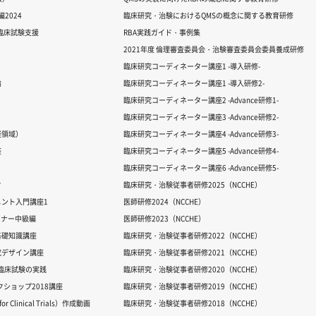
2024
臨床研究・治験におけるQMSの概念に関する教育研修
る臨床試験支援
RBA実践ガイド・事例集
2021年度 倫理審査委員会・治験審査委員会委員養成研修
臨床研究コーディネーター講座1 -導入研修-
論
臨床研究コーディネーター講座1 -導入研修2-
臨床研究コーディネーター講座2 -Advance研修1-
臨床研究コーディネーター講座3 -Advance研修2-
経領域）
臨床研究コーディネーター講座4 -Advance研修3-
座
臨床研究コーディネーター講座5 -Advance研修4-
臨床研究コーディネーター講座6 -Advance研修5-
ク
臨床研究・治験従事者研修2025（NCCHE）
ント入門講座1
医師研修2024（NCCHE）
ミナー中級編
医師研修2023（NCCHE）
基礎知識講座
臨床研究・治験従事者研修2022（NCCHE）
究デザイン講座
臨床研究・治験従事者研修2021（NCCHE）
だ臨床試験の実践
臨床研究・治験従事者研修2020（NCCHE）
ワークショップ2018講座
臨床研究・治験従事者研修2019（NCCHE）
 Clinical Trials）作成動画
臨床研究・治験従事者研修2018（NCCHE）