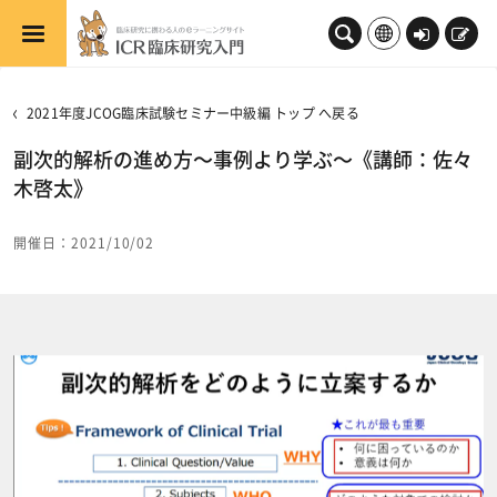
メインコンテンツへスキップする
ロ
新
グ
規
イ
登
2021年度JCOG臨床試験セミナー中級編 トップ へ戻る
ン
録
副次的解析の進め方～事例より学ぶ～《講師：佐々
木啓太》
開催日：2021/10/02