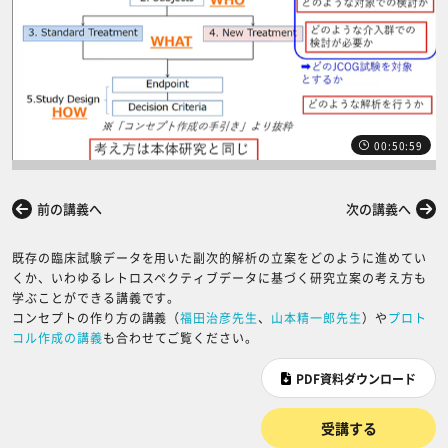
00:50:59
前の講義へ
次の講義へ
既存の臨床試験データを用いた副次的解析の立案をどのように進めてい
くか、いわゆるレトロスペクティブデータに基づく研究立案の考え方も
学ぶことができる講義です。
コンセプトの作り方の講義（
福田治彦先生
、
山本精一郎先生
）や
プロト
コル作成の講義
も合わせてご覧ください。
PDF資料ダウンロード
受講する