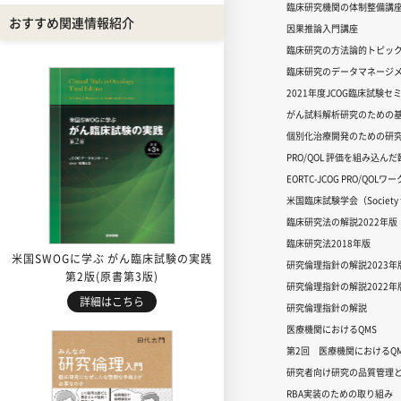
臨床研究機関の体制整備講
おすすめ関連情報紹介
因果推論入門講座
臨床研究の方法論的トピッ
臨床研究のデータマネージメ
2021年度JCOG臨床試験セ
がん試料解析研究のための
個別化治療開発のための研
PRO/QOL 評価を組み込ん
EORTC-JCOG PRO/QOL
米国臨床試験学会（Society for
臨床研究法の解説2022年版
臨床研究法2018年版
米国SWOGに学ぶ がん臨床試験の実践
研究倫理指針の解説2023年
第2版(原書第3版)
研究倫理指針の解説2022年
詳細はこちら
研究倫理指針の解説
医療機関におけるQMS
第2回 医療機関におけるQM
研究者向け研究の品質管理と
RBA実装のための取り組み