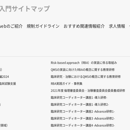
修入門サイトマップ
Rwebのご紹介
規制ガイドライン
おすすめ関連情報紹介
求人情報
Risk-based approach（RBA）の実装に係る取組み
版）
QMSの実装に向けたRBAの概念に関する教育研修
2024
臨床研究・治験におけるQMSの概念に関する教育研修
る臨床試験支援
RBA実践ガイド・事例集
2021年度 倫理審査委員会・治験審査委員会委員養成研修
臨床研究コーディネーター講座1 -導入研修-
論
臨床研究コーディネーター講座1 -導入研修2-
臨床研究コーディネーター講座2 -Advance研修1-
臨床研究コーディネーター講座3 -Advance研修2-
経領域）
臨床研究コーディネーター講座4 -Advance研修3-