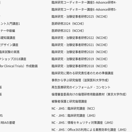
座
臨床研究コーディネーター講座5 -Advance研修4-
臨床研究コーディネーター講座6 -Advance研修5-
ク
臨床研究・治験従事者研修2025（NCCHE）
ント入門講座1
医師研修2024（NCCHE）
ミナー中級編
医師研修2023（NCCHE）
基礎知識講座
臨床研究・治験従事者研修2022（NCCHE）
究デザイン講座
臨床研究・治験従事者研修2021（NCCHE）
だ臨床試験の実践
臨床研究・治験従事者研修2020（NCCHE）
ワークショップ2018講座
臨床研究・治験従事者研修2019（NCCHE）
 Clinical Trials）作成動画
臨床研究・治験従事者研修2018（NCCHE）
臨床研究に関わる研究責任者のための準備講座
事例から学ぶ研究倫理（滋賀医科大学作成）
版
再生医療研究のインフォームド・コンセント
版
倫理審査委員向けの倫理研修用動画教材（東京大学作成）
被験者保護と研究倫理講座
NC・JIHS：臨床研究講座（NCC）
S
NC・JIHS：臨床研究講座（JIHS）
RBAの基礎
NC・JIHS：情報セキュリティ対策講座（JIHS）
NC・JIHS：Office365利用による業務効率化講座（JIHS）