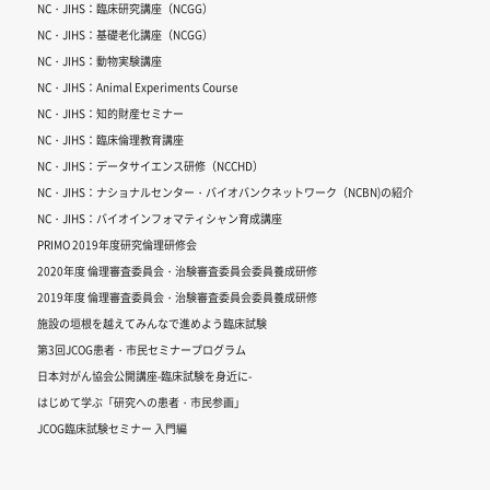
NC・JIHS：臨床研究講座（NCGG）
NC・JIHS：基礎老化講座（NCGG）
NC・JIHS：動物実験講座
NC・JIHS：Animal Experiments Course
NC・JIHS：知的財産セミナー
NC・JIHS：臨床倫理教育講座
NC・JIHS：データサイエンス研修（NCCHD）
NC・JIHS：ナショナルセンター・バイオバンクネットワーク（NCBN)の紹介
NC・JIHS：バイオインフォマティシャン育成講座
PRIMO 2019年度研究倫理研修会
2020年度 倫理審査委員会・治験審査委員会委員養成研修
2019年度 倫理審査委員会・治験審査委員会委員養成研修
施設の垣根を越えてみんなで進めよう臨床試験
第3回JCOG患者・市民セミナープログラム
日本対がん協会公開講座-臨床試験を身近に-
はじめて学ぶ「研究への患者・市民参画」
JCOG臨床試験セミナー 入門編