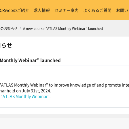
ICRwebのご紹介
求人情報
セミナー案内
よくあるご質問
お問い
からのお知らせ
A new course “ATLAS Monthly Webinar” launched
知らせ
 Monthly Webinar” launched
 "ATLAS Monthly Webinar" to improve knowledge of and promote inte
inar held on July 31st, 2024.
 "
ATLAS Monthly Webinar
".