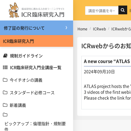
メインコンテンツへスキップする
修了証の発行について
Home
ICRweb
ICRweb
ICR臨床研究入門
ICRwebからのお
規制ガイドライン
A new course “ATLAS
ICR臨床研究入門全講座一覧
2024年09月10日
今イチオシの講義
返信数: 0
ATLAS project hosts the
3 videos of the first web
スタンダード必修コース
Please check the link for
新着講義
ピックアップ：倫理指針・規制要
件