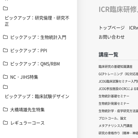
ICR臨床研
ピックアップ：研究倫理・研究不
正
トップページ
IC
お問い合わせ
ピックアップ：生物統計入門
ピックアップ：PPI
講座一覧
ピックアップ：QMS/RBM
臨床研究の基礎知識講座
GCPトレーニング（R2対応
NC・JIHS特集
JCOG臨床試験セミナー入門編
JCOG参加施設のCRCによ
ピックアップ：臨床試験デザイン
生物統計基礎セミナー
生物統計発展セミナー
大橋靖雄先生特集
生物統計学・疫学研究方法
プロトコール、論文
レギュラーコース
メタアナリシス入門講座
研究の骨格作り（精神・神