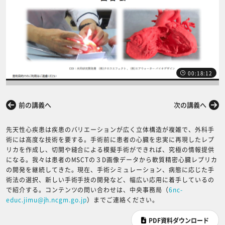
00:18:12
前の講義へ
次の講義へ
先天性心疾患は疾患のバリエーションが広く立体構造が複雑で、外科手
術には高度な技術を要する。手術前に患者の心臓を忠実に再現したレプ
リカを作成し、切開や縫合による模擬手術ができれば、究極の情報提供
になる。我々は患者のMSCTの３D画像データから軟質精密心臓レプリカ
の開発を継続してきた。現在、手術シミュレーション、病態に応じた手
術法の選択、新しい手術手技の開発など、幅広い応用に着手しているの
で紹介する。コンテンツの問い合わせは、中央事務局（
6nc-
educ.jimu@jh.ncgm.go.jp
）までご連絡ください。
PDF資料ダウンロード