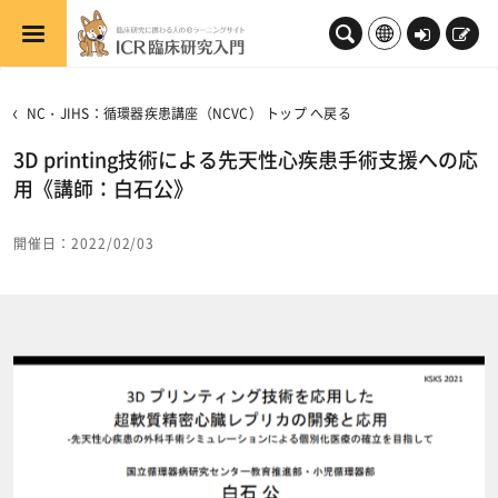
メインコンテンツへスキップする
ロ
新
グ
規
イ
登
NC・JIHS：循環器疾患講座（NCVC） トップ へ戻る
ン
録
3D printing技術による先天性心疾患手術支援への応
用《講師：白石公》
開催日：2022/02/03