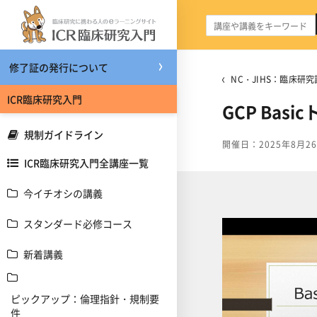
メインコンテンツへスキップする
修了証の発行について
NC・JIHS：臨床研究
ICR臨床研究入門
GCP Ba
規制ガイドライン
開催日：2025年8月2
ICR臨床研究入門全講座一覧
今イチオシの講義
スタンダード必修コース
新着講義
ピックアップ：倫理指針・規制要
件