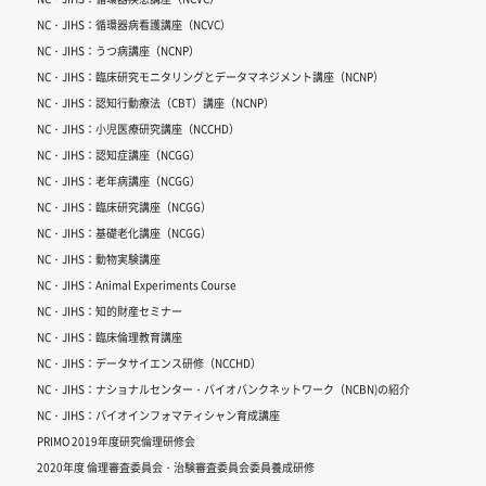
NC・JIHS：循環器病看護講座（NCVC）
NC・JIHS：うつ病講座（NCNP）
NC・JIHS：臨床研究モニタリングとデータマネジメント講座（NCNP）
NC・JIHS：認知行動療法（CBT）講座（NCNP）
NC・JIHS：小児医療研究講座（NCCHD）
NC・JIHS：認知症講座（NCGG）
NC・JIHS：老年病講座（NCGG）
NC・JIHS：臨床研究講座（NCGG）
NC・JIHS：基礎老化講座（NCGG）
NC・JIHS：動物実験講座
NC・JIHS：Animal Experiments Course
NC・JIHS：知的財産セミナー
NC・JIHS：臨床倫理教育講座
NC・JIHS：データサイエンス研修（NCCHD）
NC・JIHS：ナショナルセンター・バイオバンクネットワーク（NCBN)の紹介
NC・JIHS：バイオインフォマティシャン育成講座
PRIMO 2019年度研究倫理研修会
2020年度 倫理審査委員会・治験審査委員会委員養成研修