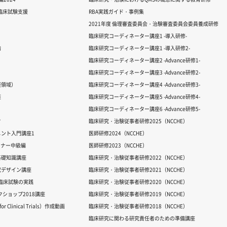
る臨床試験支援
RBA実践ガイド・事例集
2021年度 倫理審査委員会・治験審査委員会委員養成研修
臨床研究コーディネーター講座1 -導入研修-
論
臨床研究コーディネーター講座1 -導入研修2-
臨床研究コーディネーター講座2 -Advance研修1-
臨床研究コーディネーター講座3 -Advance研修2-
経領域）
臨床研究コーディネーター講座4 -Advance研修3-
座
臨床研究コーディネーター講座5 -Advance研修4-
臨床研究コーディネーター講座6 -Advance研修5-
ク
臨床研究・治験従事者研修2025（NCCHE）
ント入門講座1
医師研修2024（NCCHE）
ミナー中級編
医師研修2023（NCCHE）
基礎知識講座
臨床研究・治験従事者研修2022（NCCHE）
究デザイン講座
臨床研究・治験従事者研修2021（NCCHE）
だ臨床試験の実践
臨床研究・治験従事者研修2020（NCCHE）
ワークショップ2018講座
臨床研究・治験従事者研修2019（NCCHE）
 Clinical Trials）作成動画
臨床研究・治験従事者研修2018（NCCHE）
臨床研究に関わる研究責任者のための準備講座