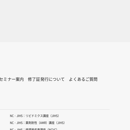
セミナー案内
修了証発行について
よくあるご質問
NC・JIHS：リピドミクス講座（JIHS）
NC・JIHS：薬剤耐性（AMR）講座（JIHS）
NC・JIHS：循環器疾患講座（NCVC）