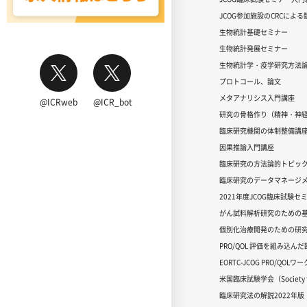
JCOG参加施設のCRCによ
生物統計基礎セミナー
生物統計発展セミナー
生物統計学・疫学研究方法
プロトコール、論文
メタアナリシス入門講座
@ICRweb
@ICR_bot
研究の骨格作り（精神・神
臨床研究機関の体制整備講
因果推論入門講座
臨床研究の方法論的トピッ
臨床研究のデータマネージメ
2021年度JCOG臨床試験セ
がん試料解析研究のための
個別化治療開発のための研
PRO/QOL 評価を組み込ん
EORTC-JCOG PRO/QOL
米国臨床試験学会（Society for
臨床研究法の解説2022年版