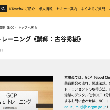
ICRwebのご紹介
求人情報
セミナー案内
よくあるご質問
講座（NCC） トップ へ戻る
sicトレーニング《講師：古谷秀樹》
6日
本講義では、GCP（Good Cl
薬品開発の流れ、関連法規、
ド・コンセントの取得方法、
治験のデジタル化やDCT（
するお問い合わせは、NC・J
educ.jimu@jh.ncgm.go.jp
）