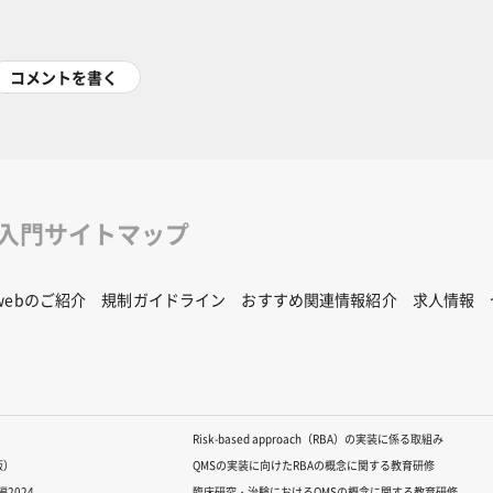
コメントを書く
修入門サイトマップ
Rwebのご紹介
規制ガイドライン
おすすめ関連情報紹介
求人情報
Risk-based approach（RBA）の実装に係る取組み
版）
QMSの実装に向けたRBAの概念に関する教育研修
2024
臨床研究・治験におけるQMSの概念に関する教育研修