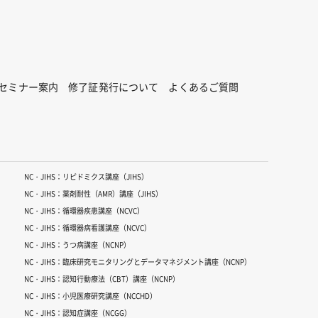
セミナー案内
修了証発行について
よくあるご質問
NC・JIHS：リピドミクス講座（JIHS）
NC・JIHS：薬剤耐性（AMR）講座（JIHS）
NC・JIHS：循環器疾患講座（NCVC）
NC・JIHS：循環器病看護講座（NCVC）
NC・JIHS：うつ病講座（NCNP）
NC・JIHS：臨床研究モニタリングとデータマネジメント講座（NCNP）
NC・JIHS：認知行動療法（CBT）講座（NCNP）
NC・JIHS：小児医療研究講座（NCCHD）
NC・JIHS：認知症講座（NCGG）