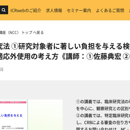
ICRwebのご紹介
求人情報
セミナー案内
よくあるご質問
講座（NCC） トップ へ戻る
究法 ①研究対象者に著しい負担を与える検
適応外使用の考え方《講師：①佐藤典宏 
6日
①の講義では、臨床研究法の
を中心に、観察研究との区別
②の講義では、特定臨床研究
し、CRBによる審査の在り
関するお問い合わせは、NC・