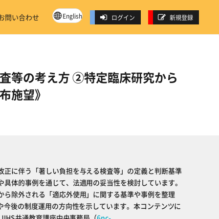
English
お問い合わせ
ログイン
新規登録
査等の考え方 ②特定臨床研究から
②布施望》
改正に伴う「著しい負担を与える検査等」の定義と判断基準
や具体的事例を通じて、法適用の妥当性を検討しています。
から除外される「適応外使用」に関する基準や事例を整理
方や今後の制度運用の方向性を示しています。本コンテンツに
JIHS共通教育講座中央事務局（
6nc-