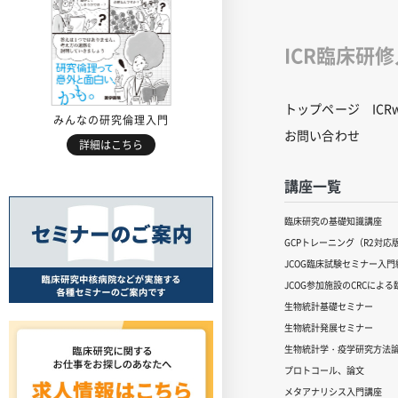
ICR臨床研
トップページ
IC
みんなの研究倫理入門
お問い合わせ
詳細はこちら
講座一覧
臨床研究の基礎知識講座
GCPトレーニング（R2対応
JCOG臨床試験セミナー入門編
JCOG参加施設のCRCによ
生物統計基礎セミナー
生物統計発展セミナー
生物統計学・疫学研究方法
プロトコール、論文
メタアナリシス入門講座