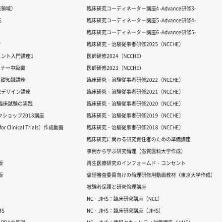
経領域）
臨床研究コーディネーター講座4 -Advance研修3-
座
臨床研究コーディネーター講座5 -Advance研修4-
臨床研究コーディネーター講座6 -Advance研修5-
ク
臨床研究・治験従事者研修2025（NCCHE）
ント入門講座1
医師研修2024（NCCHE）
ミナー中級編
医師研修2023（NCCHE）
基礎知識講座
臨床研究・治験従事者研修2022（NCCHE）
究デザイン講座
臨床研究・治験従事者研修2021（NCCHE）
だ臨床試験の実践
臨床研究・治験従事者研修2020（NCCHE）
ワークショップ2018講座
臨床研究・治験従事者研修2019（NCCHE）
 Clinical Trials）作成動画
臨床研究・治験従事者研修2018（NCCHE）
臨床研究に関わる研究責任者のための準備講座
事例から学ぶ研究倫理（滋賀医科大学作成）
版
再生医療研究のインフォームド・コンセント
版
倫理審査委員向けの倫理研修用動画教材（東京大学作成）
被験者保護と研究倫理講座
NC・JIHS：臨床研究講座（NCC）
S
NC・JIHS：臨床研究講座（JIHS）