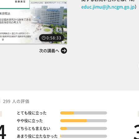
educ.jimu@jh.ncgm.go.jp
）
0:58:33
次の講義へ
価
299 人の評価
とても役に立った
4
やや役に立った
どちらとも言えない
あまり役に立たなかった