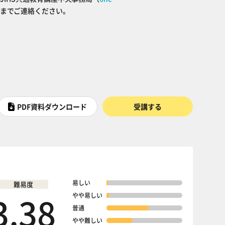
までご連絡ください。
PDF資料ダウンロード
受講する
易しい
難易度
3.38
やや易しい
普通
やや難しい