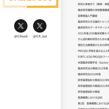
研究の骨格作り（精神・神
臨床研究機関の体制整備講
因果推論入門講座
臨床研究の方法論的トピッ
臨床研究のデータマネージメ
2021年度JCOG臨床試験セ
@ICRweb
@ICR_bot
がん試料解析研究のための
個別化治療開発のための研
PRO/QOL 評価を組み込ん
EORTC-JCOG PRO/QOL
米国臨床試験学会（Society for
臨床研究法の解説2022年版
臨床研究法2018年版
研究倫理指針の解説2023年
研究倫理指針の解説2022年
研究倫理指針の解説
医療機関におけるQMS
第2回 医療機関におけるQM