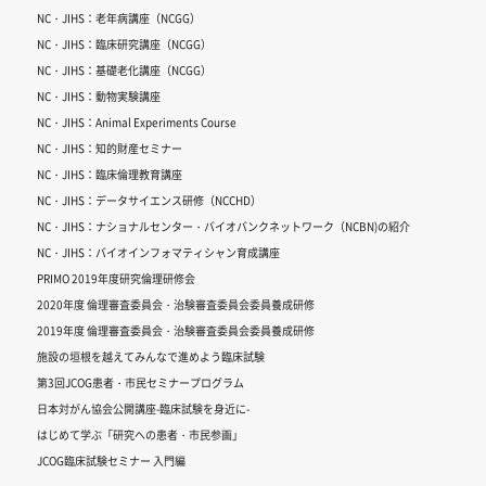
NC・JIHS：老年病講座（NCGG）
NC・JIHS：臨床研究講座（NCGG）
NC・JIHS：基礎老化講座（NCGG）
NC・JIHS：動物実験講座
NC・JIHS：Animal Experiments Course
NC・JIHS：知的財産セミナー
NC・JIHS：臨床倫理教育講座
NC・JIHS：データサイエンス研修（NCCHD）
NC・JIHS：ナショナルセンター・バイオバンクネットワーク（NCBN)の紹介
NC・JIHS：バイオインフォマティシャン育成講座
PRIMO 2019年度研究倫理研修会
2020年度 倫理審査委員会・治験審査委員会委員養成研修
2019年度 倫理審査委員会・治験審査委員会委員養成研修
施設の垣根を越えてみんなで進めよう臨床試験
第3回JCOG患者・市民セミナープログラム
日本対がん協会公開講座-臨床試験を身近に-
はじめて学ぶ「研究への患者・市民参画」
JCOG臨床試験セミナー 入門編