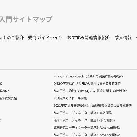
修入門サイトマップ
Rwebのご紹介
規制ガイドライン
おすすめ関連情報紹介
求人情報
Risk-based approach（RBA）の実装に係る取組み
版）
QMSの実装に向けたRBAの概念に関する教育研修
2024
臨床研究・治験におけるQMSの概念に関する教育研修
る臨床試験支援
RBA実践ガイド・事例集
2021年度 倫理審査委員会・治験審査委員会委員養成研修
臨床研究コーディネーター講座1 -導入研修-
論
臨床研究コーディネーター講座1 -導入研修2-
臨床研究コーディネーター講座2 -Advance研修1-
臨床研究コーディネーター講座3 -Advance研修2-