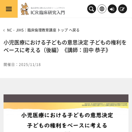
メインコンテンツへスキップする
ロ
新
グ
規
イ
登
NC・JIHS：臨床倫理教育講座 トップ へ戻る
ン
録
小児医療における子どもの意思決定 子どもの権利を
ベースに考える（後編）《講師：田中 恭子》
開催日：2025/11/18