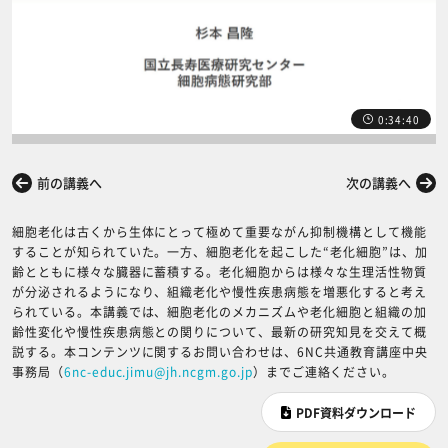
0:34:40
前の講義へ
次の講義へ
細胞老化は古くから生体にとって極めて重要ながん抑制機構として機能
することが知られていた。一方、細胞老化を起こした“老化細胞”は、加
齢とともに様々な臓器に蓄積する。老化細胞からは様々な生理活性物質
が分泌されるようになり、組織老化や慢性疾患病態を増悪化すると考え
られている。本講義では、細胞老化のメカニズムや老化細胞と組織の加
齢性変化や慢性疾患病態との関りについて、最新の研究知見を交えて概
説する。本コンテンツに関するお問い合わせは、6NC共通教育講座中央
事務局（
6nc-educ.jimu@jh.ncgm.go.jp
）までご連絡ください。
PDF資料ダウンロード