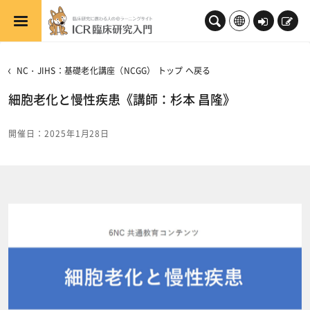
メインコンテンツへスキップする
ロ
新
グ
規
イ
登
NC・JIHS：基礎老化講座（NCGG） トップ へ戻る
ン
録
細胞老化と慢性疾患《講師：杉本 昌隆》
開催日：2025年1月28日