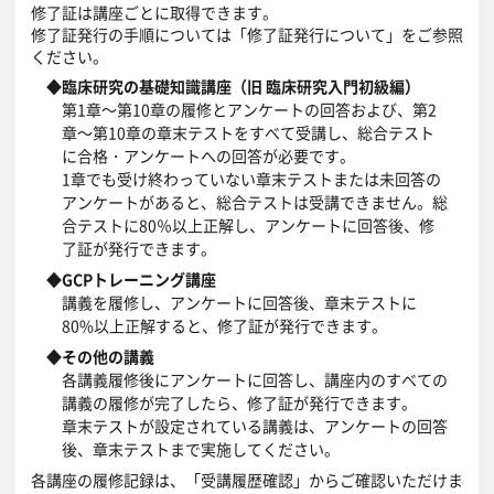
修了証は講座ごとに取得できます。
修了証発行の手順については「
修了証発行について
」をご参照
ください。
◆臨床研究の基礎知識講座（旧 臨床研究入門初級編）
第1章～第10章の履修とアンケートの回答および、第2
章～第10章の章末テストをすべて受講し、総合テスト
に合格・アンケートへの回答が必要です。
1章でも受け終わっていない章末テストまたは未回答の
アンケートがあると、総合テストは受講できません。総
合テストに80％以上正解し、アンケートに回答後、修
了証が発行できます。
◆GCPトレーニング講座
講義を履修し、アンケートに回答後、章末テストに
80%以上正解すると、修了証が発行できます。
◆その他の講義
各講義履修後にアンケートに回答し、講座内のすべての
講義の履修が完了したら、修了証が発行できます。
章末テストが設定されている講義は、アンケートの回答
後、章末テストまで実施してください。
各講座の履修記録は、「受講履歴確認」からご確認いただけま