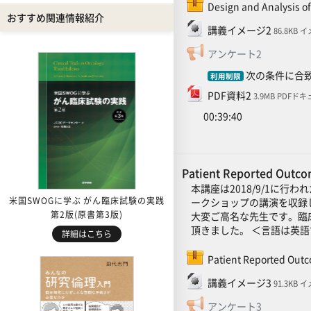
Design and Analysis o
おすすめ関連情報紹介
ファイル
講義イメージ2
86.8KB 
フィードバ
アンケート2
次の条件に合致
利用制限
ファイル
PDF資料2
3.9MB PDFド
00:39:40
Patient Reported Outc
本講座は2018/9/1に行わ
米国SWOGに学ぶ がん臨床試験の実践
ークショップの講演を収録したも
第2版(原書第3版)
大変ご高名な先生です。臨床
頂きました。 ＜言語は英
詳細はこちら
Patient Reported Outc
ファイル
講義イメージ3
91.3KB 
フィードバ
アンケート3