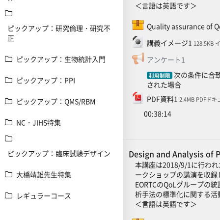
＜言語は英語です＞
Quality assurance of 
ピックアップ：研究倫理・研究不
正
ファイル
講義イメージ1
128.5KB
フィードバ
ピックアップ：生物統計入門
アンケート1
次の条件に合致
利用制限
ピックアップ：PPI
された場合
ファイル
PDF資料1
2.4MB PDFド
ピックアップ：QMS/RBM
00:38:14
NC・JIHS特集
Design and Analysis o
ピックアップ：臨床試験デザイン
本講座は2018/9/1に行わ
ークショップの講演を収録
大橋靖雄先生特集
EORTCのQoLグループの
析手法の標準化に関する活動
レギュラーコース
＜言語は英語です＞