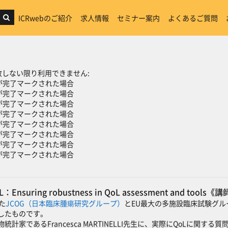
ICRwebのご紹介
求人情報
セミナー案内
よくあるご質問
ン
しない限り利用できません:
が完了マークされた場合
が完了マークされた場合
が完了マークされた場合
が完了マークされた場合
が完了マークされた場合
が完了マークされた場合
が完了マークされた場合
が完了マークされた場合
QoL：Ensuring robustness in QoL assessment and tools
れた
JCOG（日本臨床腫瘍研究グループ）
とEU最大の多施設臨床試験グル
したものです。
生物統計家であるFrancesca MARTINELLI先生に、実際にQoL