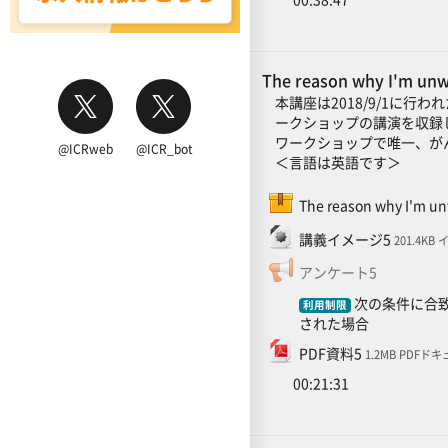
The reason why I'm unw
本講座は2018/9/1に行わ
ークショップの講演を収録
ワークショップで唯一、が
@ICRweb
@ICR_bot
＜言語は英語です＞
The reason why I'm unw
ファイル
講義イメージ5
201.4KB
フィードバ
アンケート5
次の条件に合致
利用制限
された場合
ファイル
PDF資料5
1.2MB PDFド
00:21:31