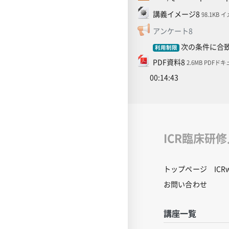
ファイル
講義イメージ8
98.1KB 
フィードバ
アンケート8
次の条件に合致
利用制限
ファイル
PDF資料8
2.6MB PDFド
00:14:43
ICR臨床研
トップページ
IC
お問い合わせ
講座一覧