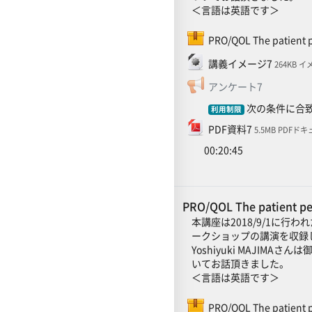
＜言語は英語です＞
PRO/QOL The patient p
ファイル
講義イメージ7
264KB イ
フィードバ
アンケート7
次の条件に合致
利用制限
ファイル
PDF資料7
5.5MB PDFド
00:20:45
PRO/QOL The patient 
本講座は2018/9/1に行わ
ークショップの講演を収録
Yoshiyuki MAJIM
いてお話頂きました。
＜言語は英語です＞
PRO/QOL The patient p