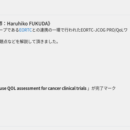
ls《講師：Haruhiko FUKUDA》
ープである
EORTC
との連携の一環で行われたEORTC-JCOG PRO/QoLワ
問題点などを解説して頂きました。
se QOL assessment for cancer clinical trials
」が完了マーク