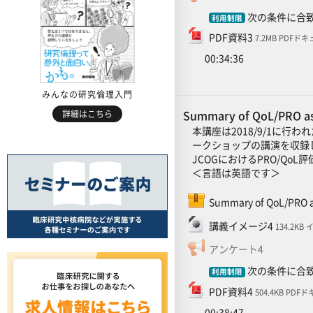
次の条件に合致
利用制限
ファイル
PDF資料3
7.2MB PDFド
00:34:36
みんなの研究倫理入門
Summary of QoL/PRO 
詳細はこちら
本講座は2018/9/1に行わ
ークショップの講演を収録
JCOGにおけるPRO/Q
＜言語は英語です＞
Summary of QoL/PRO a
ファイル
講義イメージ4
134.2KB
フィードバ
アンケート4
次の条件に合致
利用制限
ファイル
PDF資料4
504.4KB PD
00:38:47