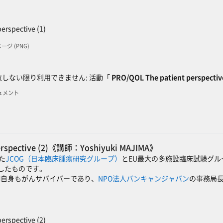
SCORMパッケージ
erspective (1)
メージ (PNG)
ック
しない限り利用できません: 活動「
PRO/QOL The patient perspective
キュメント
perspective (2)《講師：Yoshiyuki MAJIMA》
れた
JCOG（日本臨床腫瘍研究グループ）
とEU最大の多施設臨床試験グル
したものです。
Aさんは御自身もがんサバイバーであり、
NPO法人パンキャンジャパン
の事務局長
SCORMパッケージ
erspective (2)