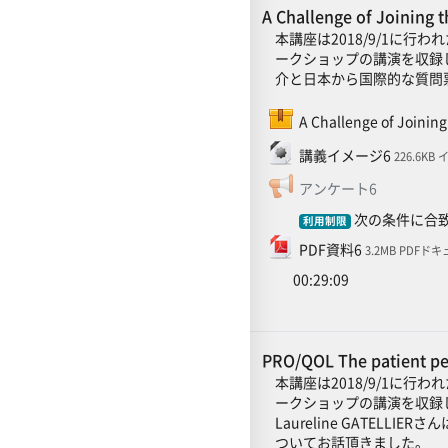
A Challenge of Joini
本講座は2018/9/1に行わ
ークショップの講演を収録
介と日本から国際的な質問
A Challenge of Joinin
ファイル
講義イメージ6
226.6KB
フィードバ
アンケート6
次の条件に合致
利用制限
ファイル
PDF資料6
3.2MB PDFド
00:29:09
PRO/QOL The patient 
本講座は2018/9/1に行わ
ークショップの講演を収録
Laureline GATELL
ついてお話頂きました。