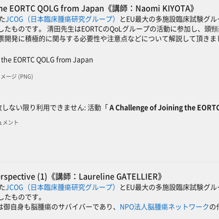
ng the EORTC QOLG from Japan《講師：Naomi KIYOTA》
れた
JCOG（日本臨床腫瘍研究グループ）
とEU最大の多施設臨床試験グル
したものです。 清田先生はEORTCのQoLグループの活動に参加し、
票開発に積極的に関与する必要性や注意点などについて解説して頂きま
SCORMパッケージ
g the EORTC QOLG from Japan
 イメージ (PNG)
ック
しない限り利用できません: 活動「
A Challenge of Joining the EOR
キュメント
perspective (1)《講師：Laureline GATELLIER》
れた
JCOG（日本臨床腫瘍研究グループ）
とEU最大の多施設臨床試験グル
したものです。
IERさんは御自身も脳腫瘍のサバイバーであり、
NPO法人脳腫瘍ネットワーク
の