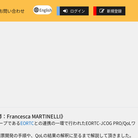
English
お問い合わせ
ログイン
新規登録
《講師：Francesca MARTINELLI》
ープである
EORTC
との連携の一環で行われたEORTC-JCOG PRO/QoLワ
に関する質問票開発の手順や、QoLの結果の解釈に至るまで解説して頂きました。