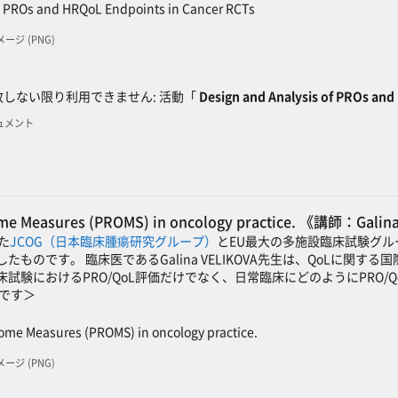
SCORMパッケージ
f PROs and HRQoL Endpoints in Cancer RCTs
イメージ (PNG)
ック
しない限り利用できません: 活動「
Design and Analysis of PROs an
キュメント
ome Measures (PROMS) in oncology practice. 《講師：Gali
れた
JCOG（日本臨床腫瘍研究グループ）
とEU最大の多施設臨床試験グル
のです。 臨床医であるGalina VELIKOVA先生は、QoLに関する国際
試験におけるPRO/QoL評価だけでなく、日常臨床にどのようにPRO
語です＞
SCORMパッケージ
ome Measures (PROMS) in oncology practice.
イメージ (PNG)
ック