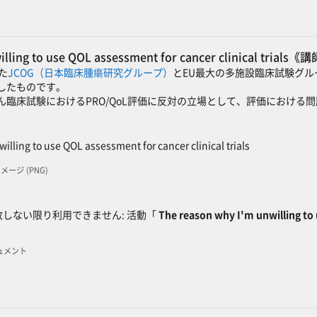
illing to use QOL assessment for cancer clinical tria
れた
JCOG（日本臨床腫瘍研究グループ）
とEU最大の多施設臨床試験グル
したものです。
ん臨床試験におけるPRO/QoL評価に反対の立場として、評価における
SCORMパッケージ
illing to use QOL assessment for cancer clinical trials
 イメージ (PNG)
ック
しない限り利用できません: 活動「
The reason why I'm unwilling to u
キュメント