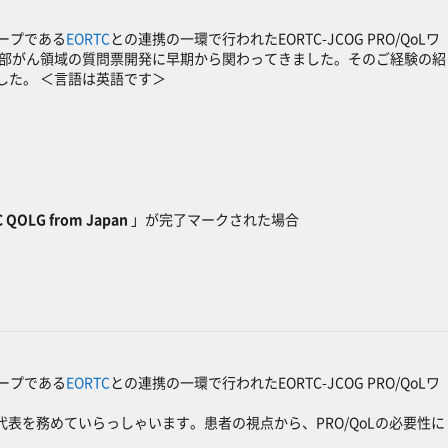
ープである
EORTC
との連携の一環で行われたEORTC-JCOG PRO/QoLワ
頭頸部がん領域の質問票開発に早期から関わってきました。そのご経験の紹
した。 ＜言語は英語です＞
TC QOLG from Japan
」が完了マークされた場合
ープである
EORTC
との連携の一環で行われたEORTC-JCOG PRO/QoLワ
代表を務めていらっしゃいます。患者の視点から、PRO/QoLの必要性に