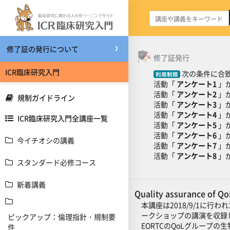
メインコンテンツへスキップする
修了証の発行について
トピックアウトライ
一般
修了証発行
ICR臨床研究入門
次の条件に合致
利用制限
活動「
アンケート1
」
活動「
アンケート2
」
規制ガイドライン
活動「
アンケート3
」
活動「
アンケート4
」
ICR臨床研究入門全講座一覧
活動「
アンケート5
」
活動「
アンケート6
」
今イチオシの講義
活動「
アンケート7
」
活動「
アンケート8
」
スタンダード必修コース
新着講義
Quality assurance of 
本講座は2018/9/1に行わ
ークショップの講演を収録
ピックアップ：倫理指針・規制要
EORTCのQoLグループの
件