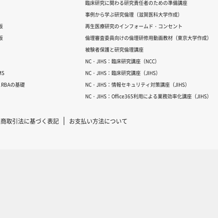
臨床研究に関わる研究責任者のための準備講座
事例から学ぶ研究倫理（滋賀医科大学作成）
版
再生医療研究のインフォームド・コンセント
版
倫理審査委員向けの倫理研修用動画教材（東京大学作成）
被験者保護と研究倫理講座
NC・JIHS：臨床研究講座（NCC）
S
NC・JIHS：臨床研究講座（JIHS）
RBAの基礎
NC・JIHS：情報セキュリティ対策講座（JIHS）
NC・JIHS：Office365利用による業務効率化講座（JIHS）
定商取引法に基づく表記
お支払い方法について
Copyright © 2007-2025 ICRweb all rights reserved.