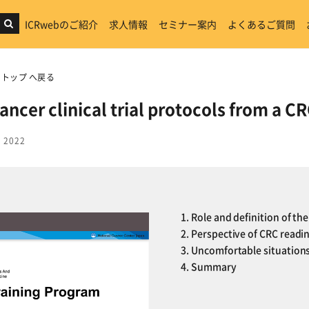
ICRwebのご紹介
求人情報
セミナー案内
よくあるご質問
rse トップ へ戻る
ancer clinical trial protocols from a C
 2022
1. Role and definition of th
2. Perspective of CRC readi
3. Uncomfortable situations
4. Summary