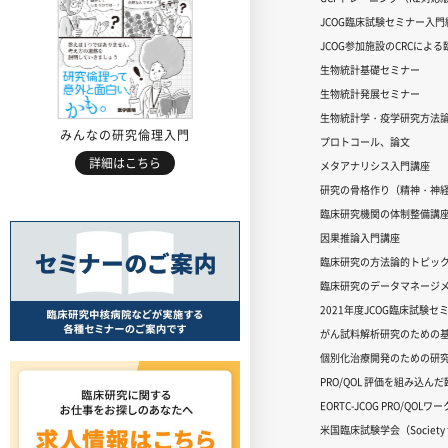
JCOG臨床試験セミナー入門編
JCOG参加施設のCRCによ
生物統計基礎セミナー
生物統計発展セミナー
生物統計学・疫学研究方法
みんなの研究倫理入門
プロトコール、論文
詳細はこちら
メタアナリシス入門講座
研究の骨格作り（精神・神
臨床研究機関の体制整備講
因果推論入門講座
臨床研究の方法論的トピッ
臨床研究のデータマネージメ
2021年度JCOG臨床試験セ
がん試料解析研究のための
個別化治療開発のための研
PRO/QOL 評価を組み込ん
EORTC-JCOG PRO/QOL
米国臨床試験学会（Society for