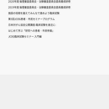
2020年度 倫理審査委員会・治験審査委員会委員養成研修
2019年度 倫理審査委員会・治験審査委員会委員養成研修
施設の垣根を越えてみんなで進めよう臨床試験
第3回JCOG患者・市民セミナープログラム
日本対がん協会公開講座-臨床試験を身近に-
はじめて学ぶ「研究への患者・市民参画」
JCOG臨床試験セミナー 入門編