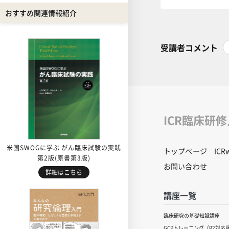
おすすめ関連情報紹介
受講者コメント
ICR臨床研
米国SWOGに学ぶ がん臨床試験の実践
トップページ
IC
第2版(原書第3版)
お問い合わせ
詳細はこちら
講座一覧
臨床研究の基礎知識講座
GCPトレーニング（R2対応