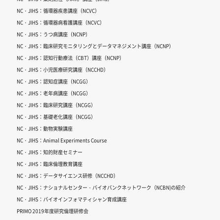
NC・JIHS：循環器疾患講座（NCVC）
NC・JIHS：循環器病看護講座（NCVC）
NC・JIHS：うつ病講座（NCNP）
NC・JIHS：臨床研究モニタリングとデータマネジメント講座（NCNP）
NC・JIHS：認知行動療法（CBT）講座（NCNP）
NC・JIHS：小児医療研究講座（NCCHD）
NC・JIHS：認知症講座（NCGG）
NC・JIHS：老年病講座（NCGG）
NC・JIHS：臨床研究講座（NCGG）
NC・JIHS：基礎老化講座（NCGG）
NC・JIHS：動物実験講座
NC・JIHS：Animal Experiments Course
NC・JIHS：知的財産セミナー
NC・JIHS：臨床倫理教育講座
NC・JIHS：データサイエンス研修（NCCHD）
NC・JIHS：ナショナルセンター・バイオバンクネットワーク（NCBN)の紹介
NC・JIHS：バイオインフォマティシャン育成講座
PRIMO 2019年度研究倫理研修会