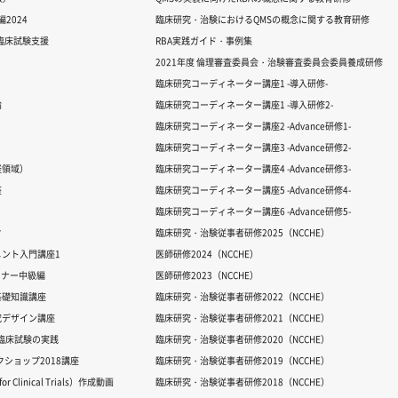
2024
臨床研究・治験におけるQMSの概念に関する教育研修
る臨床試験支援
RBA実践ガイド・事例集
2021年度 倫理審査委員会・治験審査委員会委員養成研修
臨床研究コーディネーター講座1 -導入研修-
論
臨床研究コーディネーター講座1 -導入研修2-
臨床研究コーディネーター講座2 -Advance研修1-
臨床研究コーディネーター講座3 -Advance研修2-
経領域）
臨床研究コーディネーター講座4 -Advance研修3-
座
臨床研究コーディネーター講座5 -Advance研修4-
臨床研究コーディネーター講座6 -Advance研修5-
ク
臨床研究・治験従事者研修2025（NCCHE）
ント入門講座1
医師研修2024（NCCHE）
ミナー中級編
医師研修2023（NCCHE）
基礎知識講座
臨床研究・治験従事者研修2022（NCCHE）
究デザイン講座
臨床研究・治験従事者研修2021（NCCHE）
だ臨床試験の実践
臨床研究・治験従事者研修2020（NCCHE）
ワークショップ2018講座
臨床研究・治験従事者研修2019（NCCHE）
 Clinical Trials）作成動画
臨床研究・治験従事者研修2018（NCCHE）