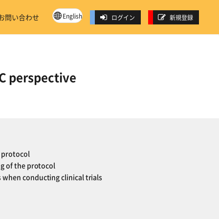
English
お問い合わせ
ログイン
新規登録
RC perspective
e protocol
ng of the protocol
 when conducting clinical trials