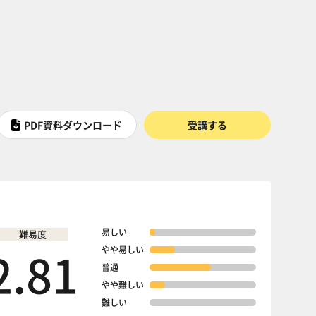
PDF資料ダウンロード
受講する
易しい
難易度
2.81
やや易しい
普通
やや難しい
難しい