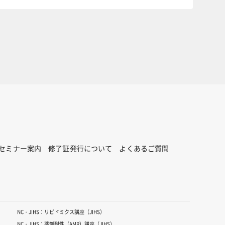
セミナー案内
修了証発行について
よくあるご質問
NC・JIHS：リピドミクス講座（JIHS）
NC・JIHS：薬剤耐性（AMR）講座（JIHS）