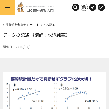
メインコンテンツへスキップする
ロ
新
グ
規
イ
登
生物統計基礎セミナー トップ へ戻る
ン
録
データの記述 《講師：水澤純基》
開催日：2016/04/11