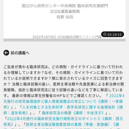
00:28:55
前の講義へ
次の講義へ
ご自身が携わる臨床研究は、どの規制・ガイドラインに基づいて行われ
るか理解していますか？なぜ、その規制・ガイドラインに基づいて行わ
れているか説明できますか？隣に表示されているクイズに回答できます
か？ 治験と臨床試験の違い、医師主導治験や先進医療による新治療の開
発戦略、指針と臨床研究法に従う試験の違いなどを丁寧に解説していま
す。 最新の情報は厚生労働省のHPなどでご確認ください。 「
2022年4
月施行の研究倫理指針と個人情報保護法の改正について《講師：一家綱
邦》
」、「
人を対象とする生命科学・医学系研究に関する倫理指針《講
師：遠矢和希》
」、「
臨床研究法の概要《講師：中濱洋子》
」、
「
2022年4月施行の臨床研究法施行規則改正のポイント②《講師：西方
修馬》
」、「
医師主導治験治験調整医師の業務（準備・実施編）《講