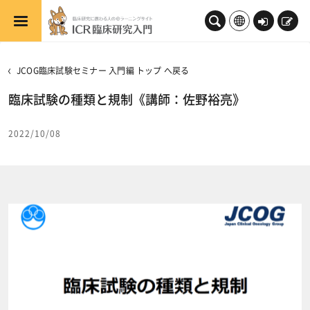
メインコンテンツへスキップする
ロ
新
グ
規
イ
登
JCOG臨床試験セミナー 入門編 トップ へ戻る
ン
録
臨床試験の種類と規制《講師：佐野裕亮》
2022/10/08