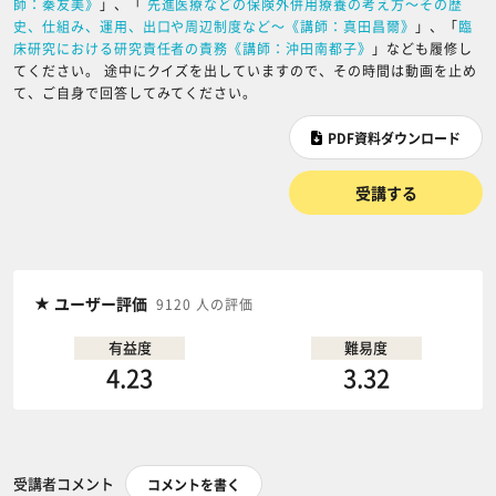
師：秦友美》
」、「
先進医療などの保険外併用療養の考え方～その歴
史、仕組み、運用、出口や周辺制度など～《講師：真田昌爾》
」、「
臨
床研究における研究責任者の責務《講師：沖田南都子》
」なども履修し
てください。 途中にクイズを出していますので、その時間は動画を止め
て、ご自身で回答してみてください。
PDF資料ダウンロード
受講する
ユーザー評価
9120 人の評価
有益度
難易度
4.23
3.32
受講者コメント
コメントを書く