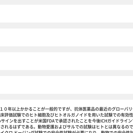
１０年以上かかることが一般的ですが、抗体医薬品の最近のグローバリ
臨床評価試験でのヒト細胞及びヒトオルガノイドを用いた試験での有効
oサインを出すことが米国FDAで承認されたことを今後ICHガイドライ
 されるはずである。動物愛護およびサルでの試験はヒトとは異なるの
でのマイクロ ドージング試験での安全性試験が必要になり、動物での安全性