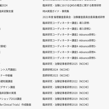
2024
臨床研究・治験におけるQMSの概念に関する教育研修
る臨床試験支援
RBA実践ガイド・事例集
2021年度 倫理審査委員会・治験審査委員会委員養成研修
臨床研究コーディネーター講座1 -導入研修-
論
臨床研究コーディネーター講座1 -導入研修2-
臨床研究コーディネーター講座2 -Advance研修1-
臨床研究コーディネーター講座3 -Advance研修2-
経領域）
臨床研究コーディネーター講座4 -Advance研修3-
座
臨床研究コーディネーター講座5 -Advance研修4-
臨床研究コーディネーター講座6 -Advance研修5-
ク
臨床研究・治験従事者研修2025（NCCHE）
ント入門講座1
医師研修2024（NCCHE）
ミナー中級編
医師研修2023（NCCHE）
基礎知識講座
臨床研究・治験従事者研修2022（NCCHE）
究デザイン講座
臨床研究・治験従事者研修2021（NCCHE）
だ臨床試験の実践
臨床研究・治験従事者研修2020（NCCHE）
ワークショップ2018講座
臨床研究・治験従事者研修2019（NCCHE）
 Clinical Trials）作成動画
臨床研究・治験従事者研修2018（NCCHE）