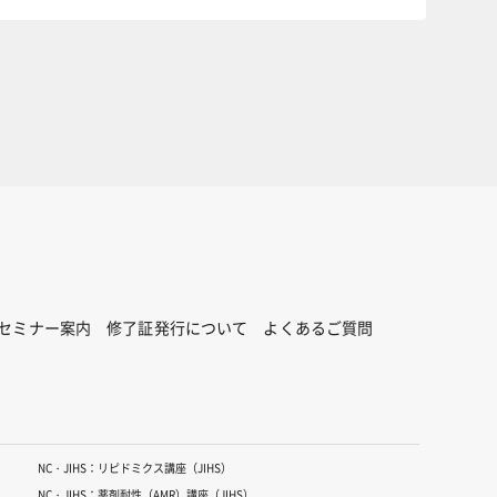
セミナー案内
修了証発行について
よくあるご質問
NC・JIHS：リピドミクス講座（JIHS）
NC・JIHS：薬剤耐性（AMR）講座（JIHS）