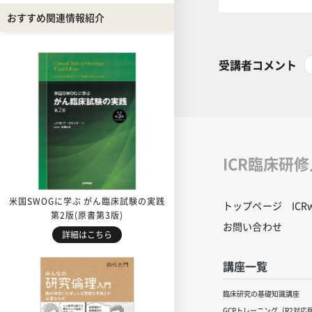
おすすめ関連情報紹介
受講者コメント
ICR臨床研
米国SWOGに学ぶ がん臨床試験の実践
トップページ
IC
第2版(原書第3版)
お問い合わせ
詳細はこちら
講座一覧
臨床研究の基礎知識講座
GCPトレーニング（R2対応