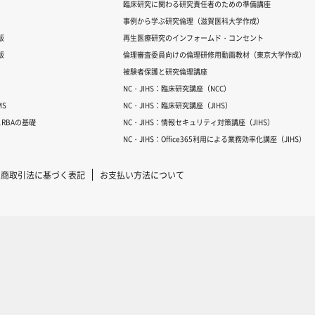
臨床研究に関わる研究責任者のための準備講座
事例から学ぶ研究倫理（滋賀医科大学作成）
版
再生医療研究のインフォームド・コンセント
版
倫理審査委員向けの倫理研修用動画教材（東京大学作成）
被験者保護と研究倫理講座
NC・JIHS：臨床研究講座（NCC）
S
NC・JIHS：臨床研究講座（JIHS）
RBAの基礎
NC・JIHS：情報セキュリティ対策講座（JIHS）
NC・JIHS：Office365利用による業務効率化講座（JIHS）
定商取引法に基づく表記
お支払い方法について
Copyright © 2007-2025 ICRweb all rights reserved.