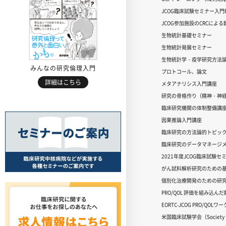
JCOG臨床試験セミナー入門編
JCOG参加施設のCRCによ
生物統計基礎セミナー
生物統計発展セミナー
生物統計学・疫学研究方法
みんなの研究倫理入門
プロトコール、論文
詳細はこちら
メタアナリシス入門講座
研究の骨格作り（精神・神
臨床研究機関の体制整備講
因果推論入門講座
臨床研究の方法論的トピッ
臨床研究のデータマネージメ
2021年度JCOG臨床試験セ
がん試料解析研究のための
個別化治療開発のための研
PRO/QOL 評価を組み込ん
EORTC-JCOG PRO/QOL
米国臨床試験学会（Society for