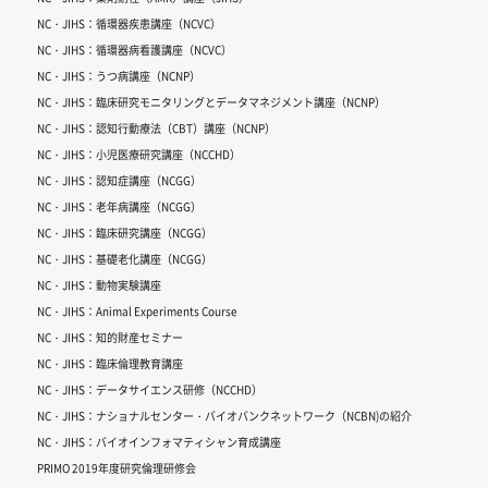
NC・JIHS：循環器疾患講座（NCVC）
NC・JIHS：循環器病看護講座（NCVC）
NC・JIHS：うつ病講座（NCNP）
NC・JIHS：臨床研究モニタリングとデータマネジメント講座（NCNP）
NC・JIHS：認知行動療法（CBT）講座（NCNP）
NC・JIHS：小児医療研究講座（NCCHD）
NC・JIHS：認知症講座（NCGG）
NC・JIHS：老年病講座（NCGG）
NC・JIHS：臨床研究講座（NCGG）
NC・JIHS：基礎老化講座（NCGG）
NC・JIHS：動物実験講座
NC・JIHS：Animal Experiments Course
NC・JIHS：知的財産セミナー
NC・JIHS：臨床倫理教育講座
NC・JIHS：データサイエンス研修（NCCHD）
NC・JIHS：ナショナルセンター・バイオバンクネットワーク（NCBN)の紹介
NC・JIHS：バイオインフォマティシャン育成講座
PRIMO 2019年度研究倫理研修会