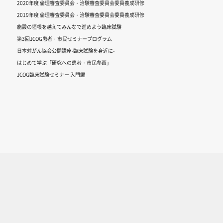
2020年度 倫理審査委員会・治験審査委員会委員養成研修
2019年度 倫理審査委員会・治験審査委員会委員養成研修
施設の垣根を越えてみんなで進めよう臨床試験
第3回JCOG患者・市民セミナープログラム
日本対がん協会公開講座-臨床試験を身近に-
はじめて学ぶ「研究への患者・市民参画」
JCOG臨床試験セミナー 入門編