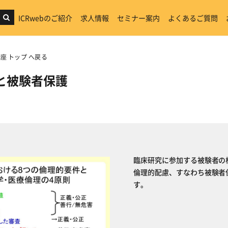
ICRwebのご紹介
求人情報
セミナー案内
よくあるご質問
座 トップ へ戻る
理と被験者保護
臨床研究に参加する被験者の
倫理的配慮、すなわち被験者
す。