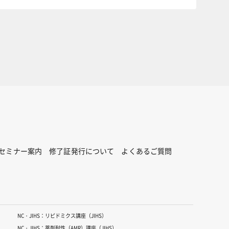
セミナー案内
修了証発行について
よくあるご質問
NC・JIHS：リピドミクス講座（JIHS）
NC・JIHS：薬剤耐性（AMR）講座（JIHS）