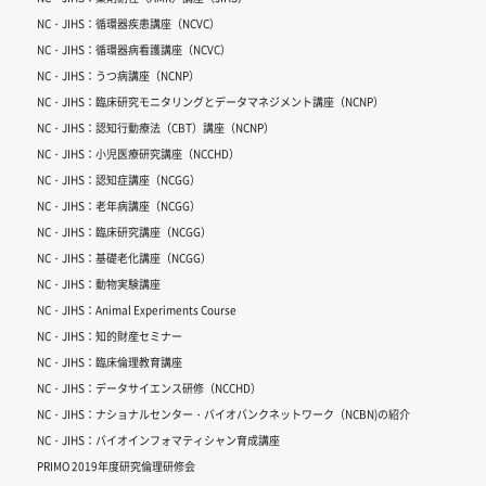
NC・JIHS：循環器疾患講座（NCVC）
NC・JIHS：循環器病看護講座（NCVC）
NC・JIHS：うつ病講座（NCNP）
NC・JIHS：臨床研究モニタリングとデータマネジメント講座（NCNP）
NC・JIHS：認知行動療法（CBT）講座（NCNP）
NC・JIHS：小児医療研究講座（NCCHD）
NC・JIHS：認知症講座（NCGG）
NC・JIHS：老年病講座（NCGG）
NC・JIHS：臨床研究講座（NCGG）
NC・JIHS：基礎老化講座（NCGG）
NC・JIHS：動物実験講座
NC・JIHS：Animal Experiments Course
NC・JIHS：知的財産セミナー
NC・JIHS：臨床倫理教育講座
NC・JIHS：データサイエンス研修（NCCHD）
NC・JIHS：ナショナルセンター・バイオバンクネットワーク（NCBN)の紹介
NC・JIHS：バイオインフォマティシャン育成講座
PRIMO 2019年度研究倫理研修会