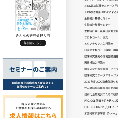
JCOG臨床試験セミナー入門編
JCOG参加施設のCRCによ
生物統計基礎セミナー
生物統計発展セミナー
生物統計学・疫学研究方法
みんなの研究倫理入門
プロトコール、論文
詳細はこちら
メタアナリシス入門講座
研究の骨格作り（精神・神
臨床研究機関の体制整備講
因果推論入門講座
臨床研究の方法論的トピッ
臨床研究のデータマネージメ
2021年度JCOG臨床試験セ
がん試料解析研究のための
個別化治療開発のための研
PRO/QOL 評価を組み込ん
EORTC-JCOG PRO/QOL
米国臨床試験学会（Society for