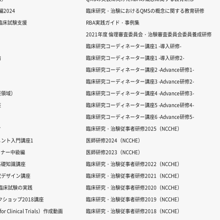
2024
臨床研究・治験におけるQMSの概念に関する教育研修
る臨床試験支援
RBA実践ガイド・事例集
2021年度 倫理審査委員会・治験審査委員会委員養成研修
臨床研究コーディネーター講座1 -導入研修-
論
臨床研究コーディネーター講座1 -導入研修2-
臨床研究コーディネーター講座2 -Advance研修1-
臨床研究コーディネーター講座3 -Advance研修2-
経領域）
臨床研究コーディネーター講座4 -Advance研修3-
座
臨床研究コーディネーター講座5 -Advance研修4-
臨床研究コーディネーター講座6 -Advance研修5-
ク
臨床研究・治験従事者研修2025（NCCHE）
ント入門講座1
医師研修2024（NCCHE）
ミナー中級編
医師研修2023（NCCHE）
基礎知識講座
臨床研究・治験従事者研修2022（NCCHE）
究デザイン講座
臨床研究・治験従事者研修2021（NCCHE）
だ臨床試験の実践
臨床研究・治験従事者研修2020（NCCHE）
ワークショップ2018講座
臨床研究・治験従事者研修2019（NCCHE）
 Clinical Trials）作成動画
臨床研究・治験従事者研修2018（NCCHE）