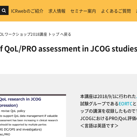
ICRwebのご紹介
求人情報
セミナー案内
よくあるご質問
O/QOLワークショップ2018講座 トップ へ戻る
f QoL/PRO assessment in JCOG stu
本講座は2018/9/1に行われた
試験グループである
EORTC
と
ップの講演を収録したもので
JCOGにおけるPRO/Qo
＜言語は英語です＞