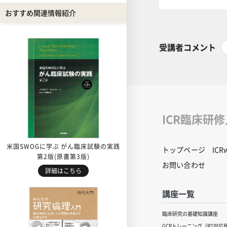
おすすめ関連情報紹介
受講者コメント
ICR臨床研
米国SWOGに学ぶ がん臨床試験の実践
トップページ
IC
第2版(原書第3版)
お問い合わせ
詳細はこちら
講座一覧
臨床研究の基礎知識講座
GCPトレーニング（R2対応