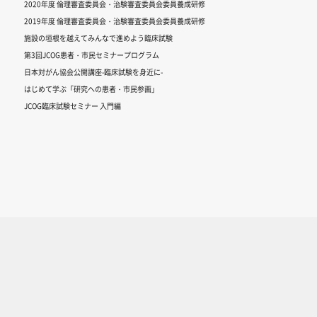
2020年度 倫理審査委員会・治験審査委員会委員養成研修
2019年度 倫理審査委員会・治験審査委員会委員養成研修
施設の垣根を越えてみんなで進めよう臨床試験
第3回JCOG患者・市民セミナープログラム
日本対がん協会公開講座-臨床試験を身近に-
はじめて学ぶ「研究への患者・市民参画」
JCOG臨床試験セミナー 入門編