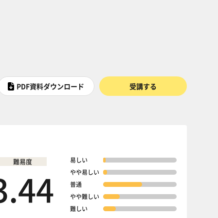
PDF資料ダウンロード
受講する
易しい
難易度
3.44
やや易しい
普通
やや難しい
難しい