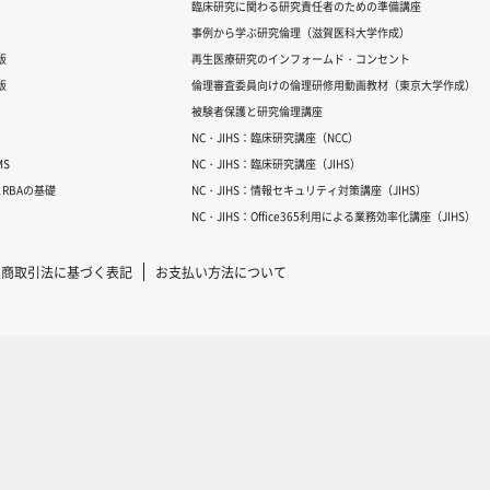
臨床研究に関わる研究責任者のための準備講座
事例から学ぶ研究倫理（滋賀医科大学作成）
版
再生医療研究のインフォームド・コンセント
版
倫理審査委員向けの倫理研修用動画教材（東京大学作成）
被験者保護と研究倫理講座
NC・JIHS：臨床研究講座（NCC）
S
NC・JIHS：臨床研究講座（JIHS）
RBAの基礎
NC・JIHS：情報セキュリティ対策講座（JIHS）
NC・JIHS：Office365利用による業務効率化講座（JIHS）
定商取引法に基づく表記
お支払い方法について
Copyright © 2007-2025 ICRweb all rights reserved.