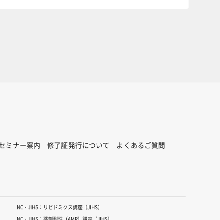
セミナー案内
修了証発行について
よくあるご質問
NC・JIHS：リピドミクス講座（JIHS）
NC・JIHS：薬剤耐性（AMR）講座（JIHS）