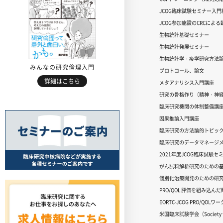
JCOG臨床試験セミナー入門編
JCOG参加施設のCRCによ
生物統計基礎セミナー
生物統計発展セミナー
生物統計学・疫学研究方法
みんなの研究倫理入門
プロトコール、論文
詳細はこちら
メタアナリシス入門講座
研究の骨格作り（精神・神
臨床研究機関の体制整備講
因果推論入門講座
臨床研究の方法論的トピッ
臨床研究のデータマネージメ
2021年度JCOG臨床試験セ
がん試料解析研究のための
個別化治療開発のための研
PRO/QOL 評価を組み込ん
EORTC-JCOG PRO/QOL
米国臨床試験学会（Society for