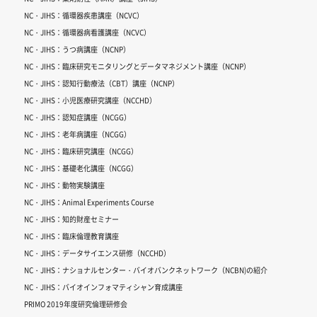
NC・JIHS：循環器疾患講座（NCVC）
NC・JIHS：循環器病看護講座（NCVC）
NC・JIHS：うつ病講座（NCNP）
NC・JIHS：臨床研究モニタリングとデータマネジメント講座（NCNP）
NC・JIHS：認知行動療法（CBT）講座（NCNP）
NC・JIHS：小児医療研究講座（NCCHD）
NC・JIHS：認知症講座（NCGG）
NC・JIHS：老年病講座（NCGG）
NC・JIHS：臨床研究講座（NCGG）
NC・JIHS：基礎老化講座（NCGG）
NC・JIHS：動物実験講座
NC・JIHS：Animal Experiments Course
NC・JIHS：知的財産セミナー
NC・JIHS：臨床倫理教育講座
NC・JIHS：データサイエンス研修（NCCHD）
NC・JIHS：ナショナルセンター・バイオバンクネットワーク（NCBN)の紹介
NC・JIHS：バイオインフォマティシャン育成講座
PRIMO 2019年度研究倫理研修会