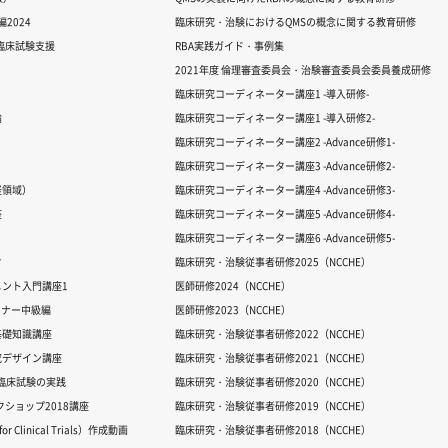
2024
臨床研究・治験におけるQMSの概念に関する教育研修
る臨床試験支援
RBA実践ガイド・事例集
2021年度 倫理審査委員会・治験審査委員会委員養成研修
臨床研究コーディネーター講座1 -導入研修-
論
臨床研究コーディネーター講座1 -導入研修2-
臨床研究コーディネーター講座2 -Advance研修1-
臨床研究コーディネーター講座3 -Advance研修2-
経領域）
臨床研究コーディネーター講座4 -Advance研修3-
座
臨床研究コーディネーター講座5 -Advance研修4-
臨床研究コーディネーター講座6 -Advance研修5-
ク
臨床研究・治験従事者研修2025（NCCHE）
ント入門講座1
医師研修2024（NCCHE）
ミナー中級編
医師研修2023（NCCHE）
基礎知識講座
臨床研究・治験従事者研修2022（NCCHE）
究デザイン講座
臨床研究・治験従事者研修2021（NCCHE）
だ臨床試験の実践
臨床研究・治験従事者研修2020（NCCHE）
ワークショップ2018講座
臨床研究・治験従事者研修2019（NCCHE）
 Clinical Trials）作成動画
臨床研究・治験従事者研修2018（NCCHE）