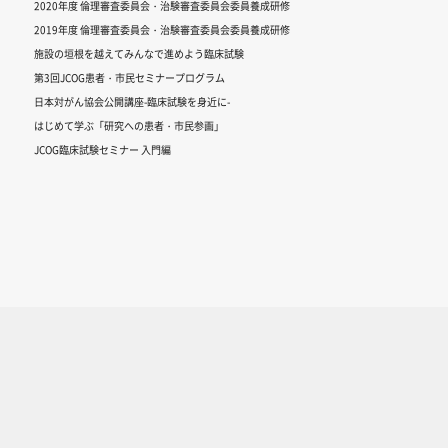
2020年度 倫理審査委員会・治験審査委員会委員養成研修
2019年度 倫理審査委員会・治験審査委員会委員養成研修
施設の垣根を越えてみんなで進めよう臨床試験
第3回JCOG患者・市民セミナープログラム
日本対がん協会公開講座-臨床試験を身近に-
はじめて学ぶ「研究への患者・市民参画」
JCOG臨床試験セミナー 入門編