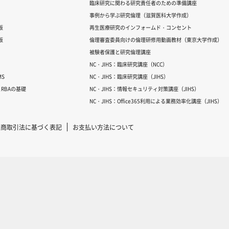
臨床研究に関わる研究責任者のための準備講座
事例から学ぶ研究倫理（滋賀医科大学作成）
版
再生医療研究のインフォームド・コンセント
版
倫理審査委員向けの倫理研修用動画教材（東京大学作成）
被験者保護と研究倫理講座
NC・JIHS：臨床研究講座（NCC）
S
NC・JIHS：臨床研究講座（JIHS）
RBAの基礎
NC・JIHS：情報セキュリティ対策講座（JIHS）
NC・JIHS：Office365利用による業務効率化講座（JIHS）
定商取引法に基づく表記
お支払い方法について
Copyright © 2007-2025 ICRweb all rights reserved.