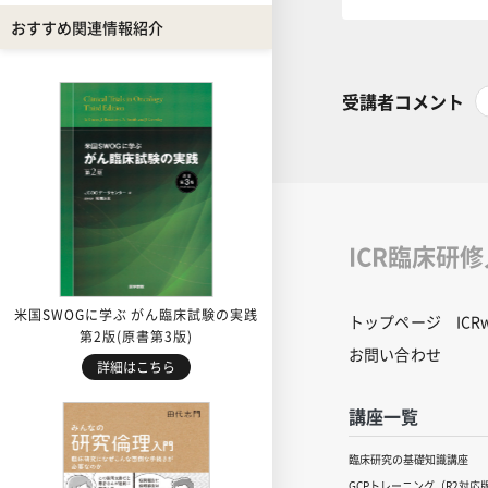
おすすめ関連情報紹介
受講者コメント
ICR臨床研
米国SWOGに学ぶ がん臨床試験の実践
トップページ
IC
第2版(原書第3版)
お問い合わせ
詳細はこちら
講座一覧
臨床研究の基礎知識講座
GCPトレーニング（R2対応