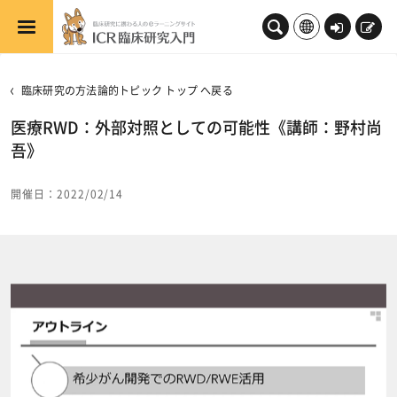
メインコンテンツへスキップする
ロ
新
グ
規
イ
登
臨床研究の方法論的トピック トップ へ戻る
ン
録
医療RWD：外部対照としての可能性《講師：野村尚
吾》
開催日：2022/02/14