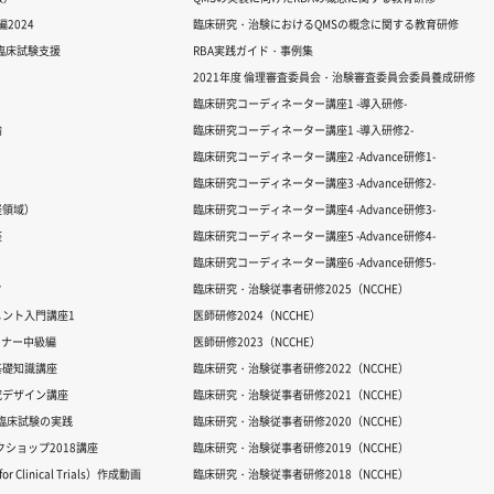
2024
臨床研究・治験におけるQMSの概念に関する教育研修
る臨床試験支援
RBA実践ガイド・事例集
2021年度 倫理審査委員会・治験審査委員会委員養成研修
臨床研究コーディネーター講座1 -導入研修-
論
臨床研究コーディネーター講座1 -導入研修2-
臨床研究コーディネーター講座2 -Advance研修1-
臨床研究コーディネーター講座3 -Advance研修2-
経領域）
臨床研究コーディネーター講座4 -Advance研修3-
座
臨床研究コーディネーター講座5 -Advance研修4-
臨床研究コーディネーター講座6 -Advance研修5-
ク
臨床研究・治験従事者研修2025（NCCHE）
ント入門講座1
医師研修2024（NCCHE）
ミナー中級編
医師研修2023（NCCHE）
基礎知識講座
臨床研究・治験従事者研修2022（NCCHE）
究デザイン講座
臨床研究・治験従事者研修2021（NCCHE）
だ臨床試験の実践
臨床研究・治験従事者研修2020（NCCHE）
ワークショップ2018講座
臨床研究・治験従事者研修2019（NCCHE）
 Clinical Trials）作成動画
臨床研究・治験従事者研修2018（NCCHE）