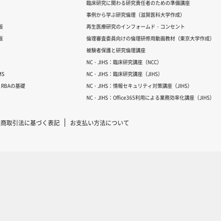
臨床研究に関わる研究責任者のための準備講座
事例から学ぶ研究倫理（滋賀医科大学作成）
版
再生医療研究のインフォームド・コンセント
版
倫理審査委員向けの倫理研修用動画教材（東京大学作成）
被験者保護と研究倫理講座
NC・JIHS：臨床研究講座（NCC）
S
NC・JIHS：臨床研究講座（JIHS）
RBAの基礎
NC・JIHS：情報セキュリティ対策講座（JIHS）
NC・JIHS：Office365利用による業務効率化講座（JIHS）
定商取引法に基づく表記
お支払い方法について
Copyright © 2007-2025 ICRweb all rights reserved.