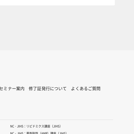
セミナー案内
修了証発行について
よくあるご質問
NC・JIHS：リピドミクス講座（JIHS）
NC・JIHS：薬剤耐性（AMR）講座（JIHS）