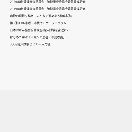
2020年度 倫理審査委員会・治験審査委員会委員養成研修
2019年度 倫理審査委員会・治験審査委員会委員養成研修
施設の垣根を越えてみんなで進めよう臨床試験
第3回JCOG患者・市民セミナープログラム
日本対がん協会公開講座-臨床試験を身近に-
はじめて学ぶ「研究への患者・市民参画」
JCOG臨床試験セミナー 入門編