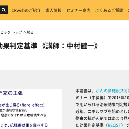
ICRwebのご紹介
求人情報
セミナー案内
よくあるご質問
ピック トップ へ戻る
効果判定基準 《講師：中村健一》
本講義は、
がんの多施設共同
ミナー（中級編）で2015年
で用いられる治療効果判定規
近年、ニボルマブを始めとし
従来の抗がん剤ではあまり見
た効果判定基準（
RECIST
）