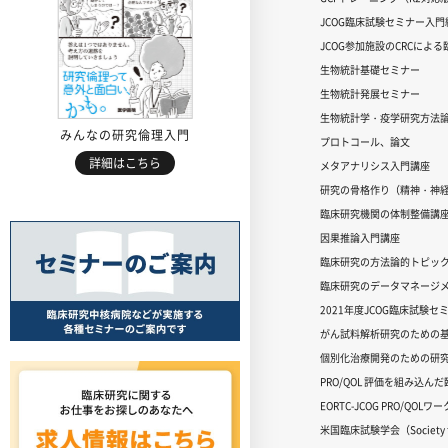
JCOG臨床試験セミナー入門編
JCOG参加施設のCRCによ
生物統計基礎セミナー
生物統計発展セミナー
生物統計学・疫学研究方法
みんなの研究倫理入門
プロトコール、論文
詳細はこちら
メタアナリシス入門講座
研究の骨格作り（精神・神
臨床研究機関の体制整備講
因果推論入門講座
臨床研究の方法論的トピッ
臨床研究のデータマネージメ
2021年度JCOG臨床試験セ
がん試料解析研究のための
個別化治療開発のための研
PRO/QOL 評価を組み込ん
EORTC-JCOG PRO/QOL
米国臨床試験学会（Society for