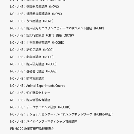
NC・JIHS：循環器疾患講座（NCVC）
NC・JIHS：循環器病看護講座（NCVC）
NC・JIHS：うつ病講座（NCNP）
NC・JIHS：臨床研究モニタリングとデータマネジメント講座（NCNP）
NC・JIHS：認知行動療法（CBT）講座（NCNP）
NC・JIHS：小児医療研究講座（NCCHD）
NC・JIHS：認知症講座（NCGG）
NC・JIHS：老年病講座（NCGG）
NC・JIHS：臨床研究講座（NCGG）
NC・JIHS：基礎老化講座（NCGG）
NC・JIHS：動物実験講座
NC・JIHS：Animal Experiments Course
NC・JIHS：知的財産セミナー
NC・JIHS：臨床倫理教育講座
NC・JIHS：データサイエンス研修（NCCHD）
NC・JIHS：ナショナルセンター・バイオバンクネットワーク（NCBN)の紹介
NC・JIHS：バイオインフォマティシャン育成講座
PRIMO 2019年度研究倫理研修会