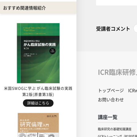
おすすめ関連情報紹介
受講者コメント
ICR臨床研
米国SWOGに学ぶ がん臨床試験の実践
トップページ
IC
第2版(原書第3版)
お問い合わせ
詳細はこちら
講座一覧
臨床研究の基礎知識講座
GCPトレーニング（R2対応