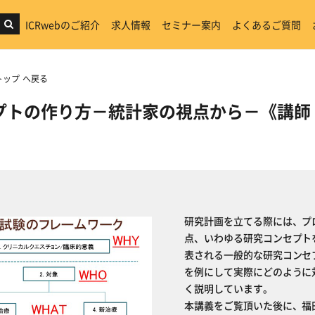
ICRwebのご紹介
求人情報
セミナー案内
よくあるご質問
トップ へ戻る
プトの作り方－統計家の視点から－《講師
研究計画を立てる際には、プ
点、いわゆる研究コンセプト
表される一般的な研究コンセ
を例にして実際にどのように
く説明しています。
本講義をご覧頂いた後に、福