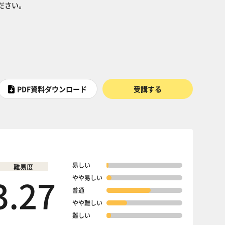
ださい。
PDF資料ダウンロード
受講する
易しい
難易度
3.27
やや易しい
普通
やや難しい
難しい