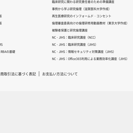
臨床研究に関わる研究責任者のための準備講座
事例から学ぶ研究倫理（滋賀医科大学作成）
版
再生医療研究のインフォームド・コンセント
版
倫理審査委員向けの倫理研修用動画教材（東京大学作成）
被験者保護と研究倫理講座
NC・JIHS：臨床研究講座（NCC）
S
NC・JIHS：臨床研究講座（JIHS）
RBAの基礎
NC・JIHS：情報セキュリティ対策講座（JIHS）
NC・JIHS：Office365利用による業務効率化講座（JIHS）
定商取引法に基づく表記
お支払い方法について
Copyright © 2007-2025 ICRweb all rights reserved.