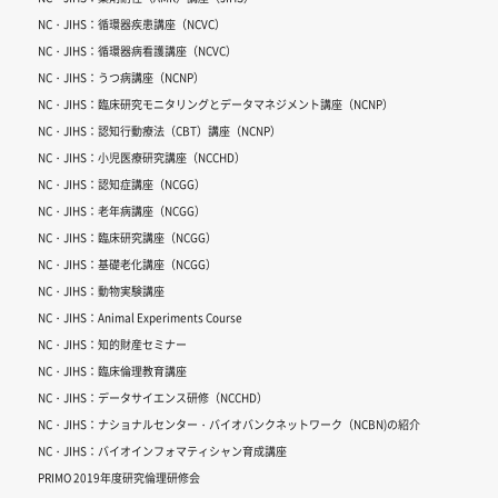
NC・JIHS：循環器疾患講座（NCVC）
NC・JIHS：循環器病看護講座（NCVC）
NC・JIHS：うつ病講座（NCNP）
NC・JIHS：臨床研究モニタリングとデータマネジメント講座（NCNP）
NC・JIHS：認知行動療法（CBT）講座（NCNP）
NC・JIHS：小児医療研究講座（NCCHD）
NC・JIHS：認知症講座（NCGG）
NC・JIHS：老年病講座（NCGG）
NC・JIHS：臨床研究講座（NCGG）
NC・JIHS：基礎老化講座（NCGG）
NC・JIHS：動物実験講座
NC・JIHS：Animal Experiments Course
NC・JIHS：知的財産セミナー
NC・JIHS：臨床倫理教育講座
NC・JIHS：データサイエンス研修（NCCHD）
NC・JIHS：ナショナルセンター・バイオバンクネットワーク（NCBN)の紹介
NC・JIHS：バイオインフォマティシャン育成講座
PRIMO 2019年度研究倫理研修会