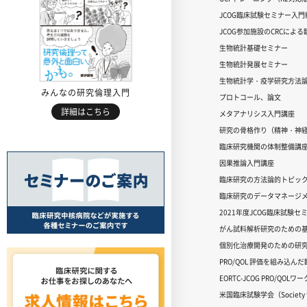
JCOG臨床試験セミナー入門編
JCOG参加施設のCRCによ
生物統計基礎セミナー
生物統計発展セミナー
生物統計学・疫学研究方法
みんなの研究倫理入門
プロトコール、論文
詳細はこちら
メタアナリシス入門講座
研究の骨格作り（精神・神
臨床研究機関の体制整備講
因果推論入門講座
臨床研究の方法論的トピッ
臨床研究のデータマネージメ
2021年度JCOG臨床試験セ
がん試料解析研究のための
個別化治療開発のための研
PRO/QOL 評価を組み込ん
EORTC-JCOG PRO/QOL
米国臨床試験学会（Society for