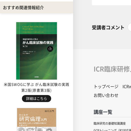
おすすめ関連情報紹介
受講者コメント
ICR臨床研
米国SWOGに学ぶ がん臨床試験の実践
トップページ
IC
第2版(原書第3版)
お問い合わせ
詳細はこちら
講座一覧
臨床研究の基礎知識講座
GCPトレーニング（R2対応