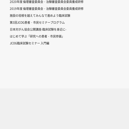
2020年度 倫理審査委員会・治験審査委員会委員養成研修
2019年度 倫理審査委員会・治験審査委員会委員養成研修
施設の垣根を越えてみんなで進めよう臨床試験
第3回JCOG患者・市民セミナープログラム
日本対がん協会公開講座-臨床試験を身近に-
はじめて学ぶ「研究への患者・市民参画」
JCOG臨床試験セミナー 入門編