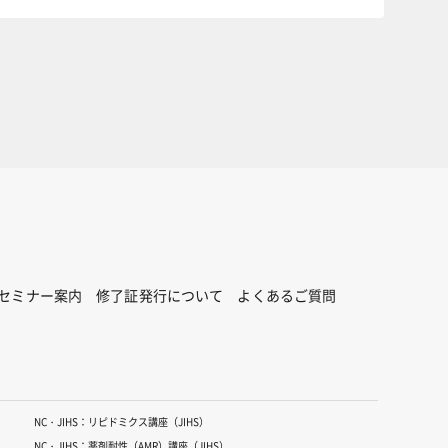
セミナー案内
修了証発行について
よくあるご質問
NC・JIHS：リピドミクス講座（JIHS）
NC・JIHS：薬剤耐性（AMR）講座（JIHS）