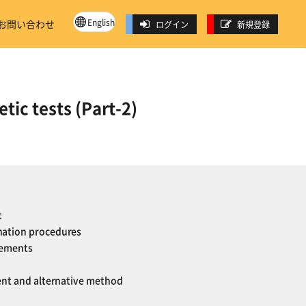
English
お問い合わせ
ログイン
新規登録
tic tests (Part-2)
t
nation procedures
rements
ment and alternative method