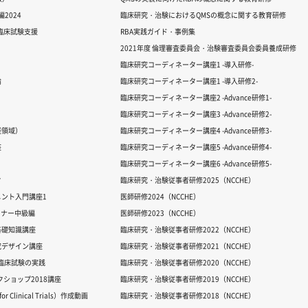
2024
臨床研究・治験におけるQMSの概念に関する教育研修
る臨床試験支援
RBA実践ガイド・事例集
2021年度 倫理審査委員会・治験審査委員会委員養成研修
臨床研究コーディネーター講座1 -導入研修-
論
臨床研究コーディネーター講座1 -導入研修2-
臨床研究コーディネーター講座2 -Advance研修1-
臨床研究コーディネーター講座3 -Advance研修2-
経領域）
臨床研究コーディネーター講座4 -Advance研修3-
座
臨床研究コーディネーター講座5 -Advance研修4-
臨床研究コーディネーター講座6 -Advance研修5-
ク
臨床研究・治験従事者研修2025（NCCHE）
ント入門講座1
医師研修2024（NCCHE）
ミナー中級編
医師研修2023（NCCHE）
基礎知識講座
臨床研究・治験従事者研修2022（NCCHE）
究デザイン講座
臨床研究・治験従事者研修2021（NCCHE）
だ臨床試験の実践
臨床研究・治験従事者研修2020（NCCHE）
ワークショップ2018講座
臨床研究・治験従事者研修2019（NCCHE）
 Clinical Trials）作成動画
臨床研究・治験従事者研修2018（NCCHE）