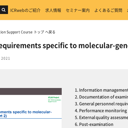
ICRwebのご紹介
求人情報
セミナー案内
よくあるご質問
tation Support Course トップ へ戻る
equirements specific to molecular-gene
 2021
1. Information managemen
2. Documentation of exami
3. General personnel requi
4. Performance monitoring
5. External quality assess
6. Post-examination