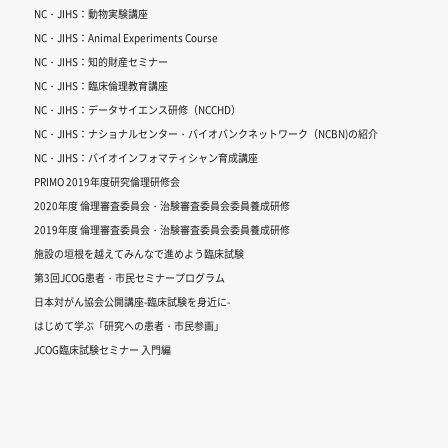
NC・JIHS：動物実験講座
NC・JIHS：Animal Experiments Course
NC・JIHS：知的財産セミナー
NC・JIHS：臨床倫理教育講座
NC・JIHS：データサイエンス研修（NCCHD）
NC・JIHS：ナショナルセンター・バイオバンクネットワーク（NCBN)の紹介
NC・JIHS：バイオインフォマティシャン育成講座
PRIMO 2019年度研究倫理研修会
2020年度 倫理審査委員会・治験審査委員会委員養成研修
2019年度 倫理審査委員会・治験審査委員会委員養成研修
施設の垣根を越えてみんなで進めよう臨床試験
第3回JCOG患者・市民セミナープログラム
日本対がん協会公開講座-臨床試験を身近に-
はじめて学ぶ「研究への患者・市民参画」
JCOG臨床試験セミナー 入門編