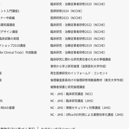
ク
臨床研究・治験従事者研修2025（NCCHE）
ント入門講座1
医師研修2024（NCCHE）
ミナー中級編
医師研修2023（NCCHE）
基礎知識講座
臨床研究・治験従事者研修2022（NCCHE）
究デザイン講座
臨床研究・治験従事者研修2021（NCCHE）
だ臨床試験の実践
臨床研究・治験従事者研修2020（NCCHE）
ワークショップ2018講座
臨床研究・治験従事者研修2019（NCCHE）
 Clinical Trials）作成動画
臨床研究・治験従事者研修2018（NCCHE）
臨床研究に関わる研究責任者のための準備講座
事例から学ぶ研究倫理（滋賀医科大学作成）
版
再生医療研究のインフォームド・コンセント
版
倫理審査委員向けの倫理研修用動画教材（東京大学作成）
被験者保護と研究倫理講座
NC・JIHS：臨床研究講座（NCC）
S
NC・JIHS：臨床研究講座（JIHS）
RBAの基礎
NC・JIHS：情報セキュリティ対策講座（JIHS）
NC・JIHS：Office365利用による業務効率化講座（JIHS）