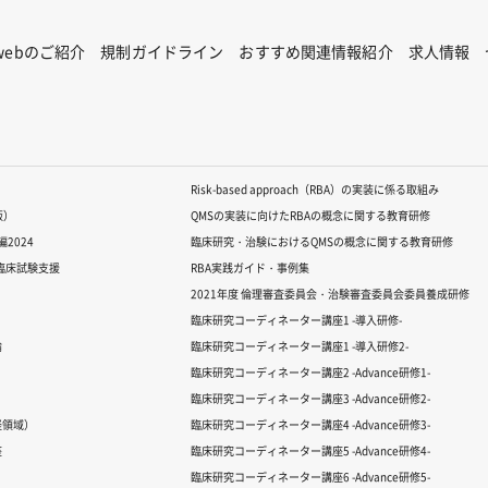
Rwebのご紹介
規制ガイドライン
おすすめ関連情報紹介
求人情報
Risk-based approach（RBA）の実装に係る取組み
版）
QMSの実装に向けたRBAの概念に関する教育研修
2024
臨床研究・治験におけるQMSの概念に関する教育研修
る臨床試験支援
RBA実践ガイド・事例集
2021年度 倫理審査委員会・治験審査委員会委員養成研修
臨床研究コーディネーター講座1 -導入研修-
論
臨床研究コーディネーター講座1 -導入研修2-
臨床研究コーディネーター講座2 -Advance研修1-
臨床研究コーディネーター講座3 -Advance研修2-
経領域）
臨床研究コーディネーター講座4 -Advance研修3-
座
臨床研究コーディネーター講座5 -Advance研修4-
臨床研究コーディネーター講座6 -Advance研修5-