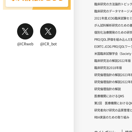
臨床研究の方法論的トピッ
臨床研究のデータマネージメ
2021年度JCOG臨床試験セ
がん試料解析研究のための
個別化治療開発のための研
PRO/QOL 評価を組み込ん
@ICRweb
@ICR_bot
EORTC-JCOG PRO/QOL
米国臨床試験学会（Society for
臨床研究法の解説2022年版
臨床研究法2018年版
研究倫理指針の解説2023年
研究倫理指針の解説2022年
研究倫理指針の解説
医療機関におけるQMS
第2回 医療機関におけるQM
研究者向け研究の品質管理と
RBA実装のための取り組み