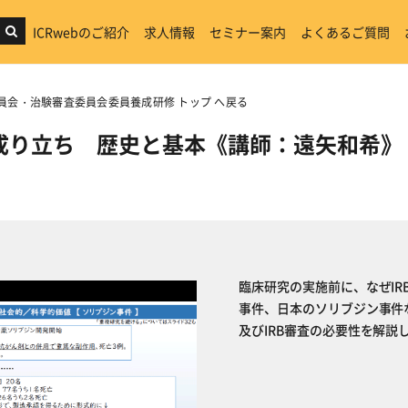
ICRwebのご紹介
求人情報
セミナー案内
よくあるご質問
委員会・治験審査委員会委員養成研修 トップ へ戻る
成り立ち 歴史と基本《講師：遠矢和希》
臨床研究の実施前に、なぜI
事件、日本のソリブジン事件
及びIRB審査の必要性を解説