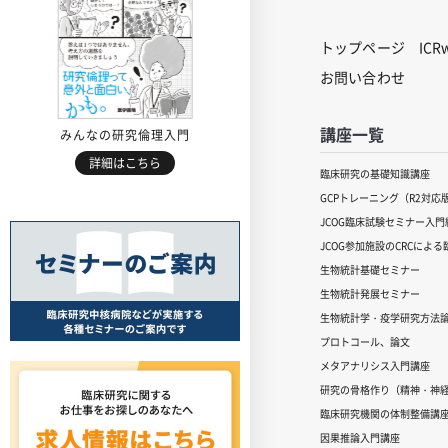
トップページ
IC
お問い合わせ
講座一覧
みんなの研究倫理入門
詳細はこちら
臨床研究の基礎知識講座
GCPトレーニング（R2対応
JCOG臨床試験セミナー入門編
JCOG参加施設のCRCによ
生物統計基礎セミナー
生物統計発展セミナー
生物統計学・疫学研究方法
プロトコール、論文
メタアナリシス入門講座
研究の骨格作り（精神・神
臨床研究機関の体制整備講
因果推論入門講座