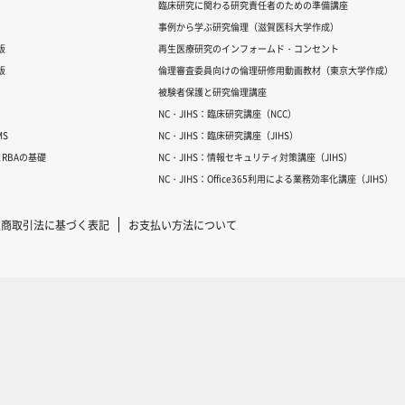
臨床研究に関わる研究責任者のための準備講座
事例から学ぶ研究倫理（滋賀医科大学作成）
版
再生医療研究のインフォームド・コンセント
版
倫理審査委員向けの倫理研修用動画教材（東京大学作成）
被験者保護と研究倫理講座
NC・JIHS：臨床研究講座（NCC）
S
NC・JIHS：臨床研究講座（JIHS）
RBAの基礎
NC・JIHS：情報セキュリティ対策講座（JIHS）
NC・JIHS：Office365利用による業務効率化講座（JIHS）
定商取引法に基づく表記
お支払い方法について
Copyright © 2007-2025 ICRweb all rights reserved.