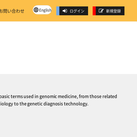
English
お問い合わせ
ログイン
新規登録
s basic terms used in genomic medicine, from those related
iology to the genetic diagnosis technology.