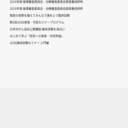
2020年度 倫理審査委員会・治験審査委員会委員養成研修
2019年度 倫理審査委員会・治験審査委員会委員養成研修
施設の垣根を越えてみんなで進めよう臨床試験
第3回JCOG患者・市民セミナープログラム
日本対がん協会公開講座-臨床試験を身近に-
はじめて学ぶ「研究への患者・市民参画」
JCOG臨床試験セミナー 入門編