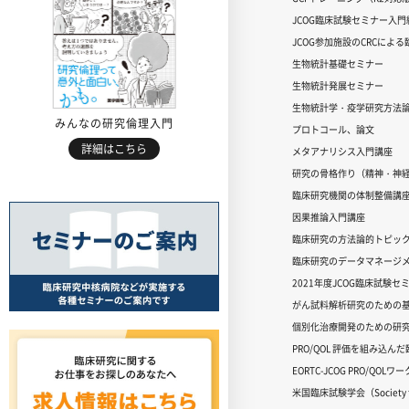
JCOG臨床試験セミナー入門編
JCOG参加施設のCRCによ
生物統計基礎セミナー
生物統計発展セミナー
生物統計学・疫学研究方法
みんなの研究倫理入門
プロトコール、論文
詳細はこちら
メタアナリシス入門講座
研究の骨格作り（精神・神
臨床研究機関の体制整備講
因果推論入門講座
臨床研究の方法論的トピッ
臨床研究のデータマネージメ
2021年度JCOG臨床試験セ
がん試料解析研究のための
個別化治療開発のための研
PRO/QOL 評価を組み込ん
EORTC-JCOG PRO/QOL
米国臨床試験学会（Society for