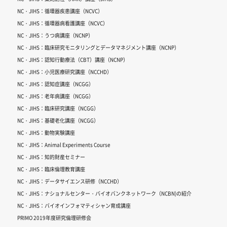
NC・JIHS：循環器疾患講座（NCVC）
NC・JIHS：循環器病看護講座（NCVC）
NC・JIHS：うつ病講座（NCNP）
NC・JIHS：臨床研究モニタリングとデータマネジメント講座（NCNP）
NC・JIHS：認知行動療法（CBT）講座（NCNP）
NC・JIHS：小児医療研究講座（NCCHD）
NC・JIHS：認知症講座（NCGG）
NC・JIHS：老年病講座（NCGG）
NC・JIHS：臨床研究講座（NCGG）
NC・JIHS：基礎老化講座（NCGG）
NC・JIHS：動物実験講座
NC・JIHS：Animal Experiments Course
NC・JIHS：知的財産セミナー
NC・JIHS：臨床倫理教育講座
NC・JIHS：データサイエンス研修（NCCHD）
NC・JIHS：ナショナルセンター・バイオバンクネットワーク（NCBN)の紹介
NC・JIHS：バイオインフォマティシャン育成講座
PRIMO 2019年度研究倫理研修会