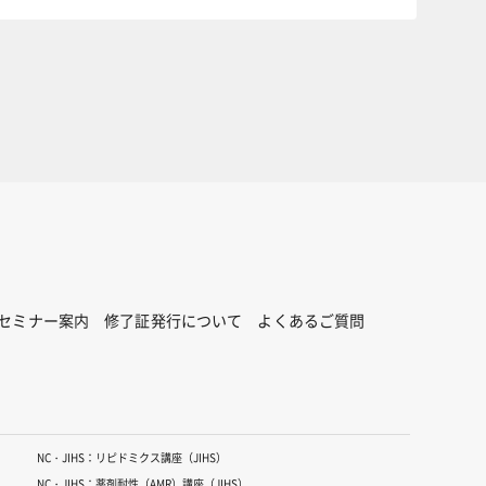
セミナー案内
修了証発行について
よくあるご質問
NC・JIHS：リピドミクス講座（JIHS）
NC・JIHS：薬剤耐性（AMR）講座（JIHS）