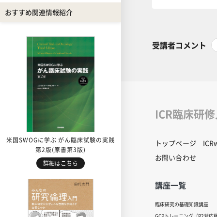
おすすめ関連情報紹介
受講者コメント
ICR臨床研
米国SWOGに学ぶ がん臨床試験の実践
トップページ
IC
第2版(原書第3版)
お問い合わせ
詳細はこちら
講座一覧
臨床研究の基礎知識講座
GCPトレーニング（R2対応