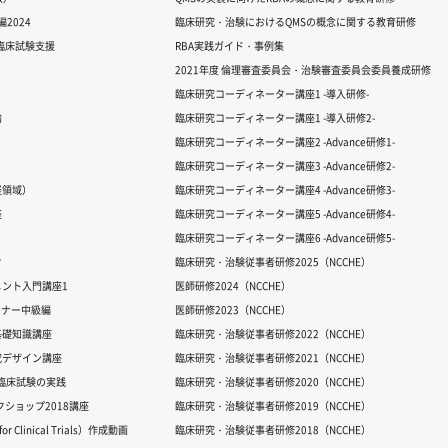
2024
臨床研究・治験におけるQMSの概念に関する教育研修
る臨床試験支援
RBA実践ガイド・事例集
2021年度 倫理審査委員会・治験審査委員会委員養成研修
臨床研究コーディネーター講座1 -導入研修-
論
臨床研究コーディネーター講座1 -導入研修2-
臨床研究コーディネーター講座2 -Advance研修1-
臨床研究コーディネーター講座3 -Advance研修2-
経領域）
臨床研究コーディネーター講座4 -Advance研修3-
座
臨床研究コーディネーター講座5 -Advance研修4-
臨床研究コーディネーター講座6 -Advance研修5-
ク
臨床研究・治験従事者研修2025（NCCHE）
ント入門講座1
医師研修2024（NCCHE）
ミナー中級編
医師研修2023（NCCHE）
基礎知識講座
臨床研究・治験従事者研修2022（NCCHE）
究デザイン講座
臨床研究・治験従事者研修2021（NCCHE）
だ臨床試験の実践
臨床研究・治験従事者研修2020（NCCHE）
ワークショップ2018講座
臨床研究・治験従事者研修2019（NCCHE）
 Clinical Trials）作成動画
臨床研究・治験従事者研修2018（NCCHE）