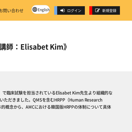
English
お問い合わせ
ログイン
新規登録
師：Elisabet Kim》
r（AMC）で臨床試験を担当されているElisabet Kim先生より組織的な
だきました。QMSを含むHRPP（Human Research
am）の基本的概念から、AMCにおける韓国版HRPPの体制について具体
。