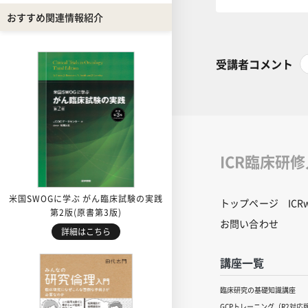
おすすめ関連情報紹介
受講者コメント
ICR臨床研
米国SWOGに学ぶ がん臨床試験の実践
トップページ
IC
第2版(原書第3版)
お問い合わせ
詳細はこちら
講座一覧
臨床研究の基礎知識講座
GCPトレーニング（R2対応