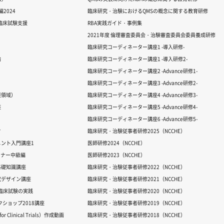
2024
臨床研究・治験におけるQMSの概念に関する教育研修
る臨床試験支援
RBA実践ガイド・事例集
2021年度 倫理審査委員会・治験審査委員会委員養成研修
臨床研究コーディネーター講座1 -導入研修-
論
臨床研究コーディネーター講座1 -導入研修2-
臨床研究コーディネーター講座2 -Advance研修1-
臨床研究コーディネーター講座3 -Advance研修2-
経領域）
臨床研究コーディネーター講座4 -Advance研修3-
座
臨床研究コーディネーター講座5 -Advance研修4-
臨床研究コーディネーター講座6 -Advance研修5-
ク
臨床研究・治験従事者研修2025（NCCHE）
ント入門講座1
医師研修2024（NCCHE）
ミナー中級編
医師研修2023（NCCHE）
基礎知識講座
臨床研究・治験従事者研修2022（NCCHE）
究デザイン講座
臨床研究・治験従事者研修2021（NCCHE）
だ臨床試験の実践
臨床研究・治験従事者研修2020（NCCHE）
ワークショップ2018講座
臨床研究・治験従事者研修2019（NCCHE）
 Clinical Trials）作成動画
臨床研究・治験従事者研修2018（NCCHE）