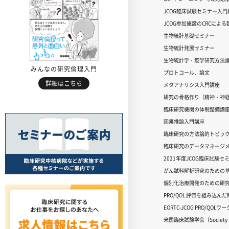
JCOG臨床試験セミナー入門編
JCOG参加施設のCRCによ
生物統計基礎セミナー
生物統計発展セミナー
生物統計学・疫学研究方法
みんなの研究倫理入門
プロトコール、論文
詳細はこちら
メタアナリシス入門講座
研究の骨格作り（精神・神
臨床研究機関の体制整備講
因果推論入門講座
臨床研究の方法論的トピッ
臨床研究のデータマネージメ
2021年度JCOG臨床試験セ
がん試料解析研究のための
個別化治療開発のための研
PRO/QOL 評価を組み込ん
EORTC-JCOG PRO/QOL
米国臨床試験学会（Society for