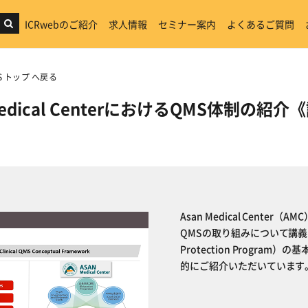
ICRwebのご紹介
求人情報
セミナー案内
よくあるご質問
 トップ へ戻る
edical CenterにおけるQMS体制の紹介《講
Asan Medical Cente
QMSの取り組みについて講義いた
Protection Progr
的にご紹介いただいています