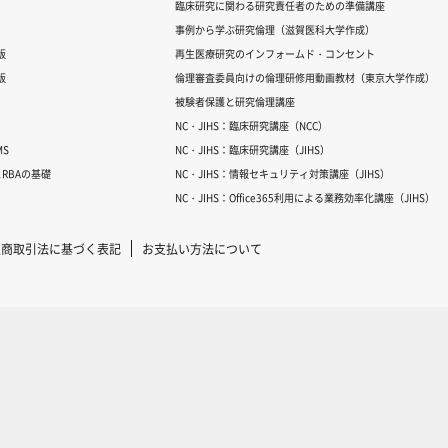
臨床研究に関わる研究責任者のための準備講座
事例から学ぶ研究倫理（滋賀医科大学作成）
版
再生医療研究のインフォームド・コンセント
版
倫理審査委員向けの倫理研修用動画教材（東京大学作成）
被験者保護と研究倫理講座
NC・JIHS：臨床研究講座（NCC）
S
NC・JIHS：臨床研究講座（JIHS）
RBAの基礎
NC・JIHS：情報セキュリティ対策講座（JIHS）
NC・JIHS：Office365利用による業務効率化講座（JIHS）
定商取引法に基づく表記
お支払い方法について
Copyright © 2007-2025 ICRweb all rights reserved.