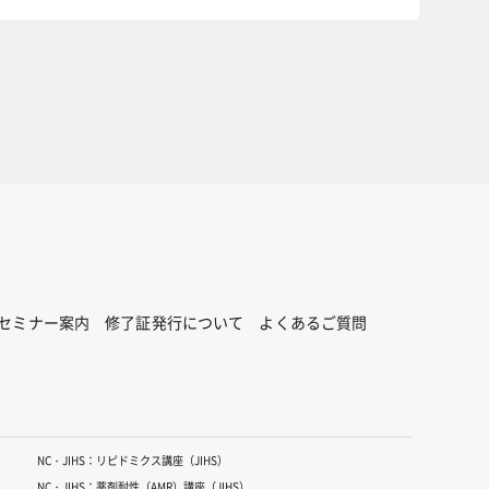
セミナー案内
修了証発行について
よくあるご質問
NC・JIHS：リピドミクス講座（JIHS）
NC・JIHS：薬剤耐性（AMR）講座（JIHS）