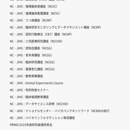
NC・JIHS：循環器疾患講座（NCVC）
NC・JIHS：循環器病看護講座（NCVC）
NC・JIHS：うつ病講座（NCNP）
NC・JIHS：臨床研究モニタリングとデータマネジメント講座（NCNP）
NC・JIHS：認知行動療法（CBT）講座（NCNP）
NC・JIHS：小児医療研究講座（NCCHD）
NC・JIHS：認知症講座（NCGG）
NC・JIHS：老年病講座（NCGG）
NC・JIHS：臨床研究講座（NCGG）
NC・JIHS：基礎老化講座（NCGG）
NC・JIHS：動物実験講座
NC・JIHS：Animal Experiments Course
NC・JIHS：知的財産セミナー
NC・JIHS：臨床倫理教育講座
NC・JIHS：データサイエンス研修（NCCHD）
NC・JIHS：ナショナルセンター・バイオバンクネットワーク（NCBN)の紹介
NC・JIHS：バイオインフォマティシャン育成講座
PRIMO 2019年度研究倫理研修会