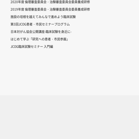
2020年度 倫理審査委員会・治験審査委員会委員養成研修
2019年度 倫理審査委員会・治験審査委員会委員養成研修
施設の垣根を越えてみんなで進めよう臨床試験
第3回JCOG患者・市民セミナープログラム
日本対がん協会公開講座-臨床試験を身近に-
はじめて学ぶ「研究への患者・市民参画」
JCOG臨床試験セミナー 入門編