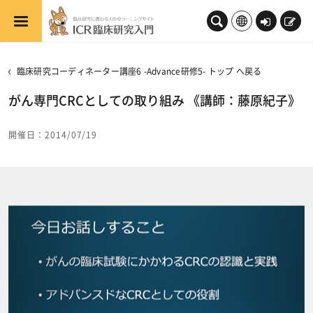
メインコンテンツへスキップする
ロ
新
グ
規
イ
登
臨床研究コーディネーター講座6 -Advance研修5- トップ へ戻る
ン
録
がん専門CRCとしての取り組み 《講師：藤原紀子》
開催日：2014/07/19