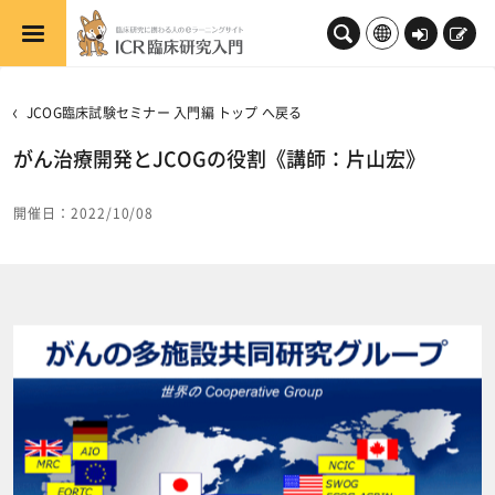
メインコンテンツへスキップする
ロ
新
グ
規
イ
登
JCOG臨床試験セミナー 入門編 トップ へ戻る
ン
録
がん治療開発とJCOGの役割《講師：片山宏》
開催日：2022/10/08