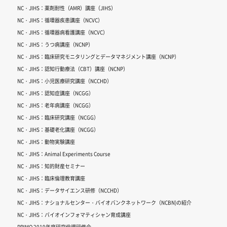
NC・JIHS：薬剤耐性（AMR）講座（JIHS）
NC・JIHS：循環器疾患講座（NCVC）
NC・JIHS：循環器病看護講座（NCVC）
NC・JIHS：うつ病講座（NCNP）
NC・JIHS：臨床研究モニタリングとデータマネジメント講座（NCNP）
NC・JIHS：認知行動療法（CBT）講座（NCNP）
NC・JIHS：小児医療研究講座（NCCHD）
NC・JIHS：認知症講座（NCGG）
NC・JIHS：老年病講座（NCGG）
NC・JIHS：臨床研究講座（NCGG）
NC・JIHS：基礎老化講座（NCGG）
NC・JIHS：動物実験講座
NC・JIHS：Animal Experiments Course
NC・JIHS：知的財産セミナー
NC・JIHS：臨床倫理教育講座
NC・JIHS：データサイエンス研修（NCCHD）
NC・JIHS：ナショナルセンター・バイオバンクネットワーク（NCBN)の紹介
NC・JIHS：バイオインフォマティシャン育成講座
PRIMO 2019年度研究倫理研修会