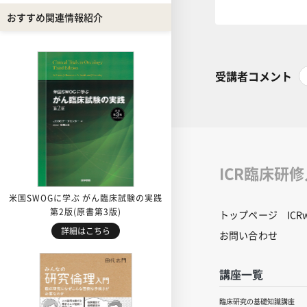
おすすめ関連情報紹介
受講者コメント
ICR臨床研
米国SWOGに学ぶ がん臨床試験の実践
第2版(原書第3版)
トップページ
IC
詳細はこちら
お問い合わせ
講座一覧
臨床研究の基礎知識講座