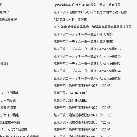
版）
QMSの実装に向けたRBAの概念に関する教育研修
2024
臨床研究・治験におけるQMSの概念に関する教育研修
る臨床試験支援
RBA実践ガイド・事例集
2021年度 倫理審査委員会・治験審査委員会委員養成研修
臨床研究コーディネーター講座1 -導入研修-
論
臨床研究コーディネーター講座1 -導入研修2-
臨床研究コーディネーター講座2 -Advance研修1-
臨床研究コーディネーター講座3 -Advance研修2-
経領域）
臨床研究コーディネーター講座4 -Advance研修3-
座
臨床研究コーディネーター講座5 -Advance研修4-
臨床研究コーディネーター講座6 -Advance研修5-
ク
臨床研究・治験従事者研修2025（NCCHE）
ント入門講座1
医師研修2024（NCCHE）
ミナー中級編
医師研修2023（NCCHE）
基礎知識講座
臨床研究・治験従事者研修2022（NCCHE）
究デザイン講座
臨床研究・治験従事者研修2021（NCCHE）
だ臨床試験の実践
臨床研究・治験従事者研修2020（NCCHE）
ワークショップ2018講座
臨床研究・治験従事者研修2019（NCCHE）
 Clinical Trials）作成動画
臨床研究・治験従事者研修2018（NCCHE）