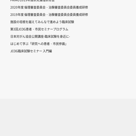
2020年度 倫理審査委員会・治験審査委員会委員養成研修
2019年度 倫理審査委員会・治験審査委員会委員養成研修
施設の垣根を越えてみんなで進めよう臨床試験
第3回JCOG患者・市民セミナープログラム
日本対がん協会公開講座-臨床試験を身近に-
はじめて学ぶ「研究への患者・市民参画」
JCOG臨床試験セミナー 入門編