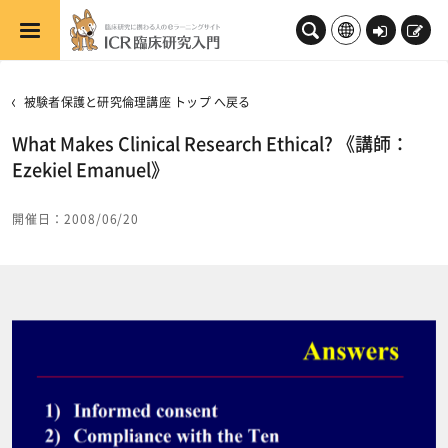
メインコンテンツへスキップする
ロ
新
グ
規
イ
登
被験者保護と研究倫理講座 トップ へ戻る
ン
録
What Makes Clinical Research Ethical? 《講師：
Ezekiel Emanuel》
開催日：2008/06/20