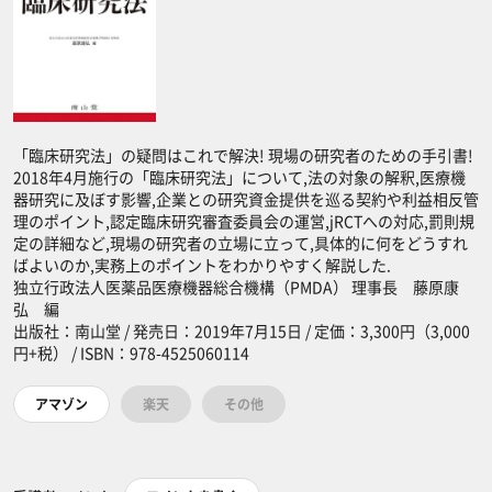
「臨床研究法」の疑問はこれで解決! 現場の研究者のための手引書!
2018年4月施行の「臨床研究法」について,法の対象の解釈,医療機
器研究に及ぼす影響,企業との研究資金提供を巡る契約や利益相反管
理のポイント,認定臨床研究審査委員会の運営,jRCTへの対応,罰則規
定の詳細など,現場の研究者の立場に立って,具体的に何をどうすれ
ばよいのか,実務上のポイントをわかりやすく解説した.
独立行政法人医薬品医療機器総合機構（PMDA） 理事長 藤原康
弘 編
出版社：南山堂 / 発売日：2019年7月15日 / 定価：3,300円（3,000
円+税） / ISBN：978-4525060114
アマゾン
楽天
その他