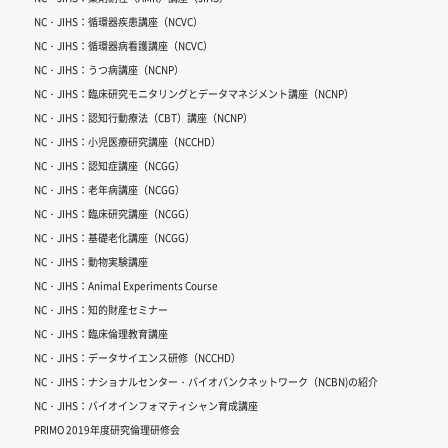
NC・JIHS：循環器疾患講座（NCVC）
NC・JIHS：循環器病看護講座（NCVC）
NC・JIHS：うつ病講座（NCNP）
NC・JIHS：臨床研究モニタリングとデータマネジメント講座（NCNP）
NC・JIHS：認知行動療法（CBT）講座（NCNP）
NC・JIHS：小児医療研究講座（NCCHD）
NC・JIHS：認知症講座（NCGG）
NC・JIHS：老年病講座（NCGG）
NC・JIHS：臨床研究講座（NCGG）
NC・JIHS：基礎老化講座（NCGG）
NC・JIHS：動物実験講座
NC・JIHS：Animal Experiments Course
NC・JIHS：知的財産セミナー
NC・JIHS：臨床倫理教育講座
NC・JIHS：データサイエンス研修（NCCHD）
NC・JIHS：ナショナルセンター・バイオバンクネットワーク（NCBN)の紹介
NC・JIHS：バイオインフォマティシャン育成講座
PRIMO 2019年度研究倫理研修会