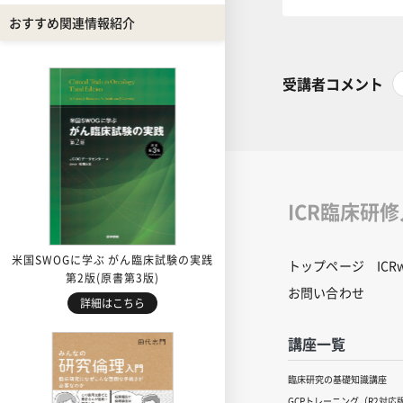
おすすめ関連情報紹介
受講者コメント
ICR臨床研
米国SWOGに学ぶ がん臨床試験の実践
トップページ
IC
第2版(原書第3版)
お問い合わせ
詳細はこちら
講座一覧
臨床研究の基礎知識講座
GCPトレーニング（R2対応