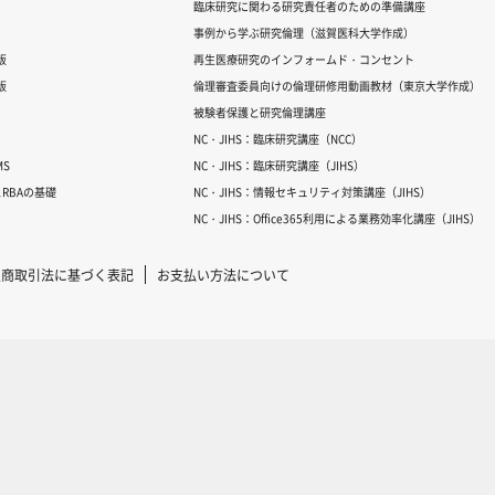
臨床研究に関わる研究責任者のための準備講座
事例から学ぶ研究倫理（滋賀医科大学作成）
版
再生医療研究のインフォームド・コンセント
版
倫理審査委員向けの倫理研修用動画教材（東京大学作成）
被験者保護と研究倫理講座
NC・JIHS：臨床研究講座（NCC）
S
NC・JIHS：臨床研究講座（JIHS）
RBAの基礎
NC・JIHS：情報セキュリティ対策講座（JIHS）
NC・JIHS：Office365利用による業務効率化講座（JIHS）
定商取引法に基づく表記
お支払い方法について
Copyright © 2007-2025 ICRweb all rights reserved.