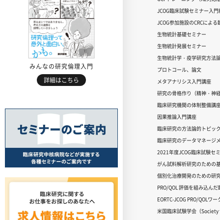
JCOG臨床試験セミナー入門編
JCOG参加施設のCRCによ
生物統計基礎セミナー
生物統計発展セミナー
生物統計学・疫学研究方法
みんなの研究倫理入門
プロトコール、論文
詳細はこちら
メタアナリシス入門講座
研究の骨格作り（精神・神
臨床研究機関の体制整備講
因果推論入門講座
臨床研究の方法論的トピッ
臨床研究のデータマネージメ
2021年度JCOG臨床試験セ
がん試料解析研究のための
個別化治療開発のための研
PRO/QOL 評価を組み込ん
EORTC-JCOG PRO/QOL
米国臨床試験学会（Society for