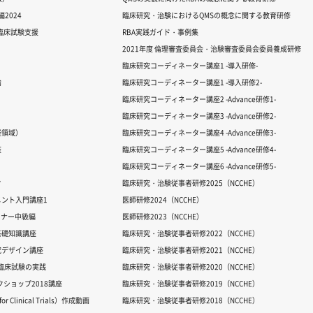
2024
臨床研究・治験におけるQMSの概念に関する教育研修
る臨床試験支援
RBA実践ガイド・事例集
2021年度 倫理審査委員会・治験審査委員会委員養成研修
臨床研究コーディネーター講座1 -導入研修-
論
臨床研究コーディネーター講座1 -導入研修2-
臨床研究コーディネーター講座2 -Advance研修1-
臨床研究コーディネーター講座3 -Advance研修2-
経領域）
臨床研究コーディネーター講座4 -Advance研修3-
座
臨床研究コーディネーター講座5 -Advance研修4-
臨床研究コーディネーター講座6 -Advance研修5-
ク
臨床研究・治験従事者研修2025（NCCHE）
ント入門講座1
医師研修2024（NCCHE）
ミナー中級編
医師研修2023（NCCHE）
基礎知識講座
臨床研究・治験従事者研修2022（NCCHE）
究デザイン講座
臨床研究・治験従事者研修2021（NCCHE）
だ臨床試験の実践
臨床研究・治験従事者研修2020（NCCHE）
ワークショップ2018講座
臨床研究・治験従事者研修2019（NCCHE）
 Clinical Trials）作成動画
臨床研究・治験従事者研修2018（NCCHE）