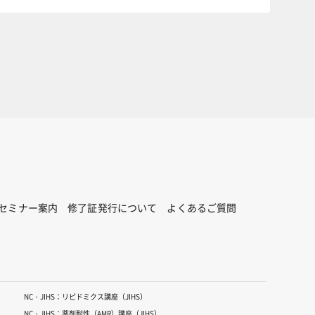
セミナー案内
修了証発行について
よくあるご質問
NC・JIHS：リピドミクス講座（JIHS）
NC・JIHS：薬剤耐性（AMR）講座（JIHS）