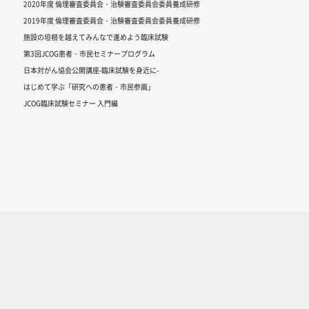
2020年度 倫理審査委員会・治験審査委員会委員養成研修
2019年度 倫理審査委員会・治験審査委員会委員養成研修
施設の垣根を越えてみんなで進めよう臨床試験
第3回JCOG患者・市民セミナープログラム
日本対がん協会公開講座-臨床試験を身近に-
はじめて学ぶ「研究への患者・市民参画」
JCOG臨床試験セミナー 入門編