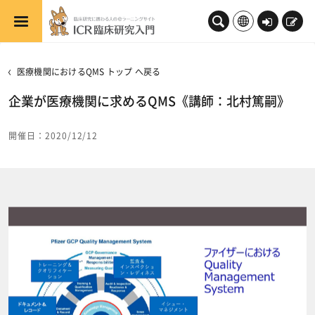
メインコンテンツへスキップする
ロ
新
グ
規
イ
登
医療機関におけるQMS トップ へ戻る
ン
録
企業が医療機関に求めるQMS《講師：北村篤嗣》
開催日：2020/12/12