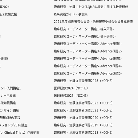
2024
臨床研究・治験におけるQMSの概念に関する教育研修
る臨床試験支援
RBA実践ガイド・事例集
2021年度 倫理審査委員会・治験審査委員会委員養成研修
臨床研究コーディネーター講座1 -導入研修-
論
臨床研究コーディネーター講座1 -導入研修2-
臨床研究コーディネーター講座2 -Advance研修1-
臨床研究コーディネーター講座3 -Advance研修2-
経領域）
臨床研究コーディネーター講座4 -Advance研修3-
座
臨床研究コーディネーター講座5 -Advance研修4-
臨床研究コーディネーター講座6 -Advance研修5-
ク
臨床研究・治験従事者研修2025（NCCHE）
ント入門講座1
医師研修2024（NCCHE）
ミナー中級編
医師研修2023（NCCHE）
基礎知識講座
臨床研究・治験従事者研修2022（NCCHE）
究デザイン講座
臨床研究・治験従事者研修2021（NCCHE）
だ臨床試験の実践
臨床研究・治験従事者研修2020（NCCHE）
ワークショップ2018講座
臨床研究・治験従事者研修2019（NCCHE）
 Clinical Trials）作成動画
臨床研究・治験従事者研修2018（NCCHE）