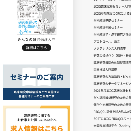
JCOG臨床試験セミナー入門編
JCOG参加施設のCRCによ
生物統計基礎セミナー
生物統計発展セミナー
生物統計学・疫学研究方法
みんなの研究倫理入門
プロトコール、論文
詳細はこちら
メタアナリシス入門講座
研究の骨格作り（精神・神
臨床研究機関の体制整備講
因果推論入門講座
臨床研究の方法論的トピッ
臨床研究のデータマネージメ
2021年度JCOG臨床試験セ
がん試料解析研究のための
個別化治療開発のための研
PRO/QOL 評価を組み込ん
EORTC-JCOG PRO/QOL
米国臨床試験学会（Society for