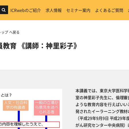
ICRwebのご紹介
求人情報
セミナー案内
よくあるご質問
トップ へ戻る
員教育 《講師：神里彩子》
本講義では、東京大学医科学
室の神里彩子先生に、倫理審
ような教育内容を行えばいい
発されたイーラーニング教材
（平成29年9月9日 平成2
がん研究センター中央病院）