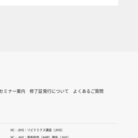
セミナー案内
修了証発行について
よくあるご質問
NC・JIHS：リピドミクス講座（JIHS）
NC・JIHS：薬剤耐性（AMR）講座（JIHS）