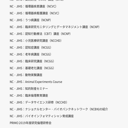
NC・JIHS：循環器疾患講座（NCVC）
NC・JIHS：循環器病看護講座（NCVC）
NC・JIHS：うつ病講座（NCNP）
NC・JIHS：臨床研究モニタリングとデータマネジメント講座（NCNP）
NC・JIHS：認知行動療法（CBT）講座（NCNP）
NC・JIHS：小児医療研究講座（NCCHD）
NC・JIHS：認知症講座（NCGG）
NC・JIHS：老年病講座（NCGG）
NC・JIHS：臨床研究講座（NCGG）
NC・JIHS：基礎老化講座（NCGG）
NC・JIHS：動物実験講座
NC・JIHS：Animal Experiments Course
NC・JIHS：知的財産セミナー
NC・JIHS：臨床倫理教育講座
NC・JIHS：データサイエンス研修（NCCHD）
NC・JIHS：ナショナルセンター・バイオバンクネットワーク（NCBN)の紹介
NC・JIHS：バイオインフォマティシャン育成講座
PRIMO 2019年度研究倫理研修会