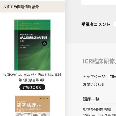
おすすめ関連情報紹介
受講者コメント
ICR臨床研
米国SWOGに学ぶ がん臨床試験の実践
トップページ
IC
第2版(原書第3版)
お問い合わせ
詳細はこちら
講座一覧
臨床研究の基礎知識講座
GCPトレーニング（R2対応