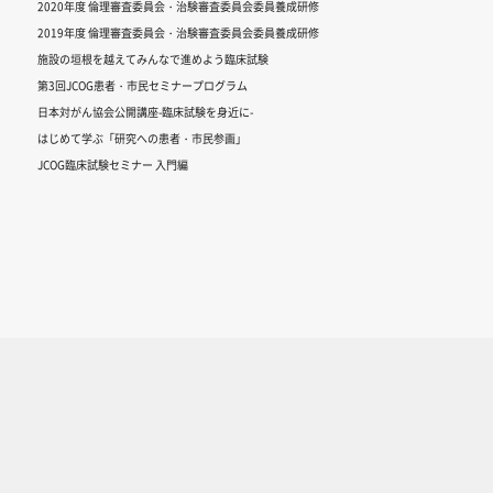
2020年度 倫理審査委員会・治験審査委員会委員養成研修
2019年度 倫理審査委員会・治験審査委員会委員養成研修
施設の垣根を越えてみんなで進めよう臨床試験
第3回JCOG患者・市民セミナープログラム
日本対がん協会公開講座-臨床試験を身近に-
はじめて学ぶ「研究への患者・市民参画」
JCOG臨床試験セミナー 入門編