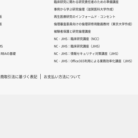
臨床研究に関わる研究責任者のための準備講座
事例から学ぶ研究倫理（滋賀医科大学作成）
版
再生医療研究のインフォームド・コンセント
版
倫理審査委員向けの倫理研修用動画教材（東京大学作成）
被験者保護と研究倫理講座
NC・JIHS：臨床研究講座（NCC）
S
NC・JIHS：臨床研究講座（JIHS）
RBAの基礎
NC・JIHS：情報セキュリティ対策講座（JIHS）
NC・JIHS：Office365利用による業務効率化講座（JIHS）
定商取引法に基づく表記
お支払い方法について
Copyright © 2007-2025 ICRweb all rights reserved.