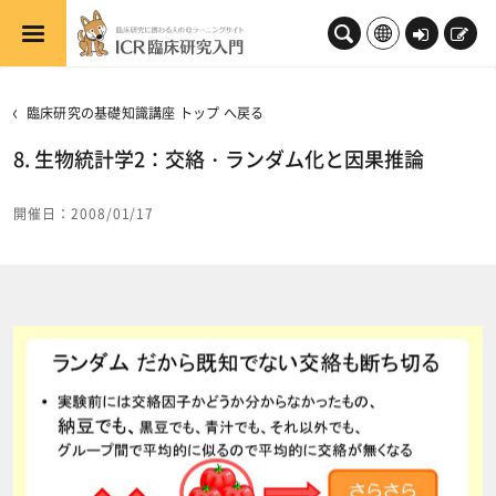
メインコンテンツへスキップする
ロ
新
グ
規
イ
登
臨床研究の基礎知識講座 トップ へ戻る
ン
録
8. 生物統計学2：交絡・ランダム化と因果推論
開催日：2008/01/17