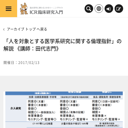
メインコンテンツへスキップする
ロ
新
グ
規
イ
登
アーカイブ トップ へ戻る
ン
録
「人を対象とする医学系研究に関する倫理指針」の
解説 《講師：田代志門》
開催日：2017/02/13