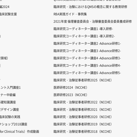
2024
臨床研究・治験におけるQMSの概念に関する教育研修
る臨床試験支援
RBA実践ガイド・事例集
2021年度 倫理審査委員会・治験審査委員会委員養成研修
臨床研究コーディネーター講座1 -導入研修-
論
臨床研究コーディネーター講座1 -導入研修2-
臨床研究コーディネーター講座2 -Advance研修1-
臨床研究コーディネーター講座3 -Advance研修2-
経領域）
臨床研究コーディネーター講座4 -Advance研修3-
座
臨床研究コーディネーター講座5 -Advance研修4-
臨床研究コーディネーター講座6 -Advance研修5-
ク
臨床研究・治験従事者研修2025（NCCHE）
ント入門講座1
医師研修2024（NCCHE）
ミナー中級編
医師研修2023（NCCHE）
基礎知識講座
臨床研究・治験従事者研修2022（NCCHE）
究デザイン講座
臨床研究・治験従事者研修2021（NCCHE）
だ臨床試験の実践
臨床研究・治験従事者研修2020（NCCHE）
ワークショップ2018講座
臨床研究・治験従事者研修2019（NCCHE）
 Clinical Trials）作成動画
臨床研究・治験従事者研修2018（NCCHE）