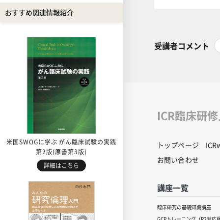
おすすめ関連情報紹介
受講者コメント
ICR臨床研
米国SWOGに学ぶ がん臨床試験の実践
トップページ
IC
第2版(原書第3版)
お問い合わせ
詳細はこちら
講座一覧
臨床研究の基礎知識講座
GCPトレーニング（R2対応