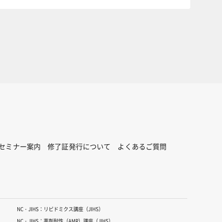
セミナー案内
修了証発行について
よくあるご質問
NC・JIHS：リピドミクス講座（JIHS）
NC・JIHS：薬剤耐性（AMR）講座（JIHS）