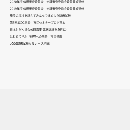
2020年度 倫理審査委員会・治験審査委員会委員養成研修
2019年度 倫理審査委員会・治験審査委員会委員養成研修
施設の垣根を越えてみんなで進めよう臨床試験
第3回JCOG患者・市民セミナープログラム
日本対がん協会公開講座-臨床試験を身近に-
はじめて学ぶ「研究への患者・市民参画」
JCOG臨床試験セミナー 入門編