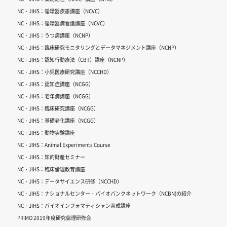
NC・JIHS：循環器疾患講座（NCVC）
NC・JIHS：循環器病看護講座（NCVC）
NC・JIHS：うつ病講座（NCNP）
NC・JIHS：臨床研究モニタリングとデータマネジメント講座（NCNP）
NC・JIHS：認知行動療法（CBT）講座（NCNP）
NC・JIHS：小児医療研究講座（NCCHD）
NC・JIHS：認知症講座（NCGG）
NC・JIHS：老年病講座（NCGG）
NC・JIHS：臨床研究講座（NCGG）
NC・JIHS：基礎老化講座（NCGG）
NC・JIHS：動物実験講座
NC・JIHS：Animal Experiments Course
NC・JIHS：知的財産セミナー
NC・JIHS：臨床倫理教育講座
NC・JIHS：データサイエンス研修（NCCHD）
NC・JIHS：ナショナルセンター・バイオバンクネットワーク（NCBN)の紹介
NC・JIHS：バイオインフォマティシャン育成講座
PRIMO 2019年度研究倫理研修会