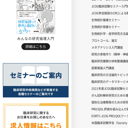
JCOG臨床試験セミナー入門編
JCOG参加施設のCRCによ
生物統計基礎セミナー
生物統計発展セミナー
生物統計学・疫学研究方法
みんなの研究倫理入門
プロトコール、論文
詳細はこちら
メタアナリシス入門講座
研究の骨格作り（精神・神
臨床研究機関の体制整備講
因果推論入門講座
臨床研究の方法論的トピッ
臨床研究のデータマネージメ
2021年度JCOG臨床試験セ
がん試料解析研究のための
個別化治療開発のための研
PRO/QOL 評価を組み込ん
EORTC-JCOG PRO/QOL
米国臨床試験学会（Society for