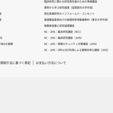
臨床研究に関わる研究責任者のための準備講座
事例から学ぶ研究倫理（滋賀医科大学作成）
版
再生医療研究のインフォームド・コンセント
版
倫理審査委員向けの倫理研修用動画教材（東京大学作成）
被験者保護と研究倫理講座
NC・JIHS：臨床研究講座（NCC）
S
NC・JIHS：臨床研究講座（JIHS）
RBAの基礎
NC・JIHS：情報セキュリティ対策講座（JIHS）
NC・JIHS：Office365利用による業務効率化講座（JIHS）
定商取引法に基づく表記
お支払い方法について
Copyright © 2007-2025 ICRweb all rights reserved.