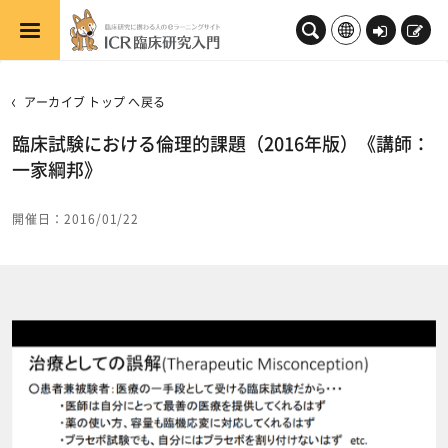
メインコンテンツへスキップする
ロ
新
グ
規
イ
登
アーカイブ トップ へ戻る
ン
録
臨床試験における倫理的課題（2016年版）《講師：
一家綱邦》
開催日：2016/01/22