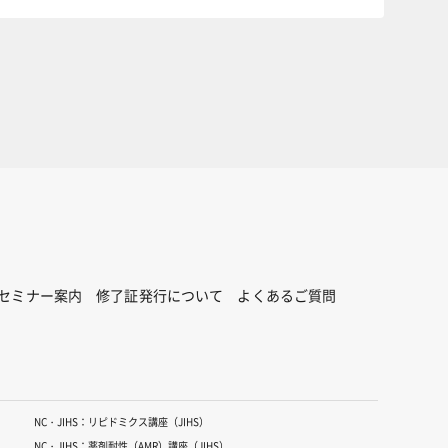
セミナー案内
修了証発行について
よくあるご質問
NC・JIHS：リピドミクス講座（JIHS）
NC・JIHS：薬剤耐性（AMR）講座（JIHS）