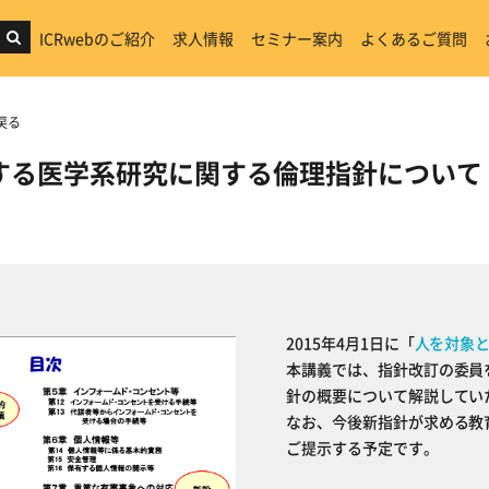
ICRwebのご紹介
求人情報
セミナー案内
よくあるご質問
戻る
する医学系研究に関する倫理指針について
2015年4月1日に「
人を対象
本講義では、指針改訂の委員
針の概要について解説してい
なお、今後新指針が求める教育
ご提示する予定です。