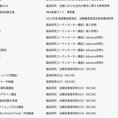
2024
臨床研究・治験におけるQMSの概念に関する教育研修
る臨床試験支援
RBA実践ガイド・事例集
2021年度 倫理審査委員会・治験審査委員会委員養成研修
臨床研究コーディネーター講座1 -導入研修-
論
臨床研究コーディネーター講座1 -導入研修2-
臨床研究コーディネーター講座2 -Advance研修1-
臨床研究コーディネーター講座3 -Advance研修2-
経領域）
臨床研究コーディネーター講座4 -Advance研修3-
座
臨床研究コーディネーター講座5 -Advance研修4-
臨床研究コーディネーター講座6 -Advance研修5-
ク
臨床研究・治験従事者研修2025（NCCHE）
ント入門講座1
医師研修2024（NCCHE）
ミナー中級編
医師研修2023（NCCHE）
基礎知識講座
臨床研究・治験従事者研修2022（NCCHE）
究デザイン講座
臨床研究・治験従事者研修2021（NCCHE）
だ臨床試験の実践
臨床研究・治験従事者研修2020（NCCHE）
ワークショップ2018講座
臨床研究・治験従事者研修2019（NCCHE）
 Clinical Trials）作成動画
臨床研究・治験従事者研修2018（NCCHE）