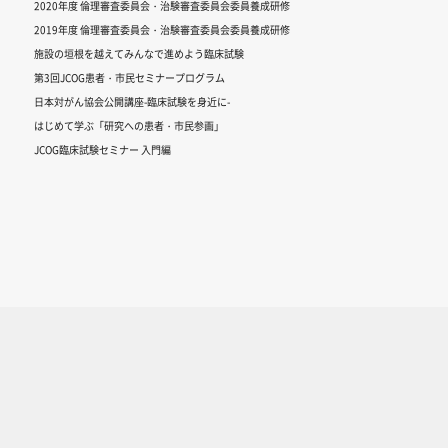
2020年度 倫理審査委員会・治験審査委員会委員養成研修
2019年度 倫理審査委員会・治験審査委員会委員養成研修
施設の垣根を越えてみんなで進めよう臨床試験
第3回JCOG患者・市民セミナープログラム
日本対がん協会公開講座-臨床試験を身近に-
はじめて学ぶ「研究への患者・市民参画」
JCOG臨床試験セミナー 入門編