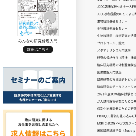
JCOG臨床試験セミナー入門編
JCOG参加施設のCRCによ
生物統計基礎セミナー
生物統計発展セミナー
生物統計学・疫学研究方法
みんなの研究倫理入門
プロトコール、論文
詳細はこちら
メタアナリシス入門講座
研究の骨格作り（精神・神
臨床研究機関の体制整備講
因果推論入門講座
臨床研究の方法論的トピッ
臨床研究のデータマネージメ
2021年度JCOG臨床試験セ
がん試料解析研究のための
個別化治療開発のための研
PRO/QOL 評価を組み込ん
EORTC-JCOG PRO/QOL
米国臨床試験学会（Society for