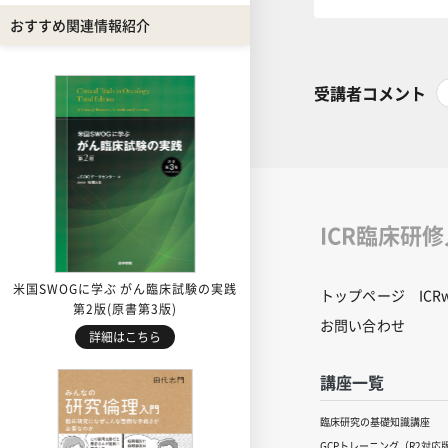
おすすめ関連情報紹介
受講者コメント
ICR臨床研
米国SWOGに学ぶ がん臨床試験の実践
トップページ
IC
第2版(原書第3版)
お問い合わせ
詳細はこちら
講座一覧
臨床研究の基礎知識講座
GCPトレーニング（R2対応