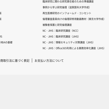
臨床研究に関わる研究責任者のための準備講座
事例から学ぶ研究倫理（滋賀医科大学作成）
版
再生医療研究のインフォームド・コンセント
版
倫理審査委員向けの倫理研修用動画教材（東京大学作成）
被験者保護と研究倫理講座
NC・JIHS：臨床研究講座（NCC）
S
NC・JIHS：臨床研究講座（JIHS）
RBAの基礎
NC・JIHS：情報セキュリティ対策講座（JIHS）
NC・JIHS：Office365利用による業務効率化講座（JIHS）
定商取引法に基づく表記
お支払い方法について
Copyright © 2007-2025 ICRweb all rights reserved.