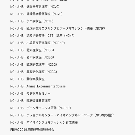
NC・JIHS：循環器疾患講座（NCVC）
NC・JIHS：循環器病看護講座（NCVC）
NC・JIHS：うつ病講座（NCNP）
NC・JIHS：臨床研究モニタリングとデータマネジメント講座（NCNP）
NC・JIHS：認知行動療法（CBT）講座（NCNP）
NC・JIHS：小児医療研究講座（NCCHD）
NC・JIHS：認知症講座（NCGG）
NC・JIHS：老年病講座（NCGG）
NC・JIHS：臨床研究講座（NCGG）
NC・JIHS：基礎老化講座（NCGG）
NC・JIHS：動物実験講座
NC・JIHS：Animal Experiments Course
NC・JIHS：知的財産セミナー
NC・JIHS：臨床倫理教育講座
NC・JIHS：データサイエンス研修（NCCHD）
NC・JIHS：ナショナルセンター・バイオバンクネットワーク（NCBN)の紹介
NC・JIHS：バイオインフォマティシャン育成講座
PRIMO 2019年度研究倫理研修会