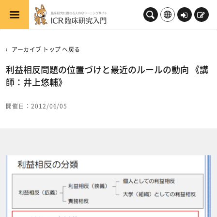
メインコンテンツへスキップする
ロ
新
グ
規
イ
登
アーカイブ トップ へ戻る
ン
録
利益相反問題の位置づけと最近のルールの動向 《講
師：井上悠輔》
開催日：2012/06/05