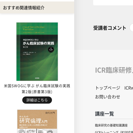
おすすめ関連情報紹介
受講者コメント
ICR臨床研
米国SWOGに学ぶ がん臨床試験の実践
トップページ
IC
第2版(原書第3版)
お問い合わせ
詳細はこちら
講座一覧
臨床研究の基礎知識講座
GCPトレーニング（R2対応