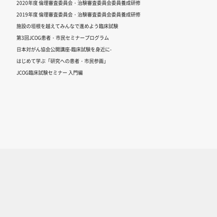
2020年度 倫理審査委員会・治験審査委員会委員養成研修
2019年度 倫理審査委員会・治験審査委員会委員養成研修
施設の垣根を越えてみんなで進めよう臨床試験
第3回JCOG患者・市民セミナープログラム
日本対がん協会公開講座-臨床試験を身近に-
はじめて学ぶ「研究への患者・市民参画」
JCOG臨床試験セミナー 入門編