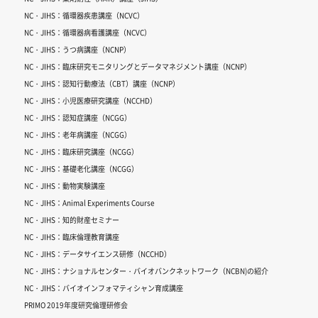
NC・JIHS：循環器疾患講座（NCVC）
NC・JIHS：循環器病看護講座（NCVC）
NC・JIHS：うつ病講座（NCNP）
NC・JIHS：臨床研究モニタリングとデータマネジメント講座（NCNP）
NC・JIHS：認知行動療法（CBT）講座（NCNP）
NC・JIHS：小児医療研究講座（NCCHD）
NC・JIHS：認知症講座（NCGG）
NC・JIHS：老年病講座（NCGG）
NC・JIHS：臨床研究講座（NCGG）
NC・JIHS：基礎老化講座（NCGG）
NC・JIHS：動物実験講座
NC・JIHS：Animal Experiments Course
NC・JIHS：知的財産セミナー
NC・JIHS：臨床倫理教育講座
NC・JIHS：データサイエンス研修（NCCHD）
NC・JIHS：ナショナルセンター・バイオバンクネットワーク（NCBN)の紹介
NC・JIHS：バイオインフォマティシャン育成講座
PRIMO 2019年度研究倫理研修会