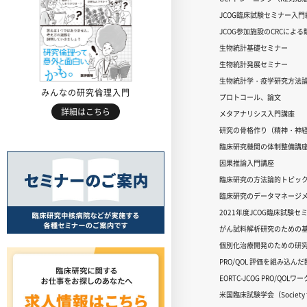
JCOG臨床試験セミナー入門編
JCOG参加施設のCRCによ
生物統計基礎セミナー
生物統計発展セミナー
生物統計学・疫学研究方法
みんなの研究倫理入門
プロトコール、論文
詳細はこちら
メタアナリシス入門講座
研究の骨格作り（精神・神
臨床研究機関の体制整備講
因果推論入門講座
臨床研究の方法論的トピッ
臨床研究のデータマネージメ
2021年度JCOG臨床試験セ
がん試料解析研究のための
個別化治療開発のための研
PRO/QOL 評価を組み込ん
EORTC-JCOG PRO/QOL
米国臨床試験学会（Society for