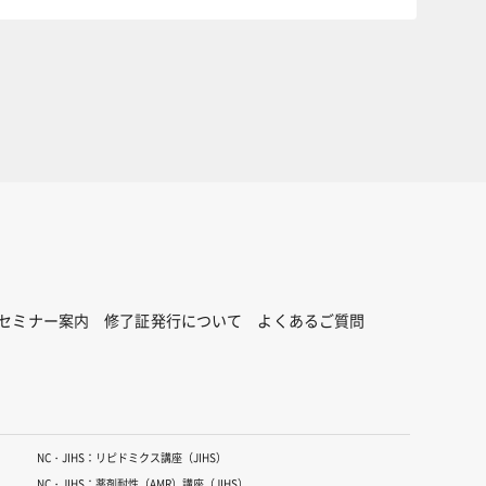
セミナー案内
修了証発行について
よくあるご質問
NC・JIHS：リピドミクス講座（JIHS）
NC・JIHS：薬剤耐性（AMR）講座（JIHS）