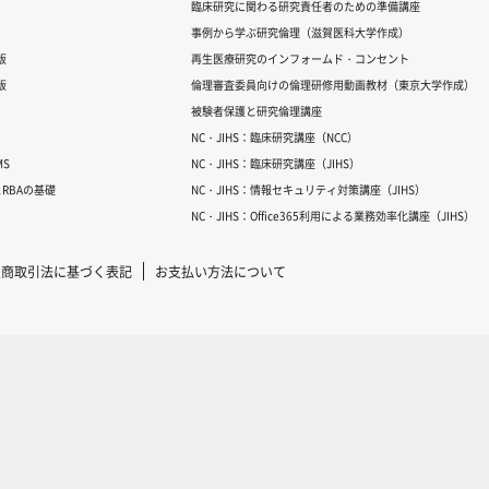
臨床研究に関わる研究責任者のための準備講座
事例から学ぶ研究倫理（滋賀医科大学作成）
版
再生医療研究のインフォームド・コンセント
版
倫理審査委員向けの倫理研修用動画教材（東京大学作成）
被験者保護と研究倫理講座
NC・JIHS：臨床研究講座（NCC）
S
NC・JIHS：臨床研究講座（JIHS）
RBAの基礎
NC・JIHS：情報セキュリティ対策講座（JIHS）
NC・JIHS：Office365利用による業務効率化講座（JIHS）
定商取引法に基づく表記
お支払い方法について
Copyright © 2007-2025 ICRweb all rights reserved.