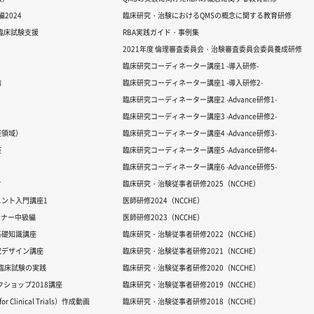
2024
臨床研究・治験におけるQMSの概念に関する教育研修
る臨床試験支援
RBA実践ガイド・事例集
2021年度 倫理審査委員会・治験審査委員会委員養成研修
臨床研究コーディネーター講座1 -導入研修-
論
臨床研究コーディネーター講座1 -導入研修2-
臨床研究コーディネーター講座2 -Advance研修1-
臨床研究コーディネーター講座3 -Advance研修2-
経領域）
臨床研究コーディネーター講座4 -Advance研修3-
座
臨床研究コーディネーター講座5 -Advance研修4-
臨床研究コーディネーター講座6 -Advance研修5-
ク
臨床研究・治験従事者研修2025（NCCHE）
ント入門講座1
医師研修2024（NCCHE）
ミナー中級編
医師研修2023（NCCHE）
基礎知識講座
臨床研究・治験従事者研修2022（NCCHE）
究デザイン講座
臨床研究・治験従事者研修2021（NCCHE）
だ臨床試験の実践
臨床研究・治験従事者研修2020（NCCHE）
ワークショップ2018講座
臨床研究・治験従事者研修2019（NCCHE）
 Clinical Trials）作成動画
臨床研究・治験従事者研修2018（NCCHE）