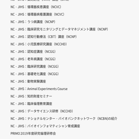
NC・JIHS：循環器疾患講座（NCVC）
NC・JIHS：循環器病看護講座（NCVC）
NC・JIHS：うつ病講座（NCNP）
NC・JIHS：臨床研究モニタリングとデータマネジメント講座（NCNP）
NC・JIHS：認知行動療法（CBT）講座（NCNP）
NC・JIHS：小児医療研究講座（NCCHD）
NC・JIHS：認知症講座（NCGG）
NC・JIHS：老年病講座（NCGG）
NC・JIHS：臨床研究講座（NCGG）
NC・JIHS：基礎老化講座（NCGG）
NC・JIHS：動物実験講座
NC・JIHS：Animal Experiments Course
NC・JIHS：知的財産セミナー
NC・JIHS：臨床倫理教育講座
NC・JIHS：データサイエンス研修（NCCHD）
NC・JIHS：ナショナルセンター・バイオバンクネットワーク（NCBN)の紹介
NC・JIHS：バイオインフォマティシャン育成講座
PRIMO 2019年度研究倫理研修会