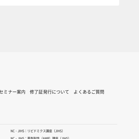
セミナー案内
修了証発行について
よくあるご質問
NC・JIHS：リピドミクス講座（JIHS）
NC・JIHS：薬剤耐性（AMR）講座（JIHS）