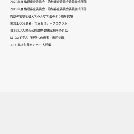
2020年度 倫理審査委員会・治験審査委員会委員養成研修
2019年度 倫理審査委員会・治験審査委員会委員養成研修
施設の垣根を越えてみんなで進めよう臨床試験
第3回JCOG患者・市民セミナープログラム
日本対がん協会公開講座-臨床試験を身近に-
はじめて学ぶ「研究への患者・市民参画」
JCOG臨床試験セミナー 入門編