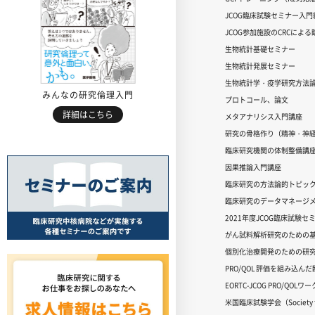
JCOG臨床試験セミナー入門編
JCOG参加施設のCRCによ
生物統計基礎セミナー
生物統計発展セミナー
生物統計学・疫学研究方法
みんなの研究倫理入門
プロトコール、論文
詳細はこちら
メタアナリシス入門講座
研究の骨格作り（精神・神
臨床研究機関の体制整備講
因果推論入門講座
臨床研究の方法論的トピッ
臨床研究のデータマネージメ
2021年度JCOG臨床試験セ
がん試料解析研究のための
個別化治療開発のための研
PRO/QOL 評価を組み込ん
EORTC-JCOG PRO/QOL
米国臨床試験学会（Society for