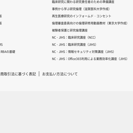
臨床研究に関わる研究責任者のための準備講座
事例から学ぶ研究倫理（滋賀医科大学作成）
版
再生医療研究のインフォームド・コンセント
版
倫理審査委員向けの倫理研修用動画教材（東京大学作成）
被験者保護と研究倫理講座
NC・JIHS：臨床研究講座（NCC）
S
NC・JIHS：臨床研究講座（JIHS）
RBAの基礎
NC・JIHS：情報セキュリティ対策講座（JIHS）
NC・JIHS：Office365利用による業務効率化講座（JIHS）
定商取引法に基づく表記
お支払い方法について
Copyright © 2007-2025 ICRweb all rights reserved.