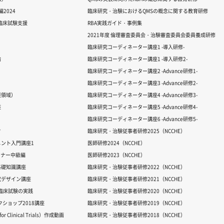
2024
臨床研究・治験におけるQMSの概念に関する教育研修
る臨床試験支援
RBA実践ガイド・事例集
2021年度 倫理審査委員会・治験審査委員会委員養成研修
臨床研究コーディネーター講座1 -導入研修-
論
臨床研究コーディネーター講座1 -導入研修2-
臨床研究コーディネーター講座2 -Advance研修1-
臨床研究コーディネーター講座3 -Advance研修2-
経領域）
臨床研究コーディネーター講座4 -Advance研修3-
座
臨床研究コーディネーター講座5 -Advance研修4-
臨床研究コーディネーター講座6 -Advance研修5-
ク
臨床研究・治験従事者研修2025（NCCHE）
ント入門講座1
医師研修2024（NCCHE）
ミナー中級編
医師研修2023（NCCHE）
基礎知識講座
臨床研究・治験従事者研修2022（NCCHE）
究デザイン講座
臨床研究・治験従事者研修2021（NCCHE）
だ臨床試験の実践
臨床研究・治験従事者研修2020（NCCHE）
ワークショップ2018講座
臨床研究・治験従事者研修2019（NCCHE）
 Clinical Trials）作成動画
臨床研究・治験従事者研修2018（NCCHE）