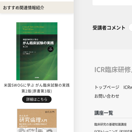
おすすめ関連情報紹介
受講者コメント
ICR臨床研
米国SWOGに学ぶ がん臨床試験の実践
トップページ
IC
第2版(原書第3版)
お問い合わせ
詳細はこちら
講座一覧
臨床研究の基礎知識講座
GCPトレーニング（R2対応